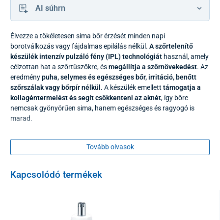
AI súhrn
Élvezze a tökéletesen sima bőr érzését minden napi
borotválkozás vagy fájdalmas epilálás nélkül.
A szőrtelenítő
készülék
intenzív pulzáló fény (IPL) technológiát
használ, amely
célzottan hat a szőrtüszőkre, és
megállítja a szőrnövekedést
. Az
eredmény
puha, selymes és egészséges bőr, irritáció, benőtt
szőrszálak vagy bőrpír nélkül.
A készülék emellett
támogatja a
kollagéntermelést és segít csökkenteni az aknét
, így bőre
nemcsak gyönyörűen sima, hanem egészséges és ragyogó is
marad.
Tovább olvasok
Kapcsolódó termékek