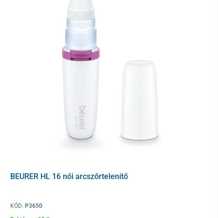
IPL technológia
z IPL epilátor univerzális megoldás a szép, sima és egészséges
bőrért az egész testen. A készülék
fényenergiája mélyen a
szőrtüszőbe hatol
, ahol hővé alakul, és
megszakítja a
szőrnövekedési ciklust.
Rendszeres használat mellett
fokozatosan csökken a szőrszálak sűrűsége, ami végül
tartós
szőrcsökkenést eredményez
. Már 3 hét után az első látható
eredmények észlelhetők – a szőrnövekedés akár 75%-kal is
csökkenhet.
BEURER HL 16 női arcszőrtelenítő
Az IPL technológia az epiláción túl
alkalmas az akné kezelésére
és a bőr megújítására is, mivel stimulálja a kollagéntermelést
.
KÓD:
P3650
Kényelem és biztonság minden használatkor