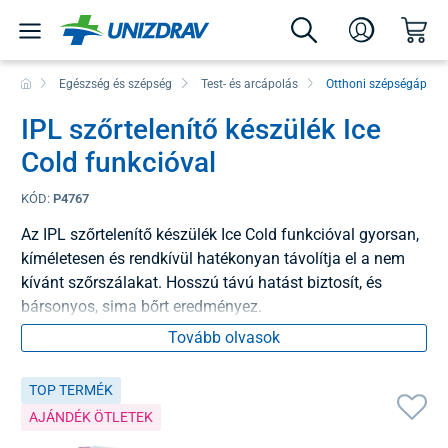
Egészség és szépség
Test- és arcápolás
Otthoni szépségápolá
IPL szőrtelenítő készülék Ice
Cold funkcióval
KÓD:
P4767
Az IPL szőrtelenítő készülék Ice Cold funkcióval gyorsan,
kíméletesen és rendkívül hatékonyan távolítja el a nem
kívánt szőrszálakat. Hosszú távú hatást biztosít, és
bársonyos, sima bőrt eredményez.
Tovább olvasok
TOP TERMÉK
AJÁNDÉK ÖTLETEK