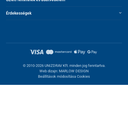
Érdekességek
© 2010-2026 UNIZDRAV Kft. minden jog fenntartva.
Web dizajn: MARLOW DESIGN
Beállítások módosítása Cookies
Sütik beállítása
Ezek az oldalak cookie-kat használnak. Egyesek szükségesek az
oldal megfelelő működéséhez, másokat csak az Ön
hozzájárulásával használhatunk fel. Lehetősége van