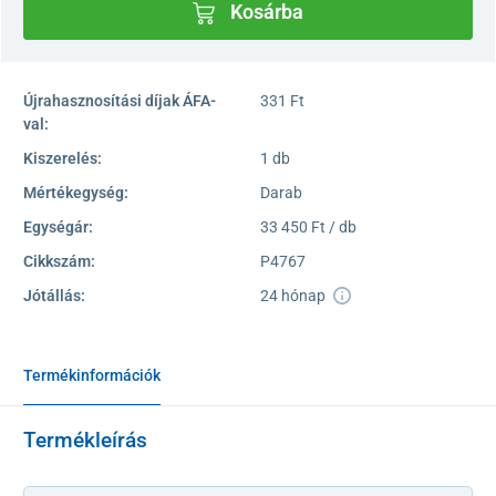
Kosárba
Újrahasznosítási díjak ÁFA-
331 Ft
val:
Kiszerelés:
1 db
Mértékegység:
Darab
Egységár:
33 450 Ft / db
Cikkszám:
P4767
Jótállás:
24 hónap
Termékinformációk
Termékleírás