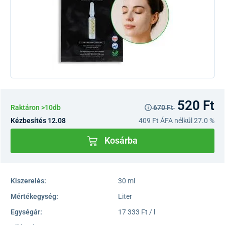
520 Ft
Raktáron >10db
670 Ft
Kézbesítés 12.08
409 Ft
ÁFA nélkül 27.0 %
Kosárba
Kiszerelés:
30 ml
Mértékegység:
Liter
Egységár:
17 333 Ft / l