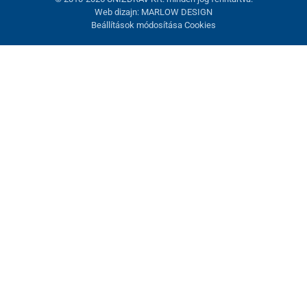
Web dizajn: MARLOW DESIGN
Beállítások módosítása Cookies
Sütik beállítása
Ezek az oldalak cookie-kat használnak. Egyesek szükségesek az
oldal megfelelő működéséhez, másokat csak az Ön
hozzájárulásával használhatunk fel. Lehetősége van
visszautasítani az opcionális cookie-kat.
Elutasítani.
Feltétlenül szükséges
Teljesítmény
Marketing sütik
Mindent elfogadni
Beállítások kezelése