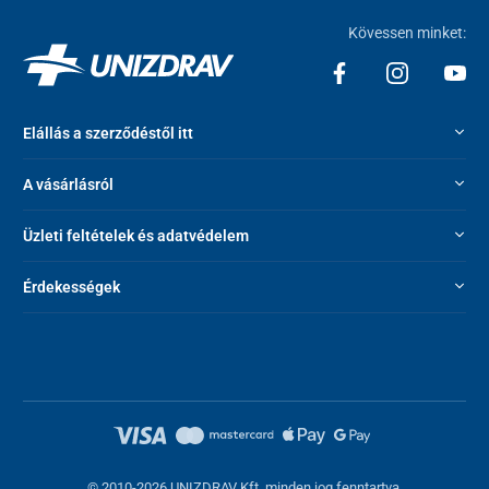
Hydroxyacetophenone, Caroorner, Arginine, Beta ine,
Allantoin, Hydroxyethyl Urea, Caprylyl/Capryl Glucoside,
Kövessen minket:
Hydroxyethylcellulose, Dipotassium Glycyrrhizate,
Xanthan Gum, Ethylhexylglycerin, Disodium EDTA,
Sodium Cocoyl Glutamate, Glyceryl Caprylate, Citric Acid,
Polyglyceryl-6 Oleate, Sodium Surfactin
Elállás a szerződéstől itt
A vásárlásról
Üzleti feltételek és adatvédelem
Érdekességek
© 2010-2026 UNIZDRAV Kft. minden jog fenntartva.