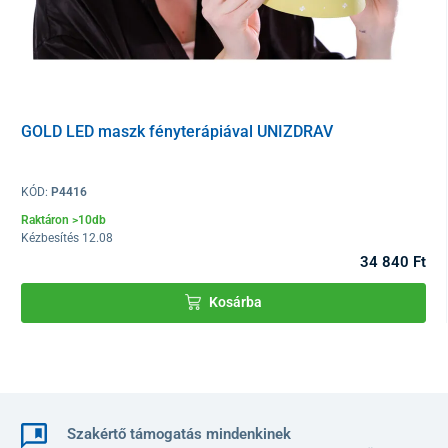
ellenállóképességét.
A tengervíz
kezeli a szárazságot, támogatja a
sebgyógyulást, és világosítja a bőrt.
A rózsavíz
csökkenti a bőrpírt és összehúzza a
pórusokat.
A szkvalán
megelőzi a nedvességvesztést és semlegesíti
GOLD LED maszk fényterápiával UNIZDRAV
azokat a káros hatásokat, amelyek felgyorsítják az
öregedést.
A trehalóz
segít megkötni a vizet, és meghosszabbítja a
KÓD:
P4416
felvitt hialuronsav hatását.
Raktáron >10db
gyengéd összetétel felesleges vegyszerek és
Kézbesítés 12.08
mikroplasztikok nélkül
.
34 840 Ft
biológiailag lebomló anyag
Kosárba
Használati utasítás
óvatosan vegye ki a maszkot a csomagolásból, és
helyezze az megtisztított arcra
hagyja hatni 10–20 percig
Szakértő támogatás mindenkinek
távolítsa el a maszkot, majd a maradék szérumot