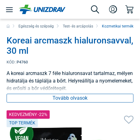
Egészség és szépség
Test- és arcápolás
Kozmetikai termékek
Koreai arcmaszk hialuronsavval,
30 ml
KÓD:
P4760
A koreai arcmaszk 7 féle hialuronsavat tartalmaz, mélyen
hidratálja és táplálja a bőrt. Helyreállítja a nyomelemeket,
és erősíti a bőr védőrétegét.
Tovább olvasok
KEDVEZMÉNY -22%
TOP TERMÉK