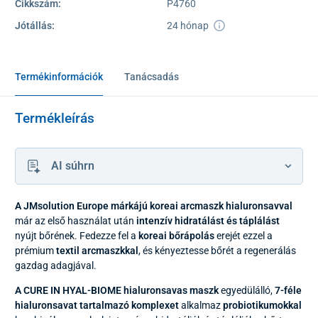
Cikkszám:
P4760
Jótállás:
24 hónap
Termékinformációk
Tanácsadás
Termékleírás
AI súhrn
A JMsolution Europe márkájú koreai arcmaszk hialuronsavval
már az első használat után
intenzív hidratálást
és táplálást
nyújt bőrének. Fedezze fel a
koreai bőrápolás
erejét ezzel a
prémium
textil arcmaszkkal
, és kényeztesse bőrét a regenerálás
gazdag adagjával.
A CURE IN HYAL-BIOME hialuronsavas maszk
egyedülálló,
7-féle
hialuronsavat tartalmazó komplexet
alkalmaz
probiotikumokkal