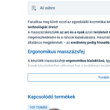
AI súhrn
Fiatalítsa meg bőrét ezzel az egyedülálló kozmetikai k
technológiát ötvöz!
A masszázskészülék
az arc és a nyak
azon
területeit
k
megereszkedésére és a ráncok kialakulására. Használa
általános megjelenését – az
eredmény pedig frissebb,
Ergonomikus masszázsfej
A készülék masszázsfeje
ergonomikus kialakítású
, í
Ennek köszönhetően célzottan hat a problémás terület
Megbízható bőrápoló technológiák a 
Tovább 
Az arc- és nyakfeszesítő masszázskészülék több fejle
fényterápiát három színben
, alacsony frekvenciájú
EM
és mélymeleg
terápiát 45 °C-os felmelegedéssel.
Kapcsolódó termékek
Ezek a technológiák együttesen
serkentik a kollagén
TOP TERMÉK
rugalmasságát, ezáltal láthatóan csökkentik a ráncoka