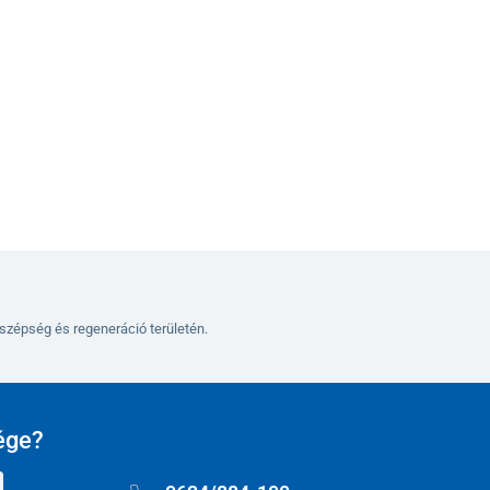
Kosárba
szépség és regeneráció területén.
ége?