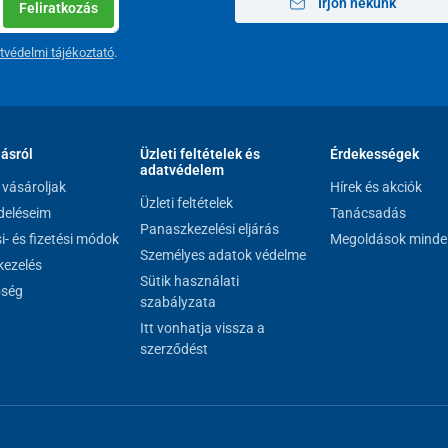
Írjon nekünk
Feliratkozás
mélyebb ráncok simítása, pigmentfoltok halványítása
 kombinációjával.
tvédelmi tájékoztató
.
géntermelés és a bőr feszességének támogatása
s segítségével.
lásról
Üzleti feltételek és
Érdekességek
adatvédelem
vásároljak
Hírek és akciók
Üzleti feltételek
eléseim
Tanácsadás
Panaszkezelési eljárás
si- és fizetési módok
Megoldások minde
Személyes adatok védelme
ezelés
erű
– minden beállításhoz elegendő
mindössze 2
Sütik használati
őség
ezik, amely megjeleníti az aktuális üzemmódot, az
szabályzata
 állapotát.
Itt vonhatja vissza a
 5 – 10 percet szánni
.
szerződést
,
a kompakt méret és a könnyű súly kényelmes
gy üzleti út
során is.