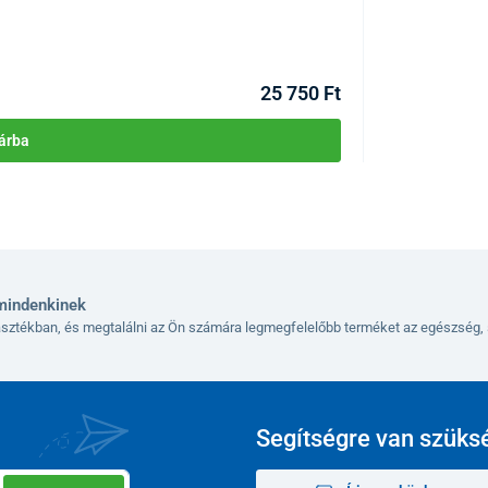
KÓD:
P4416
Raktáron >10db
Kézbesítés 10.08
25 750 Ft
árba
bőrápolás
ek mindegyikénél
3 intenzitási szint
közül választhat.
kenységéhez igazíthatja. A készülék minden bőrtípusra
mindenkinek
lasztékban, és megtalálni az Ön számára legmegfelelőbb terméket az egészség, 
ás, a kitágult pórusok csökkentése és a bőr
Segítségre van szüks
ntése és az arc kontúrjának feszesítése vörös
vel.