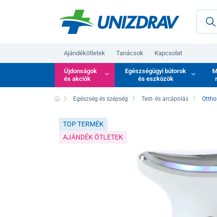
Ajándékötletek
Tanácsok
Kapcsolat
Újdonságok
Egészségügyi bútorok
M
és akciók
és eszközök
Egészség és szépség
Test- és arcápolás
Ottho
TOP TERMÉK
AJÁNDÉK ÖTLETEK