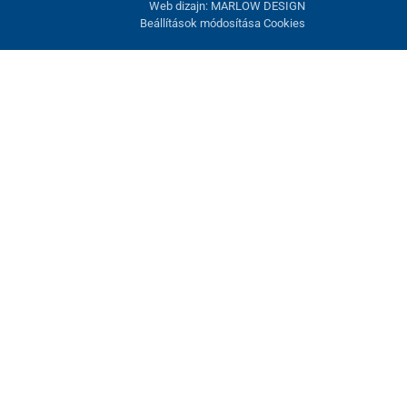
Web dizajn: MARLOW DESIGN
Beállítások módosítása Cookies
atunk fel. Lehetősége van visszautasítani az opcionális cookie-