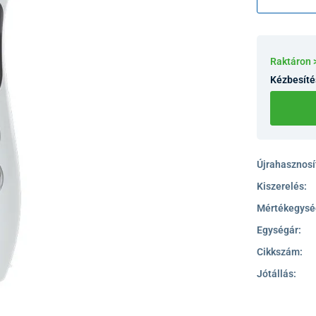
Raktáron 
Kézbesíté
Újrahasznosít
Kiszerelés:
Mértékegysé
Egységár:
Cikkszám:
Jótállás: