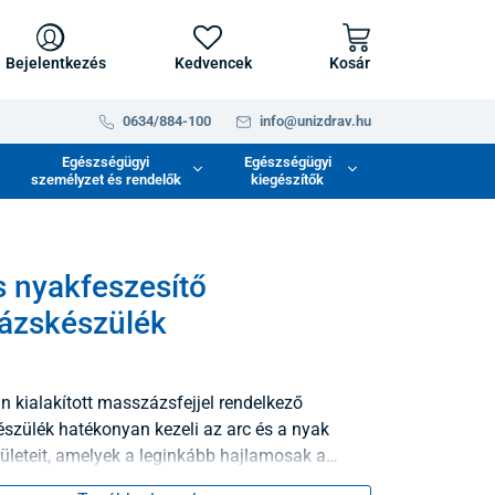
Bejelentkezés
Kedvencek
Kosár
0634/884-100
info@unizdrav.hu
Egészségügyi
Egészségügyi
személyzet és rendelők
kiegészítők
s nyakfeszesítő
ázskészülék
n kialakított masszázsfejjel rendelkező
zülék hatékonyan kezeli az arc és a nyak
rületeit, amelyek a leginkább hajlamosak a
ésre és a ráncok kialakulására.