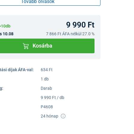
Tovább olvasok
9 990 Ft
>10db
s 10.08
7 866 Ft
ÁFA nélkül 27.0 %
Kosárba
ási díjak ÁFA-val:
634 Ft
1 db
g:
Darab
9 990 Ft / db
P4608
24 hónap