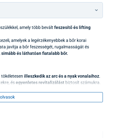
észülékkel, amely több bevált
feszesítő és lifting
ezeli, amelyek a legérzékenyebbek a bőr korai
ta javítja a bőr feszességét, rugalmasságát és
 simább és láthatóan fiatalabb bőr.
gy tökéletesen
illeszkedik az arc és a nyak vonalaihoz
.
ekre, és
egyenletes revitalizálást
biztosít számukra.
gyönyörű arcbőrért
olvasok
tt bőrterápiás rendszert egyesít magában –
LED
S mikroáramot, szónikus rezgéseket, ionos ápolást
termelést
, javítják a mikrokeringést és a bőr
AJÁNDÉK ÖTLETE
t, és megelőzik a bőr megereszkedését. Emellett