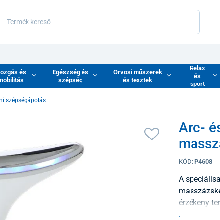
Relax
ozgás és
Egészség és
Orvosi műszerek
és
mobilitás
szépség
és tesztek
sport
ni szépségápolás
Arc- é
massz
KÓD:
P4608
A speciálisa
masszázskés
érzékeny te
megereszked