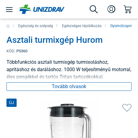
Egészség és szépség
Egészséges táplálkozás
Gyümölcsprések
Asztali turmixgép Hurom
KÓD:
P5360
Többfunkciós asztali turmixgép turmixoláshoz,
aprításhoz és daráláshoz. 1000 W teljesítményű motorral,
éles pengékkel és tartós Tritan tartozékokkal.
Tovább olvasok
ÚJ