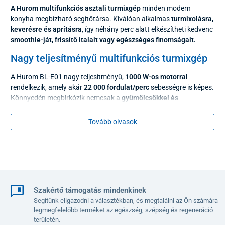
A Hurom multifunkciós asztali turmixgép
minden modern
konyha megbízható segítőtársa. Kiválóan alkalmas
turmixolásra,
keverésre és aprításra
, így néhány perc alatt elkészítheti kedvenc
smoothie-ját, frissítő italait vagy egészséges finomságait.
Nagy teljesítményű multifunkciós turmixgép
A Hurom BL-E01 nagy teljesítményű,
1000 W-os motorral
rendelkezik, amely akár
22 000 fordulat/perc
sebességre is képes.
Könnyedén megbirkózik nemcsak a
gyümölcsökkel és
zöldségekkel,
hanem a keményebb alapanyagokkal is, például a
jéggel, a fagyasztott gyümölcsökkel, a diófélékkel
vagy akár a
Tovább olvasok
kávébabbal
. A kívánt állagot egyszerűen beállíthatja a forgatható
vezérlőgomb segítségével, amely
két sebességfokozatot
kínál. Az
eredmény minden alkalommal egyenletes,
selymes állagú ital
vagy keverék, darabok és csomók nélkül.
Szakértő támogatás mindenkinek
Segítünk eligazodni a választékban, és megtalálni az Ön számára
legmegfelelőbb terméket az egészség, szépség és regeneráció
területén.