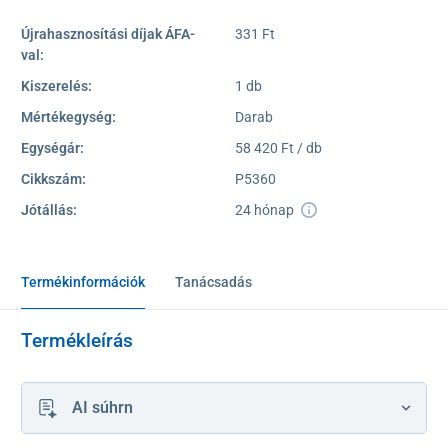
Újrahasznosítási díjak ÁFA-
331 Ft
val:
Kiszerelés:
1 db
Mértékegység:
Darab
Egységár:
58 420 Ft / db
Cikkszám:
P5360
Jótállás:
24 hónap
Termékinformációk
Tanácsadás
Termékleírás
AI súhrn