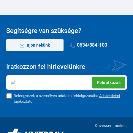
Segítségre van szüksége?
0634/884-100
Írjon nekünk
Iratkozzon fel hírlevelünkre
Tartós anyagok és praktikus tartozékok
Feliratkozás
A Hurom konyhai turmixgép
bőséges tartozékkészlete
lehetővé
Beleegyezek a személyes adataim feldolgozásába
Adatvédelmi
teszi, hogy könnyedén elvégezzen minden konyhai feladatot. A
tájékoztató
.
készülék kiváló minőségű
rozsdamentes acél pengékkel
,
valamint
Tritan anyagból készült edényekkel
rendelkezik. A
Tritan könnyebb a hagyományos üvegnél, rendkívül ütésálló, és
teljes mértékben biztonságos élelmiszerekkel való érintkezés
Kövessen minket:
esetén. Valamennyi edény jól látható mérőskálával van ellátva