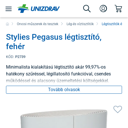
Orvosi műszerek és tesztek
Lég-és víztisztítók
Légtisztítók és p
Stylies Pegasus légtisztító,
fehér
KÓD:
P2739
Minimalista kialakítású légtisztító akár 99,97%-os
hatékony szűréssel, légillatosító funkcióval, csendes
működéssel és alacsony üzemeltetési költségekkel.
Tovább olvasok