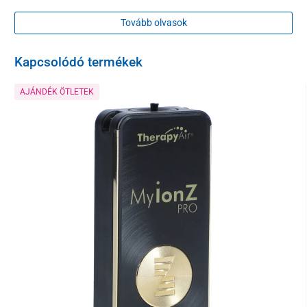
Tovább olvasok
Kapcsolódó termékek
AJÁNDÉK ÖTLETEK
A bevált svájci minőségű Pegasus készülék az egyik
legkisebb
légtisztító a piacon
. Elfér egy íróasztalon vagy egy közeli
szekrényen.
A zajcsökkentett
ventilátorok
gondoskodnak arról, hogy
működése egyáltalán ne zavarjon. A legcsendesebb módban
például egy hagyományos számítógép hangjához hasonlítható.
Emellett
alacsony üzemeltetési költséggel
és korlátlan