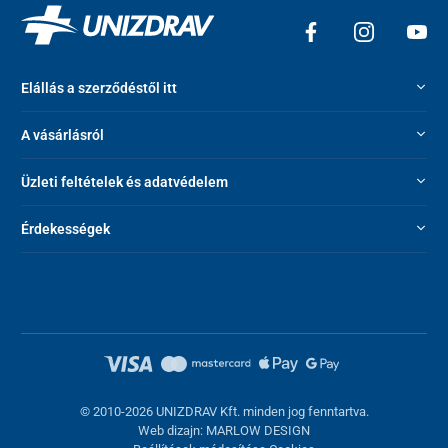
Elállás a szerződéstől itt
A vásárlásról
Üzleti feltételek és adatvédelem
Érdekességek
Műszaki paraméterek
Fertőtlenítés
99,97%
Maximális levegő
150 m³/h
teljesítmény
Szoba mérete
normál üzemmód: 24 m²
© 2010-2026 UNIZDRAV Kft. minden jog fenntartva.
Web dizajn: MARLOW DESIGN
allergiásoknak szánt