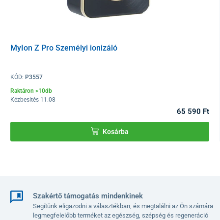
élettartamú
, mosható HPP szűrővel
rendelkezik. A beépített
jelzőfény
figyelmezteti
a szénszűrő és az előszűrő cseréjének
szükségességére.
A Pegasus légtisztító
5 sebességi fokozattal
és
2, 4 vagy 8 órás
MyIon Z Pro Személyi ionizáló
időzítővel
rendelkezik. A készülék működését így könnyedén
testre szabhatja a helyiség méretétől és az időtől függően.
Bónuszként extra csendes
éjszakai üzemmódot
kínál, amely
KÓD:
P3557
lekapcsolt jelzőfénnyel működik.
Raktáron >10db
Kézbesítés 11.08
65 590 Ft
Kosárba
Szakértő támogatás mindenkinek
Segítünk eligazodni a választékban, és megtalálni az Ön számára
legmegfelelőbb terméket az egészség, szépség és regeneráció