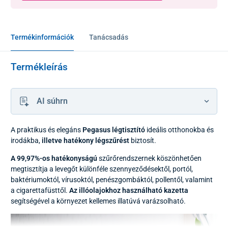
Termékinformációk
Tanácsadás
Termékleírás
AI súhrn
A praktikus és elegáns
Pegasus légtisztító
ideális otthonokba és
irodákba,
illetve hatékony légszűrést
biztosít.
A 99,97%-os hatékonyságú
szűrőrendszernek köszönhetően
megtisztítja a levegőt különféle szennyeződésektől, portól,
baktériumoktól, vírusoktól, penészgombáktól, pollentől, valamint
a cigarettafüsttől.
Az illóolajokhoz használható kazetta
segítségével a környezet kellemes illatúvá varázsolható.