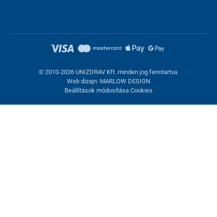
© 2010-2026 UNIZDRAV Kft. minden jog fenntartva.
Web dizajn: MARLOW DESIGN
Beállítások módosítása Cookies
Sütik beállítása
Ezek az oldalak cookie-kat használnak. Egyesek szükségesek az
oldal megfelelő működéséhez, másokat csak az Ön
hozzájárulásával használhatunk fel. Lehetősége van
visszautasítani az opcionális cookie-kat.
Elutasítani.
Feltétlenül szükséges