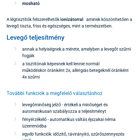
mosható
A légtisztítók felszerelhetők
ionizátorral
aminek köszönhetően a
levegő tiszta, friss és egészséges, mint a természetben.
Levegő teljesítmény
annak a helyiségnek a mérete, amelyben a levegőt szűrni
fogják
a tisztítónak képesnek kell lennie normál
működéskor óránként 2x, allergiás betegeknél óránként
4x szűrni
További funkciók a megfelelő választáshoz
levegőminőség jelző - értékeli a minőséget és
automatikusan szabályozza a teljesítményt
fényérzékelő - automatikus váltás éjszakai néma
üzemmódba
egyéb funkciók: időzítő, távirányító, szűrőszennyezés