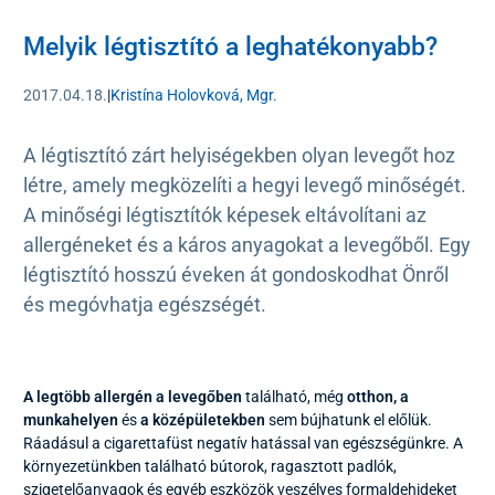
Melyik légtisztító a leghatékonyabb?
2017.04.18.
|
Kristína Holovková, Mgr.
A légtisztító zárt helyiségekben olyan levegőt hoz
létre, amely megközelíti a hegyi levegő minőségét.
A minőségi légtisztítók képesek eltávolítani az
allergéneket és a káros anyagokat a levegőből. Egy
légtisztító hosszú éveken át gondoskodhat Önről
és megóvhatja egészségét.
A legtöbb allergén
a levegőben
található, még
otthon, a
munkahelyen
és
a középületekben
sem bújhatunk el előlük.
Ráadásul a cigarettafüst negatív hatással van egészségünkre. A
környezetünkben található bútorok, ragasztott padlók,
szigetelőanyagok és egyéb eszközök veszélyes formaldehideket