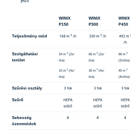
jelző
WINIX
WINIX
WINIX
P150
P300
P450
Teljesítmény mód
3
3
168 m
/h
330 m
/h
492 m
/h
Szolgáltatási
2
2
2
34 m
(2x/
66 m
(2x/
98 m
terület
óra)
óra)
(2x/óra)
2
2
2
15 m
(4x/
30 m
(4x/
45 m
óra)
óra)
(4x/óra)
Szűrési osztály
3 fok
3 fok
3 fok
Szűrő
HEPA
HEPA
HEPA
szűrő
szűrő
szűrő
Sebesség
4
4
4
üzemmódok