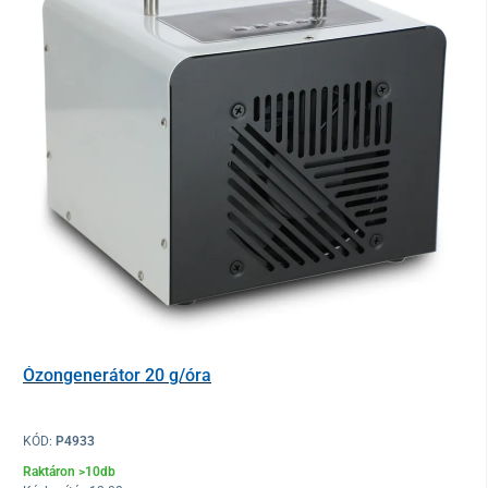
Ózongenerátor 20 g/óra
KÓD:
P4933
Raktáron >10db