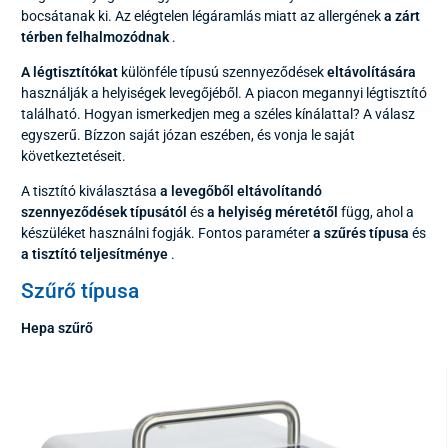
bocsátanak ki. Az elégtelen légáramlás miatt az allergének
a zárt
térben
felhalmozódnak
.
A légtisztítókat
különféle típusú szennyeződések
eltávolítására
használják a helyiségek levegőjéből. A piacon megannyi légtisztító
található. Hogyan ismerkedjen meg a széles kínálattal? A válasz
egyszerű. Bízzon saját józan eszében, és vonja le saját
következtetéseit.
A tisztító kiválasztása
a levegőből eltávolítandó
szennyeződések típusától
és
a helyiség méretétől
függ, ahol a
készüléket használni fogják. Fontos paraméter
a szűrés típusa
és
a tisztító teljesítménye
.
Szűrő típusa
Hepa szűrő