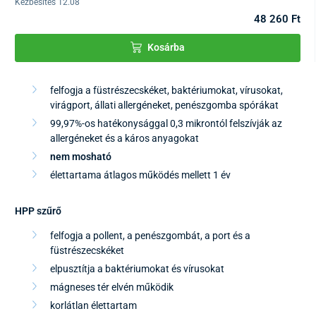
Kézbesítés 12.08
48 260 Ft
Kosárba
felfogja a füstrészecskéket, baktériumokat, vírusokat,
virágport, állati allergéneket, penészgomba spórákat
99,97%-os hatékonysággal 0,3 mikrontól felszívják az
allergéneket és a káros anyagokat
nem mosható
élettartama átlagos működés mellett 1 év
HPP szűrő
felfogja a pollent, a penészgombát, a port és a
füstrészecskéket
elpusztítja a baktériumokat és vírusokat
mágneses tér elvén működik
korlátlan élettartam