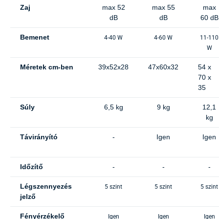
Zaj
max 52
max 55
max
dB
dB
60 dB
Bemenet
4-40 W
4-60 W
11-110
W
Méretek cm-ben
39x52x28
47x60x32
54 x
70 x
35
Súly
6,5 kg
9 kg
12,1
kg
Távirányító
-
Igen
Igen
Időzítő
-
-
-
Légszennyezés
5 szint
5 szint
5 szint
jelző
Fényérzékelő
Igen
Igen
Igen