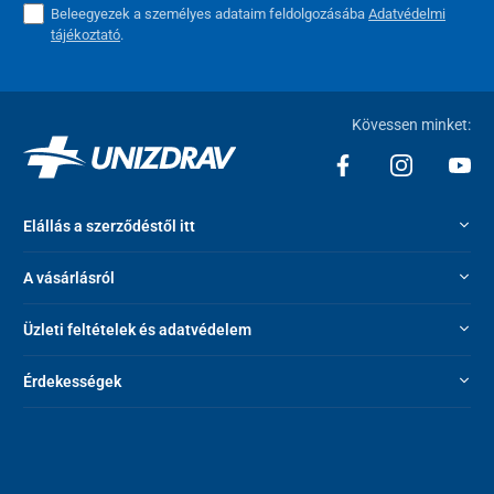
Beleegyezek a személyes adataim feldolgozásába
Adatvédelmi
tájékoztató
.
Kövessen minket:
Elállás a szerződéstől itt
A vásárlásról
Üzleti feltételek és adatvédelem
Érdekességek