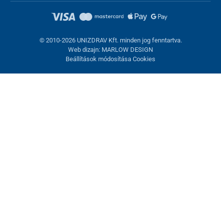
© 2010-2026 UNIZDRAV Kft. minden jog fenntartva.
Web dizajn: MARLOW DESIGN
Beállítások módosítása Cookies
Sütik beállítása
Ezek az oldalak cookie-kat használnak. Egyesek szükségesek az
oldal megfelelő működéséhez, másokat csak az Ön
hozzájárulásával használhatunk fel. Lehetősége van
visszautasítani az opcionális cookie-kat.
Elutasítani.
Feltétlenül szükséges
Teljesítmény
Marketing sütik