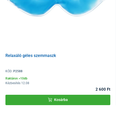
Relaxáló géles szemmaszk
KÓD:
P2588
Raktáron >10db
Kézbesítés 12.08
2 600 Ft
Kosárba