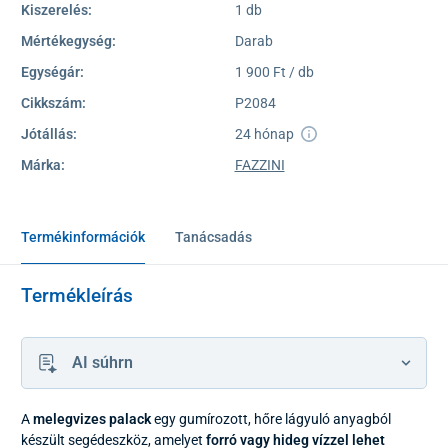
Kiszerelés:
1 db
Mértékegység:
Darab
Egységár:
1 900 Ft / db
Cikkszám:
P2084
Jótállás:
24 hónap
Márka:
FAZZINI
Termékinformációk
Tanácsadás
Termékleírás
AI súhrn
A
melegvizes palack
egy gumírozott, hőre lágyuló anyagból
készült segédeszköz, amelyet
forró vagy hideg vízzel lehet