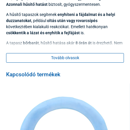
Azonnali hűsítő hatást
biztosít, gyógyszermentesen.
A hűsítő tapaszok segítenek
enyhíteni a fájdalmat és a helyi
duzzanatokat
, például
oltás után vagy rovarcsípés
következtében kialakuló reakciókat. Emellett hatékonyan
csökkentik a lázat és enyhítik a fejfájást
is.
A tapasz
bőrbarát
, hűsítő hatása akár
8 órán át
is érezhető. Nem
tartalmaz gyógyszert, így más, testhőmérséklet-csökkentő
készítményekkel együtt is alkalmazható.
Tovább olvasok
Használat
Kapcsolódó termékek
vegye ki a tapaszt a csomagolásból, távolítsa el az
átlátszó védőfóliát
ragassza a tapaszt a megtisztított, száraz bőrfelületre
a tapasz egyszer használatos
Figyelmeztetés
kizárólag külső használatra