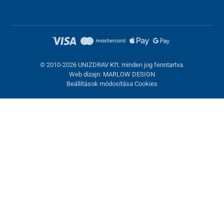
© 2010-2026 UNIZDRAV Kft. minden jog fenntartva.
Web dizajn: MARLOW DESIGN
Beállítások módosítása Cookies
Sütik beállítása
Ezek az oldalak cookie-kat használnak. Egyesek szükségesek az
oldal megfelelő működéséhez, másokat csak az Ön
hozzájárulásával használhatunk fel. Lehetősége van
visszautasítani az opcionális cookie-kat.
Elutasítani.
Feltétlenül szükséges
Teljesítmény