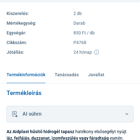
Kiszerelés:
2 db
Mértékegység:
Darab
Egységár:
850 Ft / db
Cikkszám:
P4768
Jótállás:
24 hónap
Termékinformációk
Tanácsadás
Javallat
Termékleírás
AI súhrn
Az Aidplast hűsítő hidrogél tapasz
hatékony elsősegélyt nyújt
l
áz, fejfájás, duzzanat, izomfeszülés vagy fáradtság
esetén.