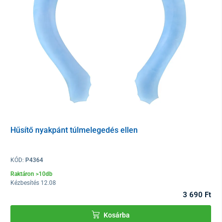
kerülje a szembe, szájba vagy nyálkahártyára jutást
ne alkalmazza sérült vagy gyulladt bőrfelületen
irritáció esetén azonnal távolítsa el
allergiás reakciókra hajlamos személyek konzultáljanak
orvosukkal a használat előtt
Összetevők
Víz, glicerin, nátrium-poliakrilát, japánmenta olaj (Mentha
Arvensis Leaf Oil), levendulaolaj (Lavandula Angustifolia
Flower Oil)
Hűsítő nyakpánt túlmelegedés ellen
Kiszerelés
KÓD:
P4364
2 darab tapasz/csomag
Raktáron >10db
Kézbesítés 12.08
3 690 Ft
Kosárba