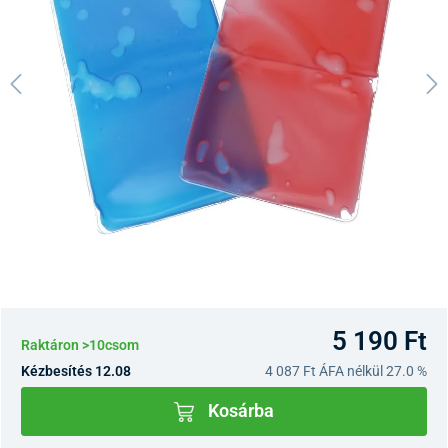
5 190 Ft
Raktáron >10csom
Kézbesítés 12.08
4 087 Ft
ÁFA nélkül 27.0 %
Kosárba