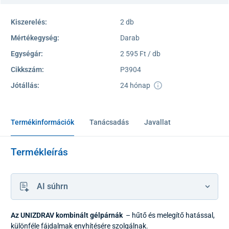
Kiszerelés:
2 db
Mértékegység:
Darab
Egységár:
2 595 Ft / db
Cikkszám:
P3904
Jótállás:
24 hónap
Termékinformációk
Tanácsadás
Javallat
Termékleírás
AI súhrn
Az UNIZDRAV kombinált gélpárnák
– hűtő és melegítő hatással,
különféle fájdalmak enyhítésére szolgálnak.