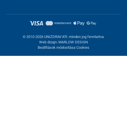
© 2010-2026 UNIZDRAV Kft. minden jog fenntartva.
Web dizajn: MARLOW DESIGN
Beállítások módosítása Cookies
Sütik beállítása
Ezek az oldalak cookie-kat használnak. Egyesek szükségesek az
oldal megfelelő működéséhez, másokat csak az Ön
hozzájárulásával használhatunk fel. Lehetősége van
visszautasítani az opcionális cookie-kat.
Elutasítani.
Feltétlenül szükséges
Teljesítmény