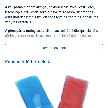
A kék párna hűtésre szolgál
, például sérült izmok és ízületek,
kisebb égési sérülések, horzsolások, zúzódások, ficamok és
duzzanatok esetén. Emellett segít fejfájás, fogfájás, napszúrás
vagy láz esetén is.
A piros párna melegítésre
alkalmas, például ízületi problémák,
görbe gerinc, reuma, isiász, menstruációs fájdalom, bélhurut,
valamint izomfeszülés enyhítésére. Segít a feszültség oldásában
és a fájdalom csökkentésében.
Tovább olvasok
Ezek az
UNIZDRAV kombinált gélpárnák
egészségügyi
szempontból megfelelő gélanyaggal vannak töltve, többször
Kapcsolódó termékek
használhatók, és egyszerűen tisztán tarthatók – elég csak
szappanos vízzel leöblíteni.