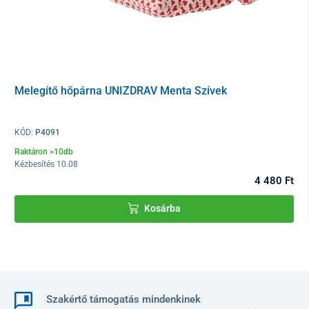
Melegítő hőpárna UNIZDRAV Menta Szívek
Hatások
KÓD:
P4091
segíti a vérkeringést és ellazítja az izmokat,
Raktáron >10db
Kézbesítés 10.08
hideg végtagok esetén: hideg lábak vagy kezek,
4 480 Ft
fájó térdekre, ízületekre, izmokra, ízületi gyulladásra,
menstruációs fájdalom esetén,
Kosárba
megfázás esetén,
reuma és köszvény esetén,
a nyak, nyaki gerinc, váll, csukló melegítésére
gerincfájdalmakra, derékfájásra, deréktáji megfázásra,
fejfájásra, nyakmerevségre,
Szakértő támogatás mindenkinek