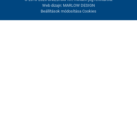
Web dizajn: MARLOW DESIGN
Beállítások módosítása Cookies
Sütik beállítása
Ezek az oldalak cookie-kat használnak. Egyesek szükségesek az
oldal megfelelő működéséhez, másokat csak az Ön
hozzájárulásával használhatunk fel. Lehetősége van
visszautasítani az opcionális cookie-kat.
Elutasítani.
Feltétlenül szükséges
Teljesítmény
Marketing sütik
Mindent elfogadni
Beállítások kezelése