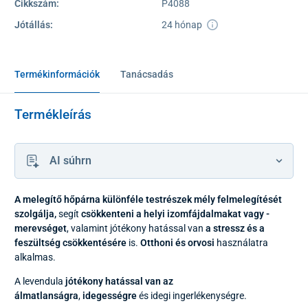
Cikkszám:
P4088
Jótállás:
24 hónap
Termékinformációk
Tanácsadás
Termékleírás
AI súhrn
A melegítő hőpárna
különféle testrészek mély felmelegítését
szolgálja,
segít
csökkenteni a helyi izomfájdalmakat vagy -
merevséget
, valamint jótékony hatással van
a stressz és a
feszültség csökkentésére
is.
Otthoni és orvosi
használatra
alkalmas.
A levendula
jótékony hatással van
az
álmatlanságra
,
idegességre
és idegi ingerlékenységre.