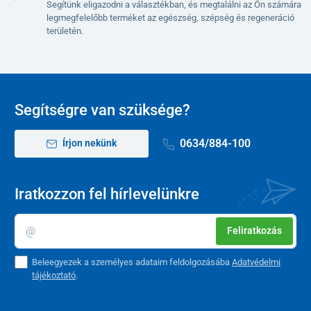
veseproblémákra.
Segítünk eligazodni a választékban, és megtalálni az Ön számára
legmegfelelőbb terméket az egészség, szépség és regeneráció
területén.
Használati utasítás
Felmelegítés előtt ellenőrizze a mikrohullámú sütő teljesítményét.
Helyezze a párnát vízszintesen a mikrohullámú sütőbe.
Segítségre van szüksége?
Ügyeljen arra, hogy a párnán belüli töltet egyenletesen oszlik el, és
az anyag egyenletesen terüljön el.
0634/884-100
Írjon nekünk
A gyűrődések a párna leégését okozhatják.
Mikrohullámú teljesítmény
Maximális fűtési idő
Iratkozzon fel hírlevelünkre
650-799 W
90 másodperc
Feliratkozás
800-1000W
60 másodperc
Beleegyezek a személyes adataim feldolgozásába
Adatvédelmi
Az újramelegítés előtt győződjön meg arról, hogy a párna
tájékoztató
.
elérte a szobahőmérsékletet.