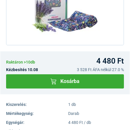
4 480 Ft
Raktáron >10db
Kézbesítés 10.08
3 528 Ft
ÁFA nélkül 27.0 %
Kosárba
Kiszerelés:
1 db
Mértékegység:
Darab
Egységár:
4 480 Ft / db