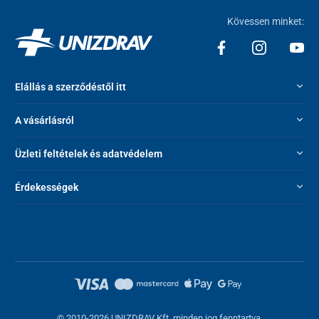
A MEGHATÁROZOTT IDŐNÉL TOVÁBB NE MELEGÍTSÜK!
Kövessen minket:
Anyag
100% pamut
Elállás a szerződéstől itt
Méretek
A vásárlásról
37x17 cm
Üzleti feltételek és adatvédelem
A párna összetétele
Érdekességek
Technológiailag módosított gabona, gyógynövények,
szilícium-dioxid.
Gyógynövények: levendula
© 2010-2026 UNIZDRAV Kft. minden jog fenntartva.