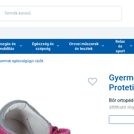
Relax
ozgás és
Egészség és
Orvosi műszerek
és
mobilitás
szépség
és tesztek
sport
yermek egészségügyi cipők
Gyerm
Protet
Bőr ortopéd 
állítható rög