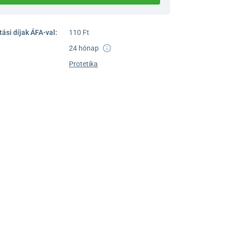
ási díjak ÁFA-val:
110 Ft
24 hónap
Protetika