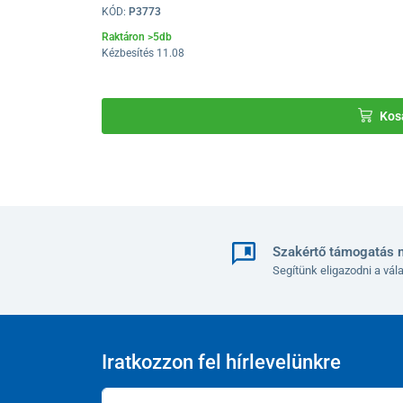
Kérjük, válasszon olyan méretet, amelynek a talpa l
KÓD:
P3773
Raktáron >5db
Talphossz cm-ben
15
1
Kézbesítés 11.08
Méretszám
22
Kos
Szakértő támogatás 
Segítünk eligazodni a vá
Iratkozzon fel hírlevelünkre