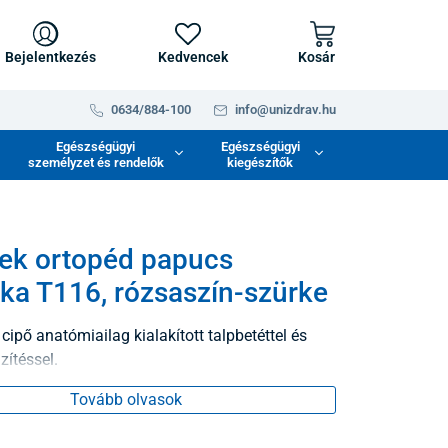
Bejelentkezés
Kedvencek
Kosár
0634/884-100
info@unizdrav.hu
Egészségügyi
Egészségügyi
személyzet és rendelők
kiegészítők
ek ortopéd papucs
ika T116, rózsaszín-szürke
cipő anatómiailag kialakított talpbetéttel és
zítéssel.
Tovább olvasok