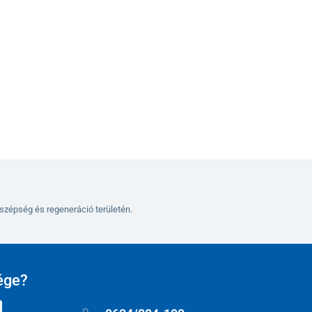
Változatok
szépség és regeneráció területén.
ége?