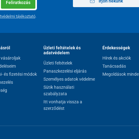
Írjon nekünk
Feliratkozás
tvédelmi tájékoztató
.
lásról
Üzleti feltételek és
Érdekességek
adatvédelem
vásároljak
Hírek és akciók
Üzleti feltételek
eléseim
Tanácsadás
Panaszkezelési eljárás
si- és fizetési módok
Megoldások minde
Személyes adatok védelme
ezelés
Sütik használati
őség
szabályzata
Itt vonhatja vissza a
szerződést