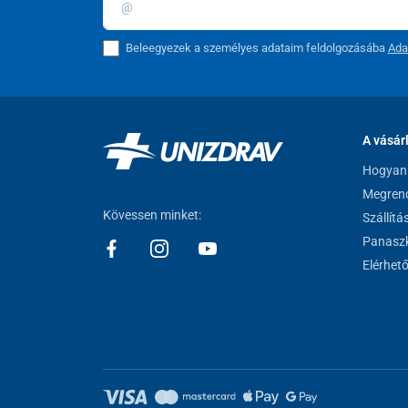
Beleegyezek a személyes adataim feldolgozásába
Ada
A vásár
Hogyan 
Megrend
Kövessen minket:
Szállítá
Panaszk
Elérhet