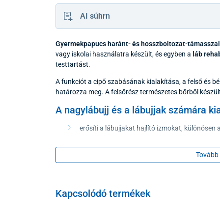
AI súhrn
Gyermekpapucs haránt- és hosszboltozat-támasszal
vagy iskolai használatra készült, és egyben a
láb rehab
testtartást.
A funkciót a cipő szabásának kialakítása, a felső és 
határozza meg. A felsőrész természetes bőrből készült
A nagylábujj és a lábujjak számára ki
erősíti a lábujjakat hajlító izmokat, különösen 
Hosszanti és harántboltozat
Tovább 
megakadályozza a lúdtalp kialakulását, megelőz
rezgéseket, és megakadályozza a sarok kifelé 
Kapcsolódó termékek
Sarokalátámasztás