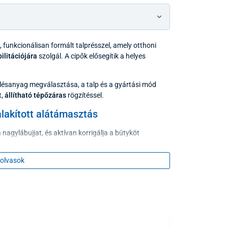
, funkcionálisan formált talprésszel, amely otthoni
ilitációjára
szolgál. A cipők elősegítik a helyes
bélésanyag megválasztása, a talp és a gyártási mód
,
állítható tépőzáras
rögzítéssel.
alakított alátámasztás
a nagylábujjat, és aktívan korrigálja a bütyköt
olvasok
i a boltozat lesüllyedését, csökkenti a járás közbeni
dőlését.