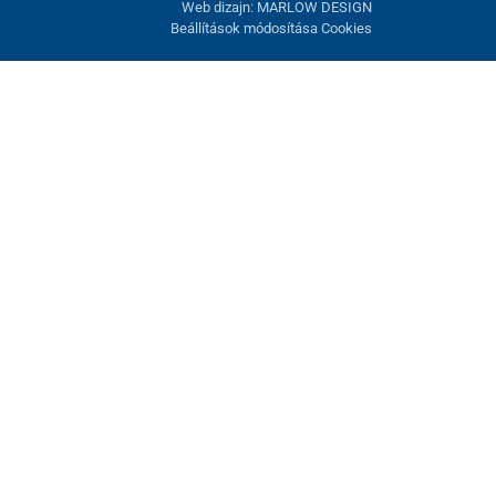
Web dizajn: MARLOW DESIGN
Beállítások módosítása Cookies
atunk fel. Lehetősége van visszautasítani az opcionális cookie-