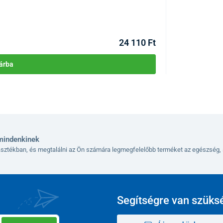
egalább 1 cm-rel nagyobb, mint a lábának hossza.
KÓD:
P2366
5,5
16
17
17,5
24 110 Ft
23
24
25
26
árba
mindenkinek
lasztékban, és megtalálni az Ön számára legmegfelelőbb terméket az egészség, 
Segítségre van szüks