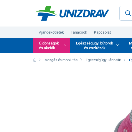
Ajándékötletek
Tanácsok
Kapcsolat
Újdonságok
Egészségügyi bútorok
M
és akciók
és eszközök
Mozgás és mobilitás
Egészségügyi lábbelik
G