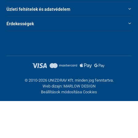
Üzleti feltételek és adatvédelem
Érdekességek
© 2010-2026 UNIZDRAV Kft. minden jog fenntartva.
Web dizajn: MARLOW DESIGN
Beállítások módosítása Cookies
Sütik beállítása
Ezek az oldalak cookie-kat használnak. Egyesek szükségesek az
oldal megfelelő működéséhez, másokat csak az Ön