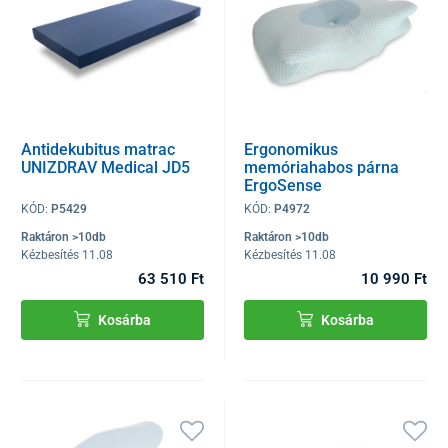
Antidekubitus matrac
Ergonomikus
UNIZDRAV Medical JD5
memóriahabos párna
ErgoSense
KÓD:
P5429
KÓD:
P4972
Raktáron >10db
Raktáron >10db
Kézbesítés 11.08
Kézbesítés 11.08
63 510 Ft
10 990 Ft
Kosárba
Kosárba