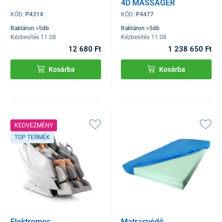
4D MASSAGER
légionizátorral, fehér
KÓD:
P4314
KÓD:
P4477
Raktáron >5db
Raktáron >5db
Kézbesítés 11.08
Kézbesítés 11.08
12 680 Ft
1 238 650 Ft
Kosárba
Kosárba
KEDVEZMÉNY
TOP TERMÉK
Elektromos
Matracvédő