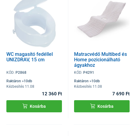
WC magasító fedéllel
Matracvédő Multibed és
UNIZDRAV, 15 cm
Home pozicionálható
ágyakhoz
KÓD:
P2868
KÓD:
P4291
Raktáron >10db
Raktáron >10db
Kézbesítés 11.08
Kézbesítés 11.08
12 360 Ft
7 690 Ft
Kosárba
Kosárba