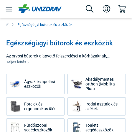
Egészségügyi bútorok és eszközök
Egészségügyi bútorok és eszközök
Az orvosi bútorok alapvető felszerelései a kórházaknak,
szakrendelőknek, szociális otthonoknak, de az ápolási ellátást
Teljes leírás
nyújtó háztartásoknak is. A megfelelően kiválasztott
berendezések növelik a betegek biztonságát, megkönnyítik az
Akadálymentes
ápolószemélyzet számára a kezelést és támogatják a felépülési
Ágyak és ápolási
otthon (Mobilita
eszközök
folyamatot. Kínálatunkban olyan termékeket talál, amelyek
Plus)
megfelelnek a szigorú európai higiéniai, stabilitási és mechanikai
ellenállási szabványoknak.
Fotelek és
Irodai asztalok és
ergonomikus ülés
székek
Fürdőszobai
Toalett
segédeszközök
segédeszközök