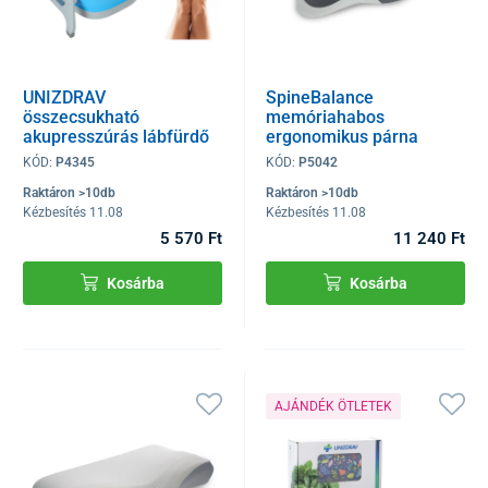
UNIZDRAV
SpineBalance
összecsukható
memóriahabos
akupresszúrás lábfürdő
ergonomikus párna
KÓD:
P4345
KÓD:
P5042
Raktáron >10db
Raktáron >10db
Kézbesítés 11.08
Kézbesítés 11.08
5 570 Ft
11 240 Ft
Kosárba
Kosárba
AJÁNDÉK ÖTLETEK