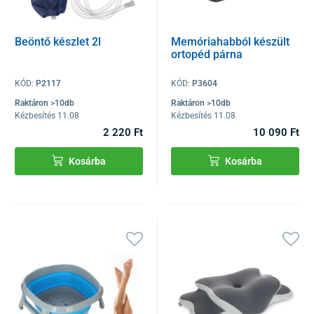
Beöntő készlet 2l
Memóriahabból készült
ortopéd párna
KÓD:
P2117
KÓD:
P3604
Raktáron >10db
Raktáron >10db
Kézbesítés 11.08
Kézbesítés 11.08
2 220 Ft
10 090 Ft
Kosárba
Kosárba