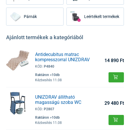
Párnák
Leértékelt termékek
Ajánlott termékek a kategóriából
Antidecubitus matrac
kompresszorral UNIZDRAV
14 890 Ft
KÓD:
P4840
Raktáron >10db
Kézbesítés 11.08
UNIZDRAV állítható
magasságú szoba WC
29 480 Ft
KÓD:
P2807
Raktáron >10db
Kézbesítés 11.08