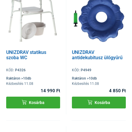
UNIZDRAV statikus
UNIZDRAV
szoba WC
antidekubitusz ülőgyűrű
KÓD:
P4326
KÓD:
P4949
Raktáron >10db
Raktáron >10db
Kézbesítés 11.08
Kézbesítés 11.08
14 990 Ft
4 850 Ft
Kosárba
Kosárba