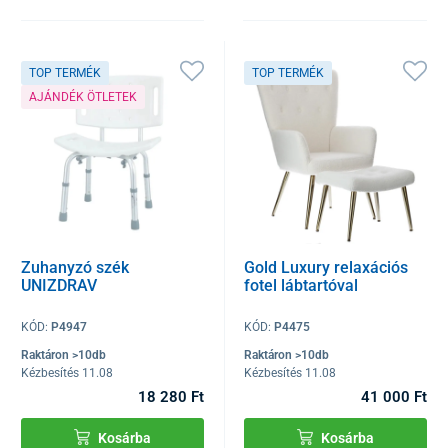
TOP TERMÉK
TOP TERMÉK
AJÁNDÉK ÖTLETEK
Zuhanyzó szék
Gold Luxury relaxációs
UNIZDRAV
fotel lábtartóval
KÓD:
P4947
KÓD:
P4475
Raktáron >10db
Raktáron >10db
Kézbesítés 11.08
Kézbesítés 11.08
18 280 Ft
41 000 Ft
Kosárba
Kosárba