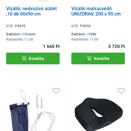
Vízálló, nedvszívó alátét
Vízálló matracvédő
,10 db 60x90 cm
UNIZDRAV, 200 x 90 cm
KÓD:
P4035
KÓD:
P4034
Raktáron >10csom
Raktáron >10db
Kézbesítés 11.08
Kézbesítés 11.08
1 660 Ft
3 720 Ft
Kosárba
Kosárba