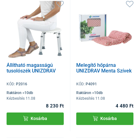
Állítható magasságú
Melegítő hőpárna
tusolószék UNIZDRAV
UNIZDRAV Menta Szívek
KÓD:
P2016
KÓD:
P4091
Raktáron >10db
Raktáron >10db
Kézbesítés 11.08
Kézbesítés 11.08
8 230 Ft
4 480 Ft
Kosárba
Kosárba