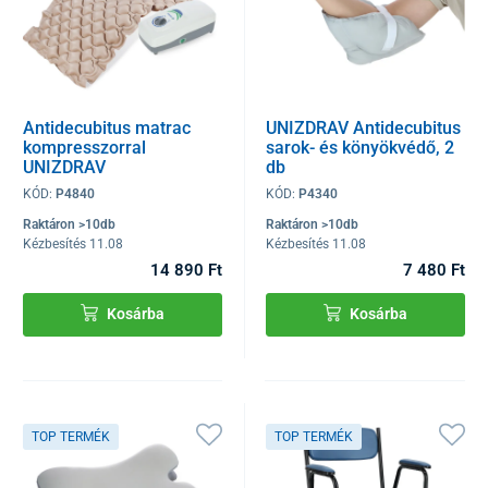
Antidecubitus matrac
UNIZDRAV Antidecubitus
kompresszorral
sarok- és könyökvédő, 2
UNIZDRAV
db
KÓD:
P4840
KÓD:
P4340
Raktáron >10db
Raktáron >10db
Kézbesítés 11.08
Kézbesítés 11.08
14 890 Ft
7 480 Ft
Kosárba
Kosárba
TOP TERMÉK
TOP TERMÉK