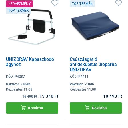
KEDVEZMÉNY
TOP TERMÉK
TOP TERMÉK
UNIZDRAV Kapaszkodó
Csúszásgátló
ágyhoz
antidekubitus ülőpárna
UNIZDRAV
KÓD:
P4287
KÓD:
P4411
Raktáron >10db
Raktáron >10db
Kézbesítés 11.08
Kézbesítés 11.08
15 340 Ft
10 490 Ft
16 490 Ft
Kosárba
Kosárba