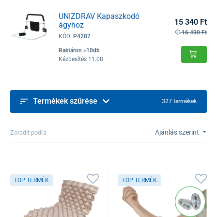
UNIZDRAV Kapaszkodó
15 340 Ft
ágyhoz
16 490 Ft
KÓD:
P4287
Raktáron >10db
Kézbesítés 11.08
Termékek szűrése
327 termékek
Ajánlás szerint
Zoradit podľa
TOP TERMÉK
TOP TERMÉK