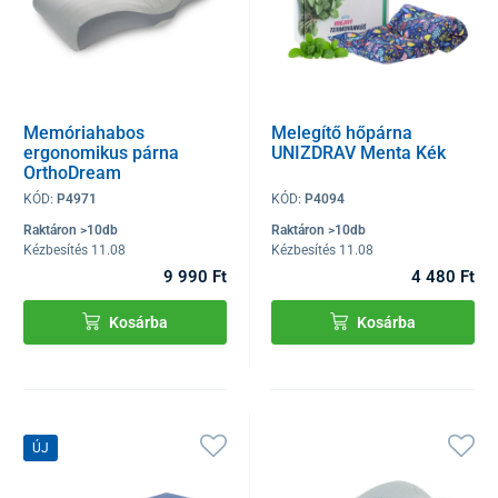
Memóriahabos
Melegítő hőpárna
ergonomikus párna
UNIZDRAV Menta Kék
OrthoDream
KÓD:
P4971
KÓD:
P4094
Raktáron >10db
Raktáron >10db
Kézbesítés 11.08
Kézbesítés 11.08
9 990 Ft
4 480 Ft
Kosárba
Kosárba
ÚJ