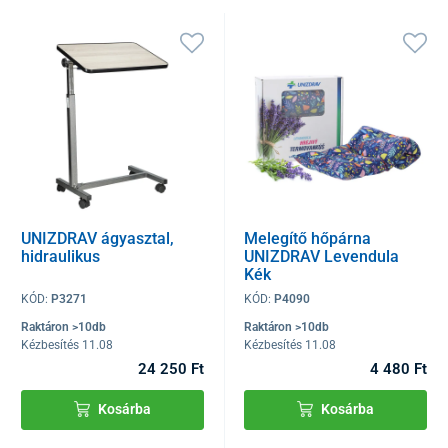
UNIZDRAV ágyasztal,
Melegítő hőpárna
hidraulikus
UNIZDRAV Levendula
Kék
KÓD:
P3271
KÓD:
P4090
Raktáron >10db
Raktáron >10db
Kézbesítés 11.08
Kézbesítés 11.08
24 250 Ft
4 480 Ft
Kosárba
Kosárba