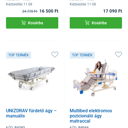
Kézbesítés 11.08
Kézbesítés 11.08
16 500 Ft
17 090 Ft
24 770 Ft
Kosárba
Kosárba
TOP TERMÉK
TOP TERMÉK
UNIZDRAV fürdető ágy –
Multibed elektromos
manuális
pozicionáló ágy
matraccal
KÓD:
P4293
KÓD:
P4044