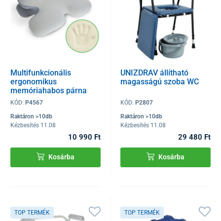
Multifunkcionális
UNIZDRAV állítható
ergonomikus
magasságú szoba WC
memóriahabos párna
SoftBalance
KÓD:
P4567
KÓD:
P2807
Raktáron >10db
Raktáron >10db
Kézbesítés 11.08
Kézbesítés 11.08
10 990 Ft
29 480 Ft
Kosárba
Kosárba
TOP TERMÉK
TOP TERMÉK