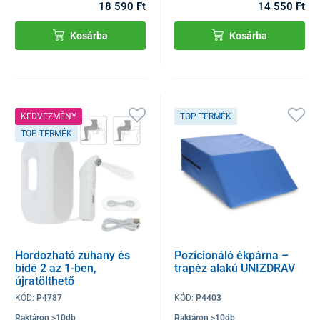
18 590 Ft
14 550 Ft
Kosárba
Kosárba
KEDVEZMÉNY
TOP TERMÉK
TOP TERMÉK
Hordozható zuhany és
Pozícionáló ékpárna –
bidé 2 az 1-ben,
trapéz alakú UNIZDRAV
újratölthető
akkumulátorral
KÓD:
P4787
KÓD:
P4403
Raktáron >10db
Raktáron >10db