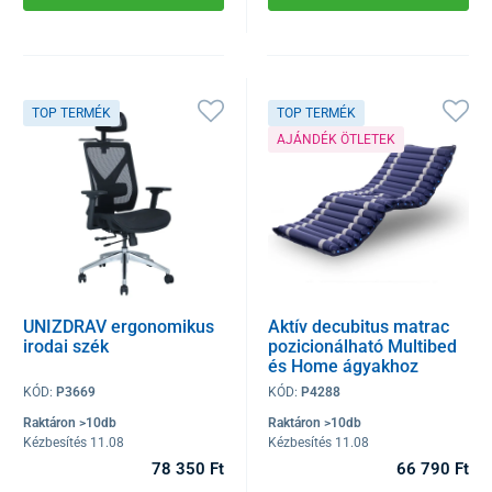
TOP TERMÉK
TOP TERMÉK
AJÁNDÉK ÖTLETEK
UNIZDRAV ergonomikus
Aktív decubitus matrac
irodai szék
pozicionálható Multibed
és Home ágyakhoz
KÓD:
P3669
KÓD:
P4288
Raktáron >10db
Raktáron >10db
Kézbesítés 11.08
Kézbesítés 11.08
78 350 Ft
66 790 Ft