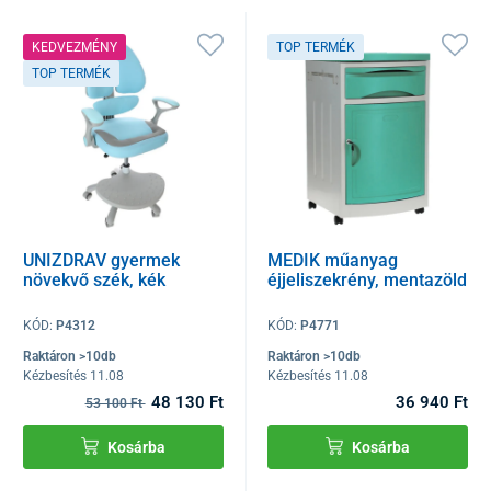
KEDVEZMÉNY
TOP TERMÉK
TOP TERMÉK
UNIZDRAV gyermek
MEDIK műanyag
növekvő szék, kék
éjjeliszekrény, mentazöld
KÓD:
P4312
KÓD:
P4771
Raktáron >10db
Raktáron >10db
Kézbesítés 11.08
Kézbesítés 11.08
48 130 Ft
36 940 Ft
53 100 Ft
Kosárba
Kosárba