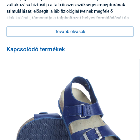
váltakozása biztosítja a talp
összes szükséges
receptorának
stimulálását
, elősegíti a láb fiziológiai íveinek megfelelő
kialakulását,
támogatja a talpboltozat helyes formálódását és
megerősítését, serkenti a vérkeringést,
valamint
erősíti az
immunrendszert.
Tovább olvasok
Kapcsolódó termékek
A szőnyeg egyes részei „puzzleként” vannak összekapcsolva, és
mindegyik része
csúszásgátló elemekkel
rendelkezik, amelyek
megakadályozzák az elcsúszást.
A kiváló minőségű
zárórendszer
biztosítja, hogy az egyes részek ne váljanak szét.
Nem számít, melyik oldalával illesztjük össze a szőnyeget, minden
darab egységes méretű, így alkalmasak a szőnyeg minden