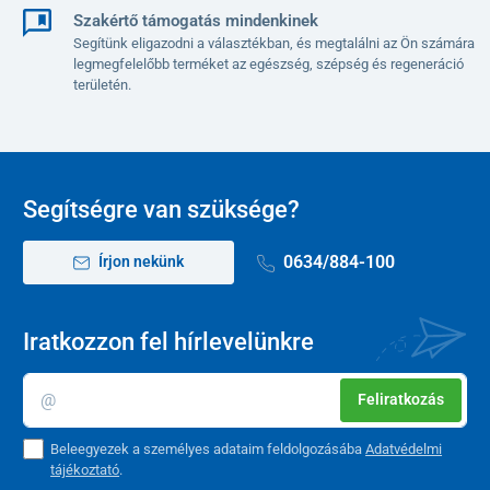
kialakulását, megakadályozza a lapos lábakat
Szakértő támogatás mindenkinek
segít megerősíteni a lábboltozat izmait, így megelőzi a
Segítünk eligazodni a választékban, és megtalálni az Ön számára
valgus deformáció kialakulását
legmegfelelőbb terméket az egészség, szépség és regeneráció
eltávolítja a duzzanatot, a láb fáradtságát
területén.
minősített orvosi eszköz
könnyen mosható és gondozható
ökológiai és hipoallergén anyagból készült
otthoni használatra, gyermekközpontokban, fizioterápiás
Segítségre van szüksége?
központokban stb.
speciális csúszásmentes felület különböző típusú
0634/884-100
Írjon nekünk
felületeken való használatra
technikai paraméterek
Iratkozzon fel hírlevelünkre
Súly
kb 2 kg
Feliratkozás
Egy darab mérete
255 mm x 255 mm
Beleegyezek a személyes adataim feldolgozásába
Adatvédelmi
Anyag
100% PVC
tájékoztató
.