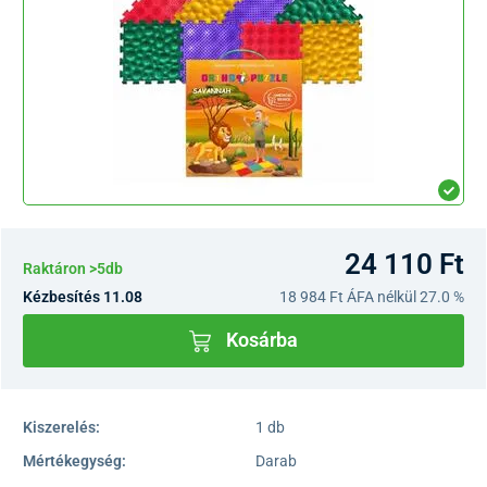
24 110 Ft
Raktáron >5db
Kézbesítés 11.08
18 984 Ft
ÁFA nélkül 27.0 %
Kosárba
Kiszerelés:
1 db
Mértékegység:
Darab