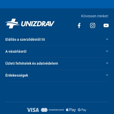
m2
Teljes terület
0,5
-10 ºC és +30 ºC
Használja az alábbi hőmérséklet
Kövessen minket:
között
mellett
Elállás a szerződéstől itt
A vásárlásról
Üzleti feltételek és adatvédelem
Érdekességek