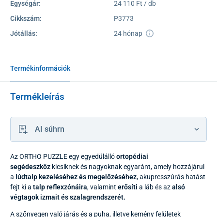
Egységár:
24 110 Ft / db
Cikkszám:
P3773
Jótállás:
24 hónap
Termékinformációk
Termékleírás
AI súhrn
Az ORTHO PUZZLE egy egyedülálló
ortopédiai
segédeszköz
kicsiknek és nagyoknak egyaránt, amely hozzájárul
a
lúdtalp kezeléséhez és megelőzéséhez
, akupresszúrás hatást
fejt ki a
talp reflexzónáira
, valamint
erősíti
a láb és az
alsó
végtagok izmait és szalagrendszerét.
A szőnyegen való járás és a puha, illetve kemény felületek