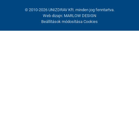
© 2010-2026 UNIZDRAV Kft. minden jog fenntartva.
Web dizajn: MARLOW DESIGN
Beállítások módosítása Cookies
Sütik beállítása
Ezek az oldalak cookie-kat használnak. Egyesek szükségesek az
oldal megfelelő működéséhez, másokat csak az Ön
hozzájárulásával használhatunk fel. Lehetősége van
visszautasítani az opcionális cookie-kat.
Elutasítani.
Feltétlenül szükséges
Teljesítmény
Marketing sütik