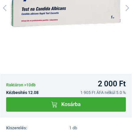
2 000 Ft
Raktáron >10db
Kézbesítés 12.08
1 905 Ft
ÁFA nélkül 5.0 %
Kosárba
Kiszerelés:
1 db