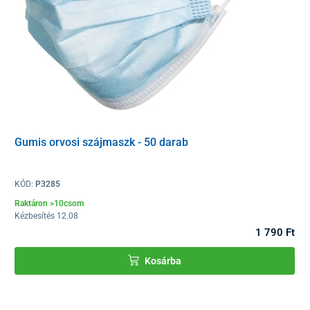
Gumis orvosi szájmaszk - 50 darab
KÓD:
P3285
Raktáron >10csom
Kézbesítés 12.08
1 790 Ft
Kosárba