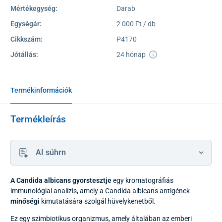
Mértékegység:
Darab
Egységár:
2 000 Ft / db
Cikkszám:
P4170
Jótállás:
24 hónap
Termékinformációk
Termékleírás
AI súhrn
A Candida albicans gyorstesztje
egy kromatográfiás
immunológiai analízis, amely a Candida albicans antigének
minőségi
kimutatására szolgál hüvelykenetből.
Ez egy szimbiotikus organizmus, amely általában az emberi