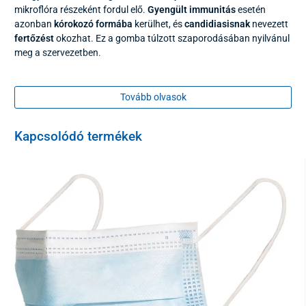
mikroflóra részeként fordul elő.
Gyengült immunitás
esetén
azonban
kórokozó formába
kerülhet, és
candidiasisnak
nevezett
fertőzést
okozhat. Ez a gomba túlzott szaporodásában nyilvánul
meg a szervezetben.
Az eredmény 15 perc múlva olvasható le.
A teszt pontosságát
>99%-ra értékelték.
Tovább olvasok
Kérjük, használat előtt figyelmesen olvassa el a használati
utasítást, hogy elkerülje az érvénytelen eredményeket. In vitro
Kapcsolódó termékek
önteszthez, csak diagnosztikai használatra.
Csomagolás
1x tesztcsík
1x betegtájékoztató