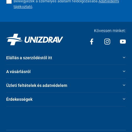
Beleegyezek a személyes adataim feldolgozásába
Adatvédelmi
tájékoztató
.
Kövessen minket:
Elállás a szerződéstől itt
A vásárlásról
Üzleti feltételek és adatvédelem
Érdekességek