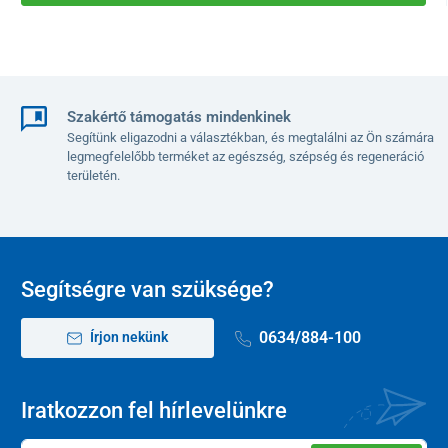
Használati útmutató
A csomagolás dizájnja az aktuális készlettől függően eltérhet. A
termék összetétele és minősége azonban változatlan marad.
Szakértő támogatás mindenkinek
Segítünk eligazodni a választékban, és megtalálni az Ön számára
legmegfelelőbb terméket az egészség, szépség és regeneráció
területén.
Segítségre van szüksége?
0634/884-100
Írjon nekünk
Iratkozzon fel hírlevelünkre