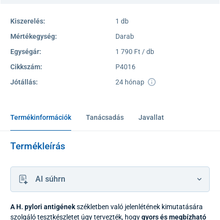
Kiszerelés:
1 db
Mértékegység:
Darab
Egységár:
1 790 Ft / db
Cikkszám:
P4016
Jótállás:
24 hónap
Termékinformációk
Tanácsadás
Javallat
Termékleírás
AI súhrn
A H. pylori antigének
székletben való jelenlétének kimutatására
szolgáló tesztkészletet úgy tervezték, hogy
gyors és megbízható