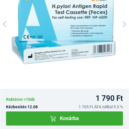
1 790 Ft
Raktáron >10db
Kézbesítés 12.08
1 705 Ft
ÁFA nélkül 5.0 %
Kosárba