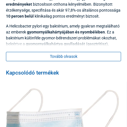
eredményeket
biztosítson otthona kényelmében. Bizonyított
érzékenysége, specifitása és akár 97,8%-os általános pontossága
10 percen belül
klinikailag pontos eredményt biztosít.
A Helicobacter pylori egy baktérium, amely gyakran megtalálható
az emberek
gyomornyálkahártyájában és nyombélében
. Ez a
baktérium különféle gyomor-bélrendszeri problémákat okozhat,
beleértve a
gyomornyálkahártya gyulladását (gasztritisz),
valamint a gyomor- vagy nyombélfekélyt
.
Tovább olvasok
A H. pylori jelenlétének tünetei
gyomorfájdalom
Kapcsolódó termékek
fokozott savasság
gyomorégés
hányinger és egyes esetekben hányás
gyakori böfögés
puffadás
hirtelen fogyás