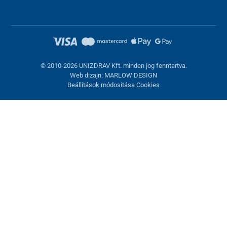
© 2010-2026 UNIZDRAV Kft. minden jog fenntartva.
Web dizajn: MARLOW DESIGN
Beállítások módosítása Cookies
Sütik beállítása
Ezek az oldalak cookie-kat használnak. Egyesek szükségesek az
oldal megfelelő működéséhez, másokat csak az Ön
hozzájárulásával használhatunk fel. Lehetősége van
visszautasítani az opcionális cookie-kat.
Elutasítani.
Feltétlenül szükséges
Teljesítmény