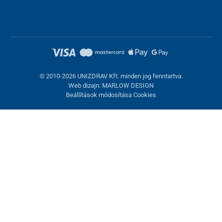
© 2010-2026 UNIZDRAV Kft. minden jog fenntartva.
Web dizajn: MARLOW DESIGN
Beállítások módosítása Cookies
Sütik beállítása
Ezek az oldalak cookie-kat használnak. Egyesek szükségesek az
oldal megfelelő működéséhez, másokat csak az Ön
hozzájárulásával használhatunk fel. Lehetősége van
visszautasítani az opcionális cookie-kat.
Elutasítani.
Feltétlenül szükséges