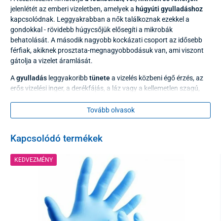
jelenlétét az emberi vizeletben, amelyek a
húgyúti gyulladáshoz
kapcsolódnak. Leggyakrabban a nők találkoznak ezekkel a
gondokkal - rövidebb húgycsőjük elősegíti a mikrobák
behatolását. A második nagyobb kockázati csoport az idősebb
férfiak, akiknek prosztata-megnagyobbodásuk van, ami viszont
gátolja a vizelet áramlását.
A
gyulladás
leggyakoribb
tünete
a vizelés közbeni égő érzés, az
erős vizelési inger, a derékfájás, a láz vagy a kellemetlen szagú,
zavaros vizelet. A húgyutakat tisztán kell tartani, amit a megfelelő
folyadékbevitel és a rendszeres teljes ürítés segít.
Tovább olvasok
Ha bármelyik tünetet észleli,
nagyon gyorsan és egyszerűen
elvégezheti ezt a gyorstesztet, amelyet
otthona kényelmében
is
Kapcsolódó termékek
elvégezhet.
KEDVEZMÉNY
Az
eredmény 2 perc múlva olvasható le
. Az értékeket minden
paraméterhez külön kell leolvasni, összehasonlítva a színt a
mellékelt színskálával.
Kérjük, használat előtt figyelmesen olvassa el a használati
utasítást, hogy elkerülje az érvénytelen eredményeket. In vitro