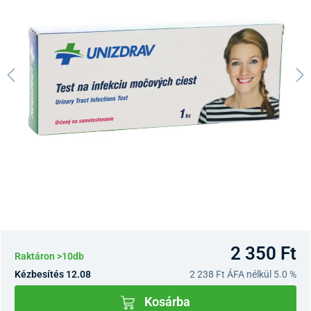
2 350 Ft
Raktáron >10db
Kézbesítés 12.08
2 238 Ft
ÁFA nélkül 5.0 %
Kosárba