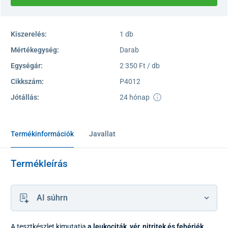
Kiszerelés:
1 db
Mértékegység:
Darab
Egységár:
2 350 Ft / db
Cikkszám:
P4012
Jótállás:
24 hónap
Termékinformációk
Javallat
Termékleírás
AI súhrn
A tesztkészlet kimutatja
a leukociták, vér, nitritek és fehérjék