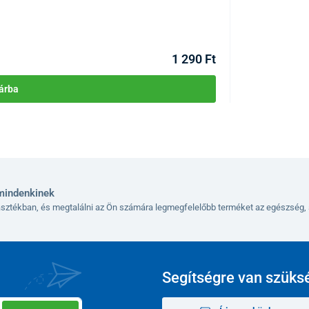
KÓD:
P1698
1 290 Ft
árba
mindenkinek
lasztékban, és megtalálni az Ön számára legmegfelelőbb terméket az egészség, 
Segítségre van szüks