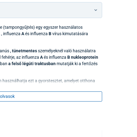
je (tampongyűjtés) egy egyszer használatos
2
, influenza
A
és influenza
B
vírus kimutatására
yanús
, tünetmentes
személyeknél való használatra
d
fehérje, az influenza
A
és influenza
B
nukleoprotein
lában
a felső légúti traktusban
mutatják ki a fertőzés
 használhatja ezt a gyorstesztet, amelyet otthona
olvasok
ati utasítást, hogy elkerülje az érvénytelen
 használatra.