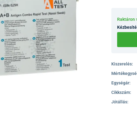
Raktáron 
Kézbesíté
Kiszerelés:
Mértékegysé
Egységár:
Cikkszám:
Jótállás: