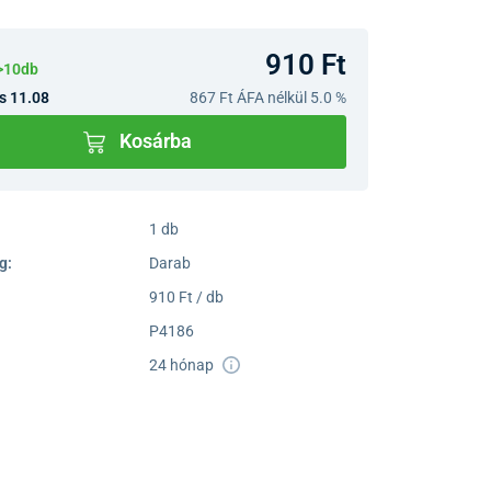
910 Ft
>10db
s 11.08
867 Ft
ÁFA nélkül 5.0 %
Kosárba
1 db
g:
Darab
910 Ft / db
P4186
24 hónap