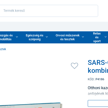
Relax
ozgás és
Egészség és
Orvosi műszerek
és
mobilitás
szépség
és tesztek
sport
sztek
SARS-C
kombin
KÓD:
P4186
Otthoni kaz
antigének k