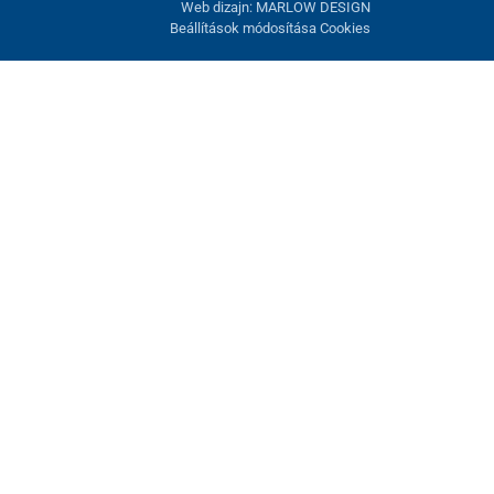
Web dizajn: MARLOW DESIGN
Beállítások módosítása Cookies
atunk fel. Lehetősége van visszautasítani az opcionális cookie-