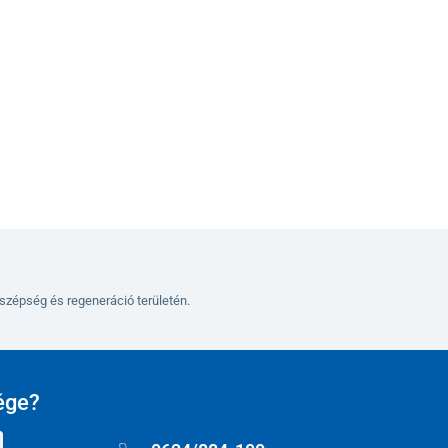
Változatok
szépség és regeneráció területén.
ége?