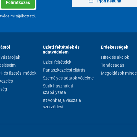
Írjon nekünk
Feliratkozás
tvédelmi tájékoztató
.
lásról
Üzleti feltételek és
Érdekességek
adatvédelem
vásároljak
Hírek és akciók
Üzleti feltételek
eléseim
Tanácsadás
Panaszkezelési eljárás
si- és fizetési módok
Megoldások minde
Személyes adatok védelme
ezelés
Sütik használati
őség
szabályzata
Itt vonhatja vissza a
szerződést