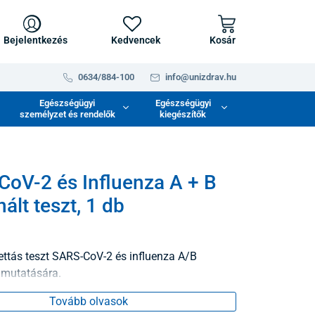
Bejelentkezés
Kedvencek
Kosár
0634/884-100
info@unizdrav.hu
Egészségügyi
Egészségügyi
személyzet és rendelők
kiegészítők
oV-2 és Influenza A + B
ált teszt, 1 db
ettás teszt SARS-CoV-2 és influenza A/B
imutatására.
Tovább olvasok