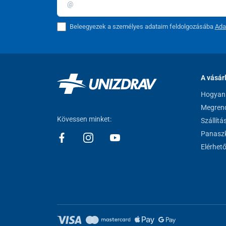
Beleegyezek a személyes adataim feldolgozásába
Ada
A vásár
Hogyan 
Megrend
Kövessen minket:
Szállítá
Panaszk
Elérhet