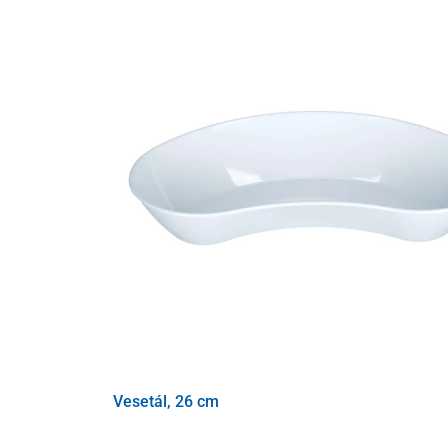
Csomagolás
1 db tesztpatron
1 steril tampon applikátor
1 reagenssel töltött extrakciós pipetta
1 db betegtájékoztató
Vesetál, 26 cm