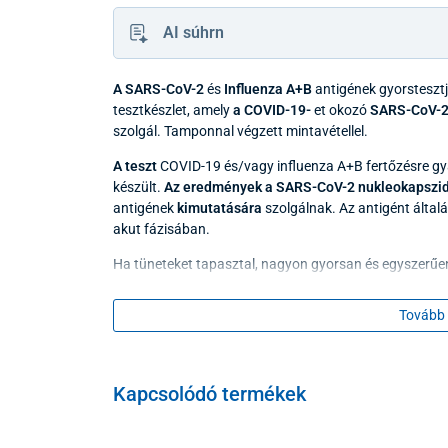
AI súhrn
A SARS-CoV-2
és
Influenza A+B
antigének gyorsteszt
tesztkészlet, amely
a COVID-19-
et okozó
SARS-CoV-
szolgál. Tamponnal végzett mintavétellel.
A teszt
COVID-19 és/vagy influenza A+B fertőzésre g
készült.
Az eredmények
a SARS-CoV-2 nukleokapszi
antigének
kimutatására
szolgálnak. Az antigént álta
akut fázisában.
Ha tüneteket tapasztal, nagyon gyorsan és egyszerűen
kényelmében is elvégezhet.
Tovább 
Az eredmény 10 perc múlva olvasható le.
Kérjük, használat előtt figyelmesen olvassa el a használ
eredményeket. In vitro önteszthez, csak diagnosztikai
Kapcsolódó termékek