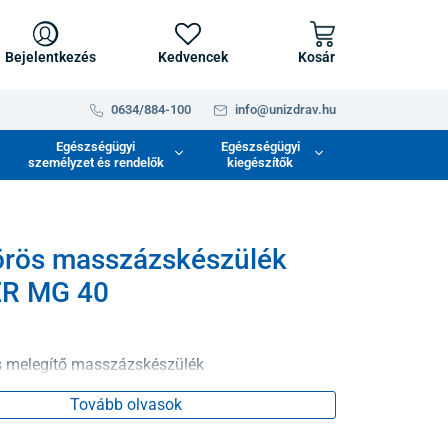
Bejelentkezés
Kedvencek
Kosár
0634/884-100
info@unizdrav.hu
Egészségügyi
Egészségügyi
személyzet és rendelők
kiegészítők
örös masszázskészülék
R MG 40
s melegítő masszázskészülék
Tovább olvasok