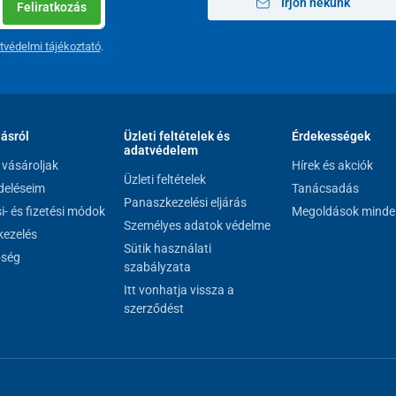
Írjon nekünk
Feliratkozás
tvédelmi tájékoztató
.
lásról
Üzleti feltételek és
Érdekességek
adatvédelem
vásároljak
Hírek és akciók
Üzleti feltételek
eléseim
Tanácsadás
Panaszkezelési eljárás
si- és fizetési módok
Megoldások minde
Személyes adatok védelme
ezelés
Sütik használati
őség
szabályzata
Itt vonhatja vissza a
szerződést