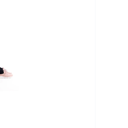
AJÁNDÉK ÖTLETE
ingést
ikai terhelés után ajánlott
setén alkalmazható intenzív masszázshoz
nösen megterhelő fizikai aktivitás után
észek masszírozására, illetve az infravörös hőhatás
12 W
UNIZDRAV nyakf