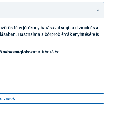
ravörös fény jótékony hatásával
segít az izmok és a
álásában. Használata a bőrproblémák enyhítésére is
ő sebességfokozat
állítható be.
olvasok
TOP TERMÉK