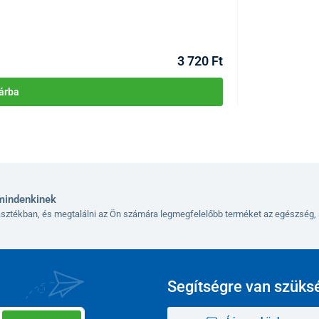
KÓD:
P4020
Raktáron >10db
Kézbesítés 12.08
3 720 Ft
árba
mindenkinek
lasztékban, és megtalálni az Ön számára legmegfelelőbb terméket az egészség, 
Segítségre van szüks