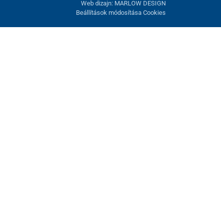
Web dizajn: MARLOW DESIGN
Beállítások módosítása Cookies
atunk fel. Lehetősége van visszautasítani az opcionális cookie-