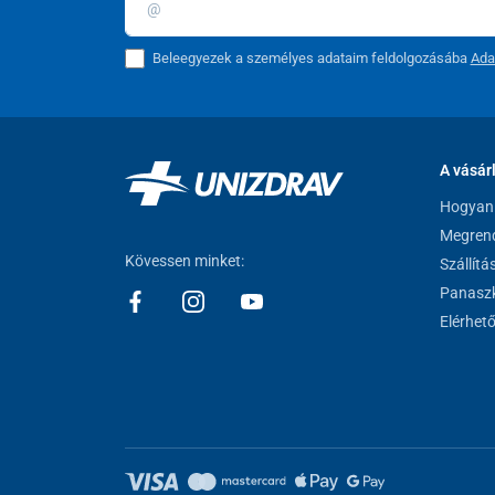
Beleegyezek a személyes adataim feldolgozásába
Ada
A vásár
Hogyan 
Megrend
Kövessen minket:
Szállítá
Panaszk
Elérhet