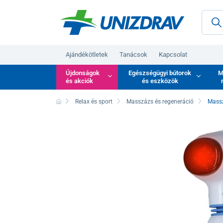
Ajándékötletek
Tanácsok
Kapcsolat
Újdonságok
Egészségügyi bútorok
M
és akciók
és eszközök
Relax és sport
Masszázs és regeneráció
Mass