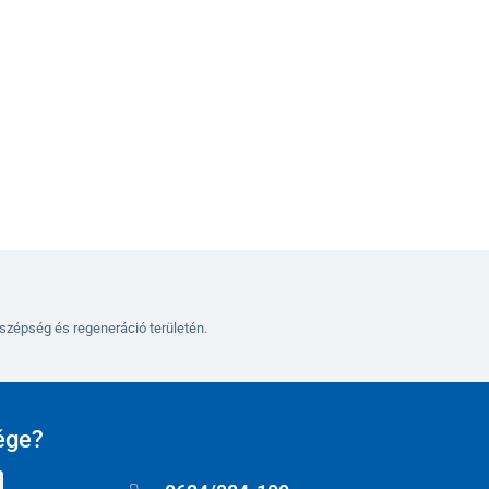
Kosárba
szépség és regeneráció területén.
ége?