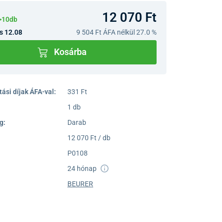
12 070 Ft
>10db
s 12.08
9 504 Ft
ÁFA nélkül 27.0 %
Kosárba
ási díjak ÁFA-val:
331 Ft
1 db
g:
Darab
12 070 Ft / db
P0108
24 hónap
BEURER