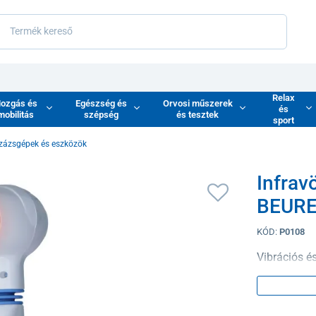
Relax
ozgás és
Egészség és
Orvosi műszerek
és
mobilitás
szépség
és tesztek
sport
zázsgépek és eszközök
Infrav
BEURE
KÓD:
P0108
Vibrációs é