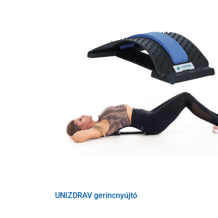
kefe -
intenzív bőrmasszázshoz, serkenti a vérker
2 dudorral -
intenzív, célzott mélymasszázshoz, fiz
kis dudorokkal -
izomfájdalmak és izomhúzódás e
kúpos -
intenzív, pontszerű mélymasszázshoz, külö
A készülék
fej nélkül is használható
az érzékeny testr
kihasználására.
Műszaki paraméterek
Teljesítmény
UNIZDRAV gerincnyújtó