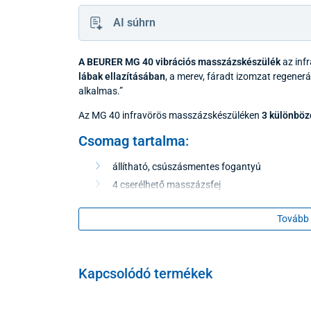
AI súhrn
A BEURER MG 40 vibrációs masszázskészülék
az inf
lábak ellazításában
, a merev, fáradt izomzat regener
alkalmas.”
Az MG 40 infravörös masszázskészüléken
3 különböz
Csomag tartalma
:
állítható, csúszásmentes fogantyú
4 cserélhető masszázsfej
Tovább 
Kapcsolódó termékek
Masszázsfejek: