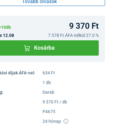
Tovább olvasok
séget és támogatja a test regenerálódását.
9 370 Ft
>10db
s 12.08
7 378 Ft
ÁFA nélkül 27.0 %
Kosárba
ási díjak ÁFA-val:
634 Ft
1 db
g:
Darab
9 370 Ft / db
P4675
24 hónap