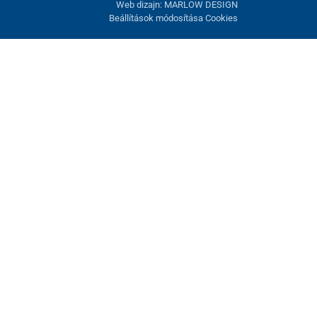
Web dizajn: MARLOW DESIGN
Beállítások módosítása Cookies
atunk fel. Lehetősége van visszautasítani az opcionális cookie-