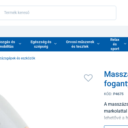
Relax
ozgás és
Egészség és
Orvosi műszerek
és
mobilitás
szépség
és tesztek
sport
zázsgépek és eszközök
Masszá
fogant
KÓD:
P4675
A masszázsk
markolattal
lehetővé a 
A mélyrezgé