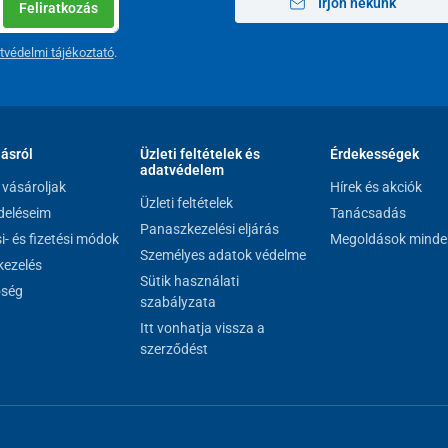
Írjon nekünk
Feliratkozás
ú kő regeneráló tulajdonságokkal
tvédelmi tájékoztató
.
lásról
Üzleti feltételek és
Érdekességek
adatvédelem
vásároljak
Hírek és akciók
Üzleti feltételek
eléseim
Tanácsadás
Panaszkezelési eljárás
si- és fizetési módok
Megoldások minde
Személyes adatok védelme
ezelés
Sütik használati
őség
szabályzata
Itt vonhatja vissza a
szerződést