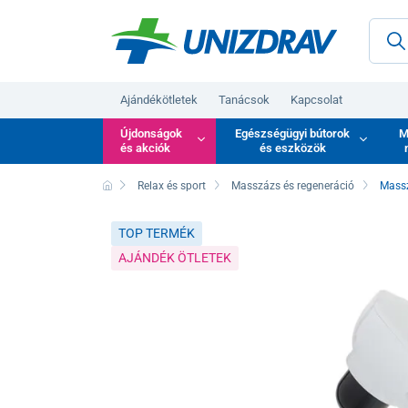
Ajándékötletek
Tanácsok
Kapcsolat
Újdonságok
Egészségügyi bútorok
M
és akciók
és eszközök
Relax és sport
Masszázs és regeneráció
Mass
TOP TERMÉK
AJÁNDÉK ÖTLETEK