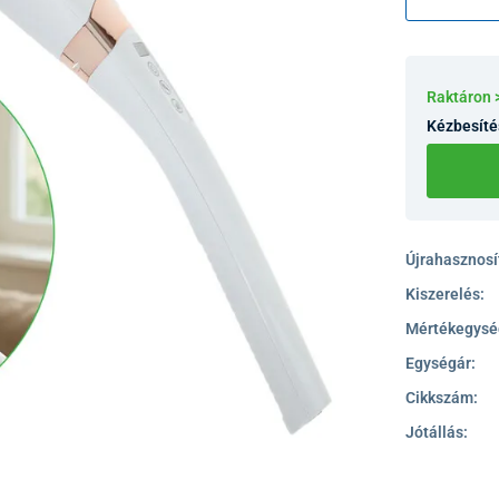
izomfeszült
Raktáron 
Kézbesíté
Újrahasznosít
Kiszerelés:
Mértékegysé
Egységár:
Cikkszám:
Jótállás: