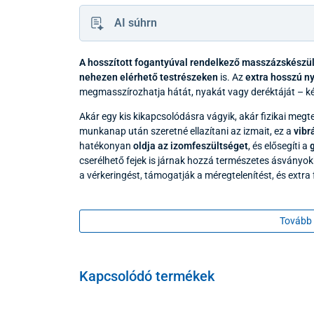
AI súhrn
A hosszított fogantyúval rendelkező masszázskészü
nehezen elérhető testrészeken
is. Az
extra hosszú n
megmasszírozhatja hátát, nyakát vagy deréktáját – k
Akár egy kis kikapcsolódásra vágyik, akár fizikai megt
munkanap után szeretné ellazítani az izmait, ez a
vibr
hatékonyan
oldja az izomfeszültséget
, és elősegíti a
cserélhető fejek is járnak hozzá természetes ásványok
a vérkeringést, támogatják a méregtelenítést, és extra 
Tovább 
Kapcsolódó termékek