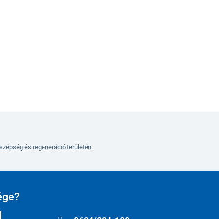
Kosárba
szépség és regeneráció területén.
ége?