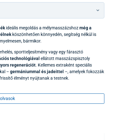
lék
ideális megoldás a mélymasszázshoz
még a
yélnek
köszönhetően könnyedén, segítség nélkül is
ényelmesen, bármikor.
erhelés, sportteljesítmény vagy egy fárasztó
ációs technológiával
ellátott masszázspisztoly
gyors regenerációt
. Kellemes extraként speciális
kal –
germániummal és jadeittel
–, amelyek fokozzák
frissítő élményt nyújtanak a testnek.
olvasok