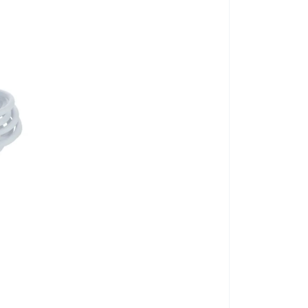
eket is
egmasszírozhatja azokat a testrészeket is,
a hátat, a nyakat, a deréktájat vagy a combok hátsó
 irányítást biztosít a masszázs során, így nincs
omikus formája
csökkenti a csuklóra és a vállra
at esetén fog értékelni.
UNIZDRAV gél p
tor hajtja
, amely
intenzív, mélyen az