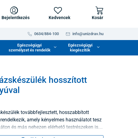
Bejelentkezés
Kedvencek
Kosár
0634/884-100
info@unizdrav.hu
Egészségügyi
Egészségügyi
személyzet és rendelők
kiegészítők
zskészülék hosszított
yúval
észülék továbbfejlesztett, hosszabbított
 rendelkezik, amely kényelmes használatot tesz
háton és más nehezen elérhető testrészeken is.
ses masszázstechnológia segít oldani az