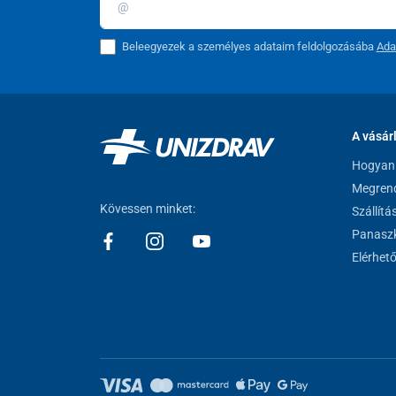
Fej jadeitkővel
– természetes, nyugtató hatás
Beleegyezek a személyes adataim feldolgozásába
Ada
A vásár
Hogyan 
Megrend
Kövessen minket:
Szállítá
Panaszk
Elérhet
Szabad mozgás, vezetékek nélkül