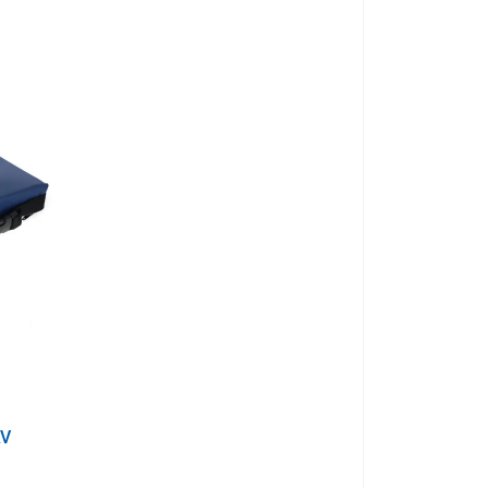
önnyen tisztán tartható. A felső réteg biztosítja a
ló
. Az alsó réteg
csúszásgátló
, és megakadályozza a
ég nagyobb biztonság érdekében
állítható rögzítőpánt
és praktikus méretű.
Könnyen szállítható és
zményekben, otthonokban vagy irodákban is.
AV