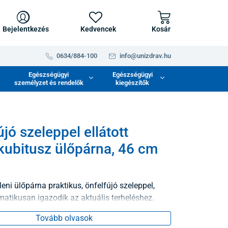
Bejelentkezés
Kedvencek
Kosár
0634/884-100
info@unizdrav.hu
Egészségügyi
Egészségügyi
személyzet és rendelők
kiegészítők
jó szeleppel ellátott
kubitusz ülőpárna, 46 cm
leni ülőpárna praktikus, önfelfújó szeleppel,
atikusan igazodik az aktuális terheléshez.
Tovább olvasok