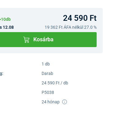
24 590 Ft
>10db
s 12.08
19 362 Ft
ÁFA nélkül 27.0 %
Kosárba
1 db
g:
Darab
24 590 Ft / db
P5038
24 hónap