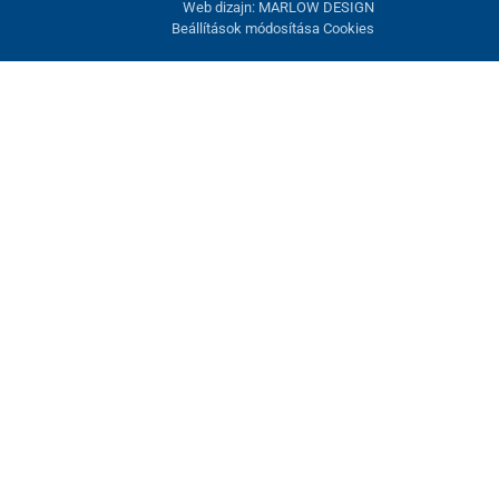
Web dizajn: MARLOW DESIGN
Beállítások módosítása Cookies
atunk fel. Lehetősége van visszautasítani az opcionális cookie-