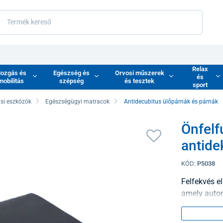
Relax
ozgás és
Egészség és
Orvosi műszerek
és
mobilitás
szépség
és tesztek
sport
si eszközök
Egészségügyi matracok
Antidecubitus ülőpárnák és párnák
Önfelfú
antide
KÓD:
P5038
Felfekvés el
amely autom