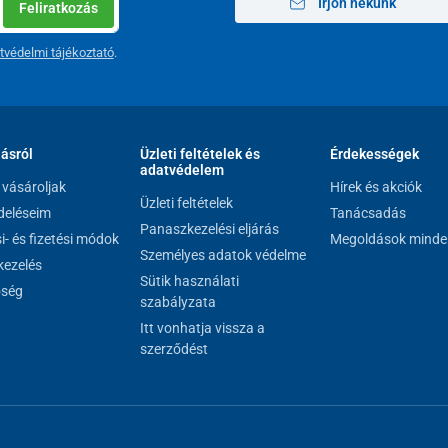
Írjon nekünk
Feliratkozás
ülőpárna fő előnyei:
tvédelmi tájékoztató
.
atra
kész
állapotot biztosít
rheléshez igazítja,
minimalizálva a felfekvések
lásról
Üzleti feltételek és
Érdekességek
adatvédelem
n
vásároljak
Hírek és akciók
súszásgátló réteggel
Üzleti feltételek
eléseim
Tanácsadás
Panaszkezelési eljárás
si- és fizetési módok
Megoldások minde
szállítható
Személyes adatok védelme
ezelés
Sütik használati
őség
szabályzata
Itt vonhatja vissza a
szerződést
6 × 40 × 8 cm
,9 kg
50 kg