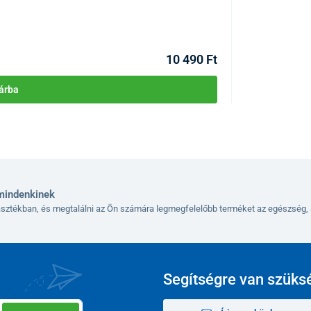
10 490 Ft
árba
mindenkinek
lasztékban, és megtalálni az Ön számára legmegfelelőbb terméket az egészség, 
Segítségre van szüks