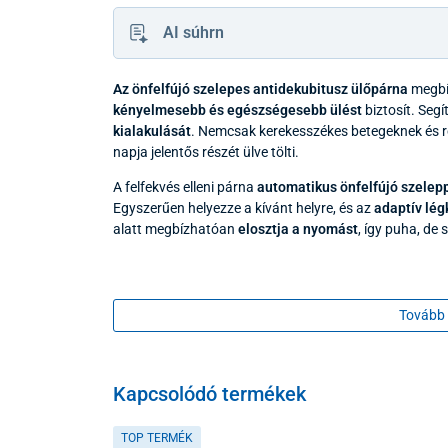
AI súhrn
Az önfelfújó szelepes antidekubitusz ülőpárna
megb
kényelmesebb és egészségesebb ülést
biztosít. Segí
kialakulását
. Nemcsak kerekesszékes betegeknek és r
napja jelentős részét ülve tölti.
A felfekvés elleni párna
automatikus önfelfújó szelep
Egyszerűen helyezze a kívánt helyre, és az
adaptív lég
alatt megbízhatóan
elosztja a nyomást
, így puha, de s
Tovább 
Kapcsolódó termékek
TOP TERMÉK