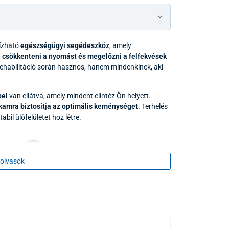
ízható
egészségügyi segédeszköz
, amely
t
csökkenteni a nyomást és megelőzni a felfekvések
ehabilitáció során hasznos, hanem mindenkinek, aki
pel
van ellátva, amely mindent elintéz Ön helyett.
kamra biztosítja az optimális keménységet
. Terhelés
tabil ülőfelületet hoz létre.
olvasok