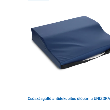
A párna része
egy levehető, két rétegű huzat
, amely k
megfelelő légáramlást –
légáteresztő és nedvességál
párna nem kívánt elmozdulását használat közben. M
is rendelkezésre áll.
Az önfelfújó szelepes antidekubitusz
ülőpárna könnyű 
tárolható. Használható egészségügyi és ápolási inté
Csúszásgátló antidekubitus ülőpárna UNIZDR