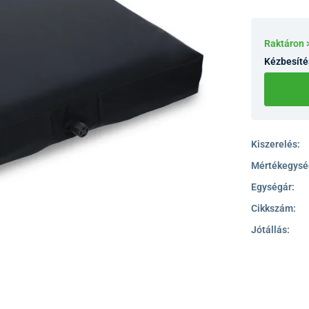
Raktáron 
Kézbesíté
Kiszerelés:
Mértékegysé
Egységár:
Cikkszám:
Jótállás: