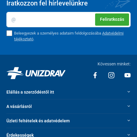
Iratkozzon fel hírlevelünkre
a 4 mm-es gélréteg stabilizálja a beteg testhőmérsékletét
és megakadályozza a túlzott izzadást
Feliratkozás
heveder műanyag pánttal a kerekesszékhez/székhez való
rögzítéshez
Beleegyezek a személyes adataim feldolgozásába
Adatvédelmi
tájékoztató
.
Paraméterek
Méretek (SzéxMéxMa)
46 x 40,5 x 10/5 cm
Kövessen minket:
Terhelhetőség
120 kg
3
3
Habréteg sűrűsége
28 kg/m
+ 27 kg/m
± 5
Elállás a szerződéstől itt
Súly
1250 g
A vásárlásról
Üzleti feltételek és adatvédelem
Érdekességek