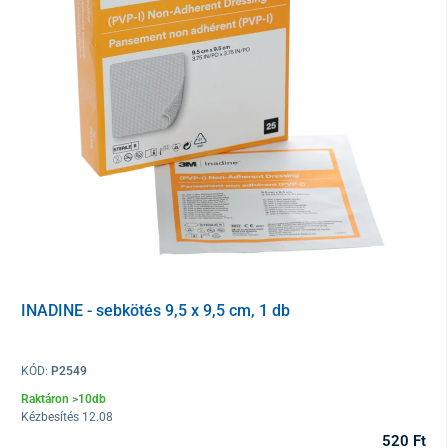
Belső rétege
4 mm vastag folyékony gélt tartalmaz
, amely
segít
megelőzni a felfekvések kialakulását
. A gél egyenletesen
eloszlatja a beteg súlyát ülés közben,
javítja a vérkeringést és a
szövetek oxigénellátottságát
. Ezenkívül akár
1,5 °C-kal is
csökkenti a beteg testhőmérsékletét
, ezáltal
megakadályozza
az izzadást
és a bőr túlzott nedvességét, ami a felfekvések
kialakulásának egyik kockázati tényezője.
A felfekvések ellen védő párna második része e
gy légáteresztő
memóriahab
, amely viszkoelasztikus tulajdonsággal rendelkezik,
csökkenti a nyomást és enyhíti a feszültséget
. Tökéletesen
alkalmazkodik a test vonalaihoz, a súlyhoz és a beteg
testhőmérsékletéhez, ennek eredményeként
nagyobb kényelmet
biztosít.
INADINE - sebkötés 9,5 x 9,5 cm, 1 db
KÓD:
P2549
Raktáron >10db
Kézbesítés 12.08
520 Ft