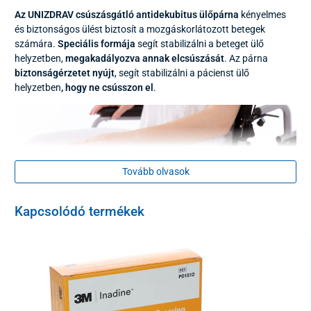
Az UNIZDRAV csúszásgátló antidekubitus ülőpárna
kényelmes
és biztonságos ülést biztosít a mozgáskorlátozott betegek
számára.
Speciális formája
segít stabilizálni a beteget ülő
helyzetben,
megakadályozva annak elcsúszását
. Az párna
biztonságérzetet nyújt
, segít stabilizálni a pácienst ülő
helyzetben
, hogy ne csússzon el
.
Tovább olvasok
Kapcsolódó termékek
Az antidekubitális párna két alapvető anyagréteget kombinál.