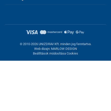
© 2010-2026 UNIZDRAV Kft. minden jog fenntartva.
Web dizajn: MARLOW DESIGN
Beállítások módosítása Cookies
Sütik beállítása
Ezek az oldalak cookie-kat használnak. Egyesek szükségesek az
oldal megfelelő működéséhez, másokat csak az Ön
hozzájárulásával használhatunk fel. Lehetősége van
visszautasítani az opcionális cookie-kat.
Elutasítani.