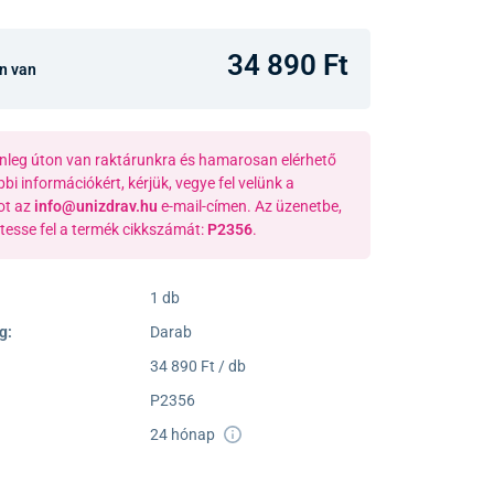
34 890 Ft
on van
lenleg úton van raktárunkra és hamarosan elérhető
bbi információkért, kérjük, vegye fel velünk a
ot az
info@unizdrav.hu
e-mail-címen. Az üzenetbe,
ntesse fel a termék cikkszámát:
P2356
.
1 db
g:
Darab
34 890 Ft / db
P2356
24 hónap