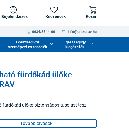
Bejelentkezés
Kedvencek
Kosár
0634/884-100
info@unizdrav.hu
Egészségügyi
Egészségügyi
személyzet és rendelők
kiegészítők
ható fürdőkád ülőke
RAV
ó fürdőkád ülőke biztonságos tusolást tesz
Tovább olvasok