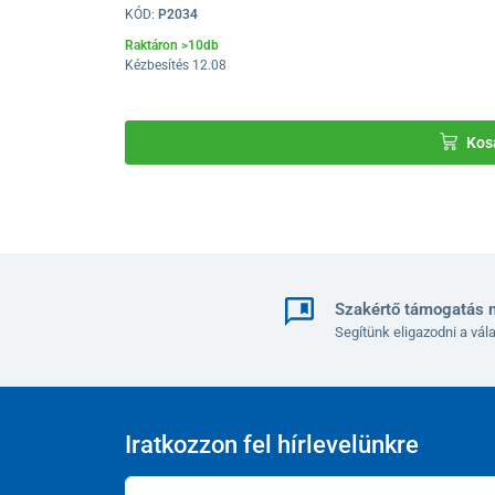
KÓD:
P2034
Raktáron >10db
Kézbesítés 12.08
Kos
Szakértő támogatás 
Segítünk eligazodni a vá
Anyag:
Iratkozzon fel hírlevelünkre
acélkeret