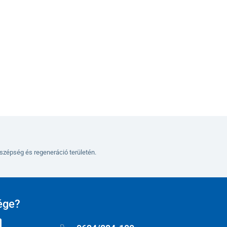
Kosárba
szépség és regeneráció területén.
ége?