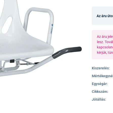
Az áru út
Az áru je
lesz. Tová
kapcsolat
kérjük, tü
Kiszerelés:
Mértékegysé
Egységár:
Cikkszám:
Jótállás: