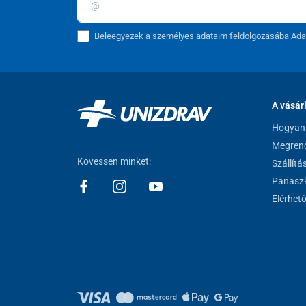
Szín:
fehér
Beleegyezek a személyes adataim feldolgozásába
Ada
Technikai paraméterek:
Súly
A vásár
Teherbírás
Hogyan 
Megrend
Ülés (szélesség x mélység)
Kövessen minket:
Szállítá
Teljes külső méretek (szélesség x mélység)
Panaszk
Elérhet
A kádba behelyezett rész teljes szélessége
Háttámla magassága
Karfa közötti szélesség