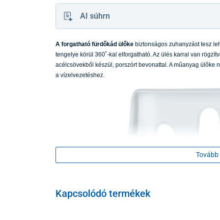
AI súhrn
A forgatható fürdőkád ülőke
biztonságos zuhanyzást tesz le
tengelye körül 360˚-kal elforgatható. Az ülés karral van rögzít
acélcsövekből készül, porszórt bevonattal. A műanyag ülőke n
a vízelvezetéshez.
Tovább 
Kapcsolódó termékek