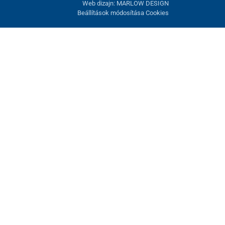
Web dizajn: MARLOW DESIGN
Beállítások módosítása Cookies
atunk fel. Lehetősége van visszautasítani az opcionális cookie-