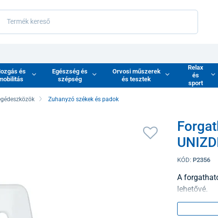
Relax
ozgás és
Egészség és
Orvosi műszerek
és
mobilitás
szépség
és tesztek
sport
egédeszközök
Zuhanyzó székek és padok
Forgat
UNIZD
KÓD:
P2356
A forgathat
lehetővé.