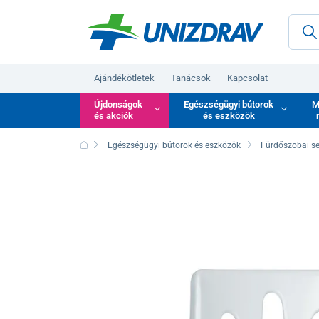
Ajándékötletek
Tanácsok
Kapcsolat
Újdonságok
Egészségügyi bútorok
M
és akciók
és eszközök
Egészségügyi bútorok és eszközök
Fürdőszobai s