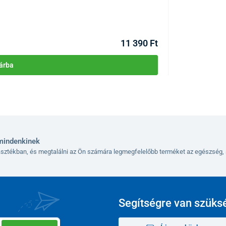
KÓD:
P2808
Raktáron >10db
Kézbesítés 12.08
11 390 Ft
árba
mindenkinek
lasztékban, és megtalálni az Ön számára legmegfelelőbb terméket az egészség, 
Segítségre van szüks