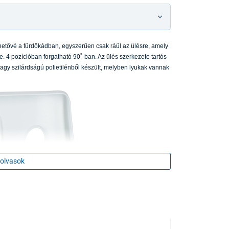
hetővé a fürdőkádban, egyszerűen csak ráül az ülésre, amely
ve. 4 pozícióban forgatható 90˚-ban. Az ülés szerkezete tartós
agy szilárdságú polietilénből készült, melyben lyukak vannak
olvasok