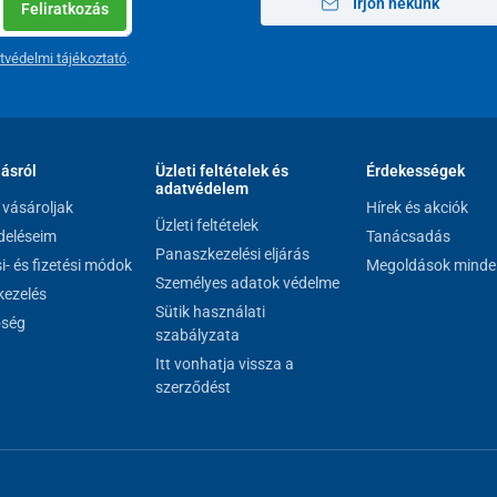
Írjon nekünk
Feliratkozás
tvédelmi tájékoztató
.
4,4 kg
lásról
Üzleti feltételek és
Érdekességek
adatvédelem
110 kg
vásároljak
Hírek és akciók
Üzleti feltételek
eléseim
Tanácsadás
42 x 35 cm
Panaszkezelési eljárás
si- és fizetési módok
Megoldások minde
Személyes adatok védelme
75 x 50 cm
ezelés
Sütik használati
őség
51-56 cm
szabályzata
Itt vonhatja vissza a
32 cm
szerződést
52 cm