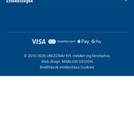
Érdekességek
© 2010-2026 UNIZDRAV Kft. minden jog fenntartva.
Web dizajn: MARLOW DESIGN
Beállítások módosítása Cookies
Sütik beállítása
Ezek az oldalak cookie-kat használnak. Egyesek szükségesek az
oldal megfelelő működéséhez, másokat csak az Ön
hozzájárulásával használhatunk fel. Lehetősége van
visszautasítani az opcionális cookie-kat.
Elutasítani.