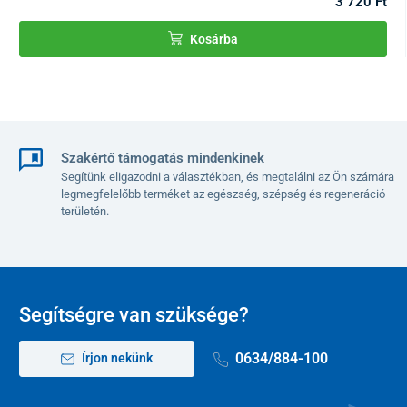
3 720 Ft
biztosítanak a kezek számára, ami még nagyobb komfortot nyújt
alvás közben.
Kosárba
A párna
háttámaszként
is használható, ilyenkor
segíti a helyes
testtartást, és csökkenti a deréktájra nehezedő nyomást.
Szakértő támogatás mindenkinek
Segítünk eligazodni a választékban, és megtalálni az Ön számára
legmegfelelőbb terméket az egészség, szépség és regeneráció
területén.
Segítségre van szüksége?
0634/884-100
Írjon nekünk
Sokoldalú és könnyen hordozható
Akár az
ágyban vagy a kanapén pihensz, az irodában dolgozol
,