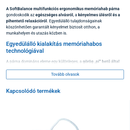
A SoftBalance multifunkciós ergonomikus memóriahab párna
gondoskodik az
egészséges alvásról
, a
kényelmes ülésről és a
pihentető relaxációról
. Egyedülálló tulajdonságainak
köszönhetően garantált kényelmet biztosít otthon, a
munkahelyen és utazás közben is.
Egyedülálló kialakítás memóriahabos
technológiával
A párna domináns eleme egy különleges, a
görög „pí” betű által
inspirált forma
, amely
természetes tartást biztosít
a testnek
különböző helyzetekben és testhelyzetekben.
Tovább olvasok
A test súlyának egyenletes eloszlásáról a
kiváló minőségű
memóriahab
mag gondoskodik, amely reagál a hőre és a
Kapcsolódó termékek
nyomásra. Rendszeresen
eloszlatja a testsúlyt
, ezáltal enyhíti a
feszültséget. Helyzetváltoztatás után automatikusan visszanyeri
eredeti alakját, így a párna hosszú távú használat során is
megőrzi tulajdonságait.