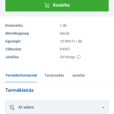
Kosárba
Kiszerelés:
1 db
Mértékegység:
Darab
Egységár:
10 990 Ft / db
Cikkszám:
P4567
Jótállás:
24 hónap
Termékinformációk
Tanácsadás
Javallat
Termékleírás
AI súhrn