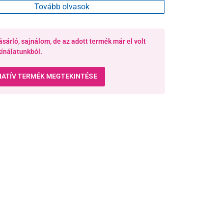
Tovább olvasok
ásárló, sajnálom, de az adott termék már el volt
kínálatunkból.
NATÍV TERMÉK MEGTEKINTÉSE