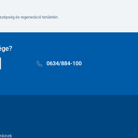
szépség és regeneráció területén.
ége?
0634/884-100
nkinek