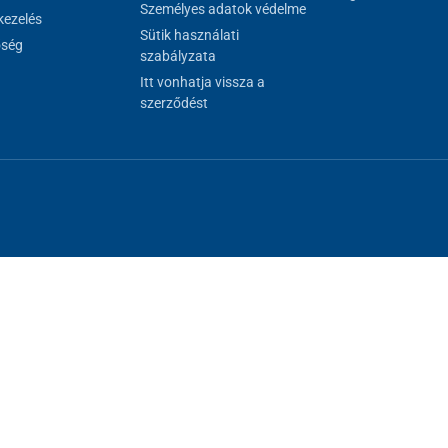
Személyes adatok védelme
ezelés
Sütik használati
őség
szabályzata
Itt vonhatja vissza a
szerződést
al megfelelő működéséhez, másokat csak az Ön hozzájárulásával használh