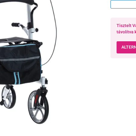
Tisztelt V
távolítva 
ALTER