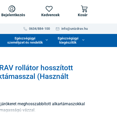
Bejelentkezés
Kedvencek
Kosár
0634/884-100
info@unizdrav.hu
Egészségügyi
Egészségügyi
személyzet és rendelők
kiegészítők
AV rollátor hosszított
támasszal (Használt
járókeret meghosszabbított alkartámaszokkal
ó magasságú vázzal.