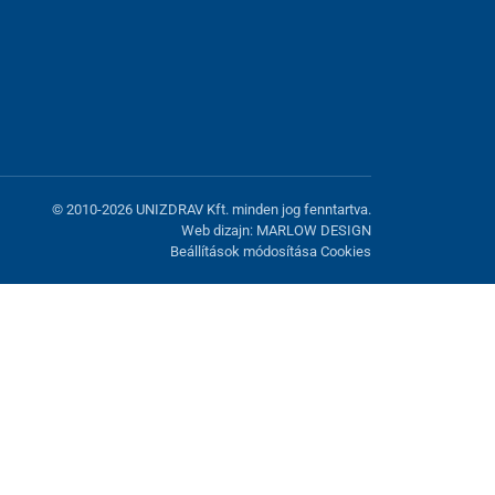
© 2010-2026 UNIZDRAV Kft. minden jog fenntartva.
Web dizajn: MARLOW DESIGN
Beállítások módosítása Cookies
atunk fel. Lehetősége van visszautasítani az opcionális cookie-