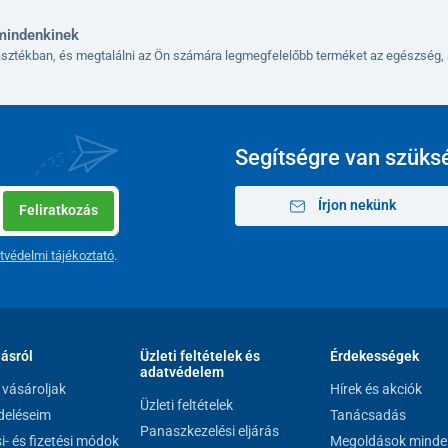
mindenkinek
lasztékban, és megtalálni az Ön számára legmegfelelőbb terméket az egészség, 
Segítségre van szüks
Írjon nekünk
Feliratkozás
tvédelmi tájékoztató
.
tban
állítható magasság
, a
textil ülőke
, a puha,
tegrált fékekkel
ellátott fogantyúk, amelyek
n kívül
háttámla
és mellette további rövid
lásról
Üzleti feltételek és
Érdekességek
y mankótartó
, valamint a
bevásárlótáska
, amely
adatvédelem
isebb bevásárlás számára.
vásároljak
Hírek és akciók
Üzleti feltételek
eléseim
Tanácsadás
Panaszkezelési eljárás
si- és fizetési módok
Megoldások minde