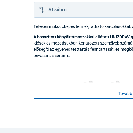
AI súhrn
Teljesen működőképes termék, látható karcolásokkal. A
A hosszított könyöktámaszokkal ellátott UNIZDRAV gu
idősek és mozgásukban korlátozott személyek számár
elősegíti az egyenes testtartás fenntartását, és
megkö
bevásárlás során is.
Tovább 