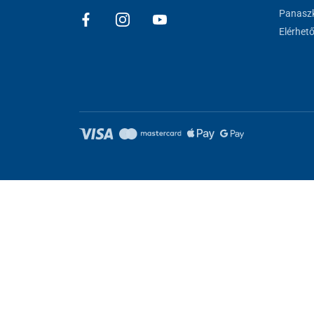
Panaszk
Elérhet
Sütik beállítása
Ezek az oldalak cookie-kat használnak. Egyesek szükségesek az old
kat.
Elutasítani.
Feltétlenül szükséges