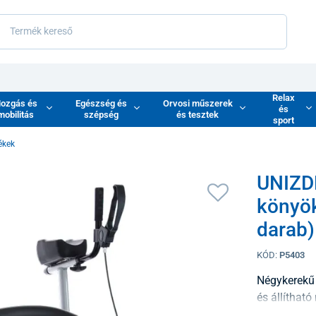
Relax
ozgás és
Egészség és
Orvosi műszerek
és
mobilitás
szépség
és tesztek
sport
ékek
UNIZDR
könyök
darab)
KÓD:
P5403
Négykerekű 
és állíthat