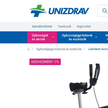
Ajándékötletek
Tanácsok
Kapcsolat
Újdonságok
Egészségügyi bútorok
M
és akciók
és eszközök
Egészségügyi bútorok és eszközök
Leértékelt term
KEDVEZMÉNY -7%