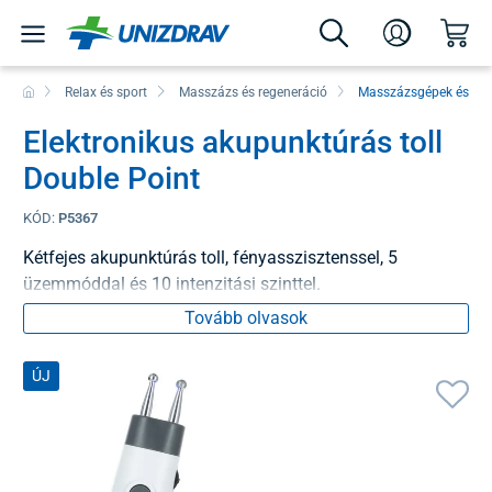
Relax és sport
Masszázs és regeneráció
Masszázsgépek és es
Elektronikus akupunktúrás toll
Double Point
KÓD:
P5367
Kétfejes akupunktúrás toll, fényasszisztenssel, 5
üzemmóddal és 10 intenzitási szinttel.
Tovább olvasok
ÚJ