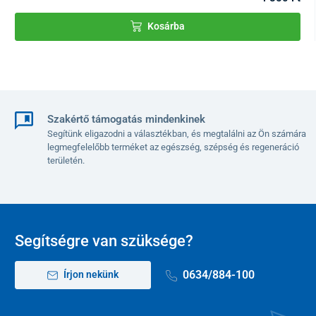
fény a bőrfelszínen hat
, hozzájárulva annak megnyugtatásához.
Kosárba
A pulzáló technológia, a kettős fej és a fényalapú navigáció
kombinációja egyszerű,
intuitív használatot
biztosít, amelyhez
nincs szükség speciális ismeretekre, tűkre vagy kiegészítő
tartozékokra.
Szakértő támogatás mindenkinek
Segítünk eligazodni a választékban, és megtalálni az Ön számára
legmegfelelőbb terméket az egészség, szépség és regeneráció
területén.
Segítségre van szüksége?
0634/884-100
Írjon nekünk