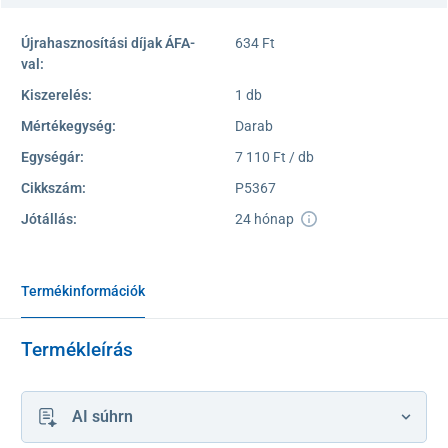
Újrahasznosítási díjak ÁFA-
634 Ft
val:
Kiszerelés:
1 db
Mértékegység:
Darab
Egységár:
7 110 Ft / db
Cikkszám:
P5367
Jótállás:
24 hónap
Termékinformációk
Termékleírás
AI súhrn