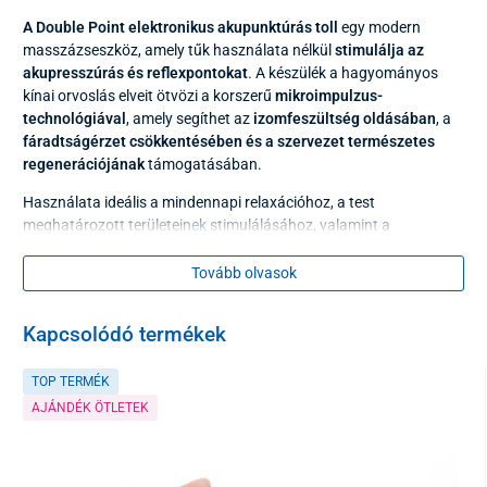
A Double Point elektronikus akupunktúrás toll
egy modern
masszázseszköz, amely tűk használata nélkül
stimulálja az
akupresszúrás és reflexpontokat
. A készülék a hagyományos
kínai orvoslás elveit ötvözi a korszerű
mikroimpulzus-
technológiával
, amely segíthet az
izomfeszültség oldásában
, a
fáradtságérzet csökkentésében és a szervezet természetes
regenerációjának
támogatásában.
Használata ideális a mindennapi relaxációhoz, a test
meghatározott területeinek stimulálásához, valamint a
bőrápolási rutin kiegészítéseként is. Kézbe illő méretének, jól
áttekinthető kijelzőjének és intuitív kezelhetőségének
Tovább olvasok
köszönhetően
bárhol és bármikor kényelmesen használható
–
otthon, munkahelyen vagy utazás közben.
Kapcsolódó termékek
TOP TERMÉK
AJÁNDÉK ÖTLETEK