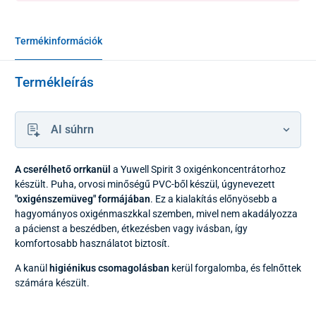
Termékinformációk
Termékleírás
AI súhrn
A cserélhető orrkanül
a Yuwell Spirit 3 oxigénkoncentrátorhoz
készült. Puha, orvosi minőségű PVC-ből készül, úgynevezett
"oxigénszemüveg" formájában
. Ez a kialakítás előnyösebb a
hagyományos oxigénmaszkkal szemben, mivel nem akadályozza
a pácienst a beszédben, étkezésben vagy ivásban, így
komfortosabb használatot biztosít.
A kanül
higiénikus csomagolásban
kerül forgalomba, és felnőttek
számára készült.
A Yuwell Spirit 3 oxigénkoncentrátorral kapcsolatos információk