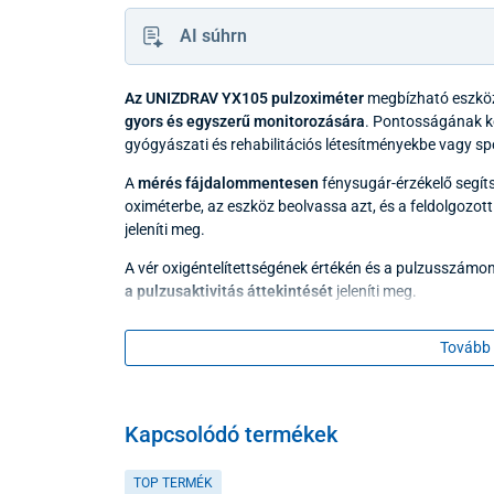
AI súhrn
Az UNIZDRAV YX105 pulzoximéter
megbízható eszk
gyors és egyszerű monitorozására
. Pontosságának k
gyógyászati és rehabilitációs létesítményekbe vagy sp
A
mérés fájdalommentesen
fénysugár-érzékelő segíts
oximéterbe, az eszköz beolvassa azt, és a feldolgozo
jeleníti meg.
A vér oxigéntelítettségének értékén és a pulzusszámon k
a pulzusaktivitás áttekintését
jeleníti meg.
Tovább 
Kapcsolódó termékek
TOP TERMÉK