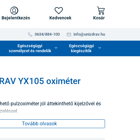
Bejelentkezés
Kedvencek
Kosár
0634/884-100
info@unizdrav.hu
Egészségügyi
Egészségügyi
személyzet és rendelők
kiegészítők
RAV YX105 oximéter
thető pulzoximéter jól áttekinthető kijelzővel és
zeléssel.
Tovább olvasok