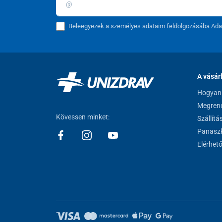
Beleegyezek a személyes adataim feldolgozásába
Ada
A vásár
Hogyan 
Megrend
Kövessen minket:
Szállítá
Panaszk
Elérhet