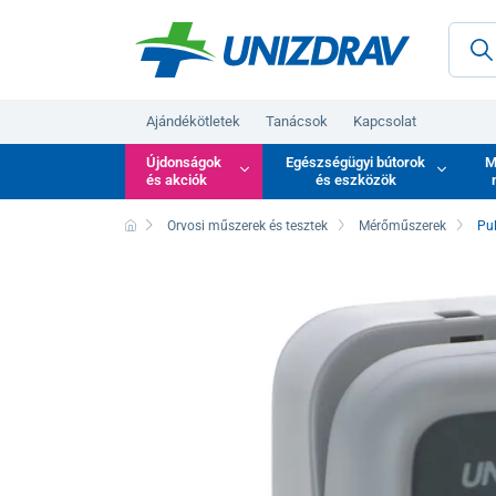
Ajándékötletek
Tanácsok
Kapcsolat
Újdonságok
Egészségügyi bútorok
M
és akciók
és eszközök
Orvosi műszerek és tesztek
Mérőműszerek
Pu