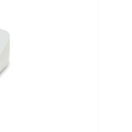
nitorozása
az alapvető életfunkció – a légzés –
ériás vér hemoglobinjának hány százaléka telített
k percenkénti számát méri, és segít észlelni a
Panasonic Evol
gek
, krónikus obstruktív
tüdőbetegségben