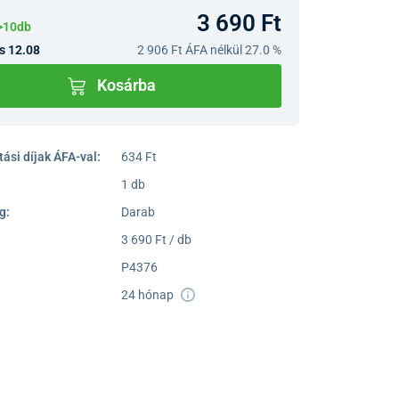
3 690 Ft
>10db
s 12.08
2 906 Ft
ÁFA nélkül 27.0 %
Kosárba
ási díjak ÁFA-val:
634 Ft
1 db
g:
Darab
3 690 Ft / db
P4376
24 hónap