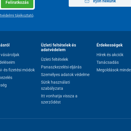
Írjon nekünk
Feliratkozás
tvédelmi tájékoztató
.
lásról
Üzleti feltételek és
Érdekességek
adatvédelem
vásároljak
Hírek és akciók
Üzleti feltételek
eléseim
Tanácsadás
Panaszkezelési eljárás
si- és fizetési módok
Megoldások minde
Személyes adatok védelme
ezelés
Sütik használati
őség
szabályzata
Itt vonhatja vissza a
szerződést