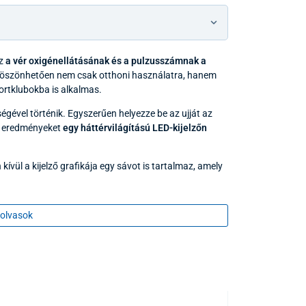
öz
a vér oxigénellátásának és a pulzusszámnak a
öszönhetően nem csak otthoni használatra, hanem
ortklubokba is alkalmas.
égével történik. Egyszerűen helyezze be az ujját az
tt eredményeket
egy háttérvilágítású LED-kijelzőn
ívül a kijelző grafikája egy sávot is tartalmaz, amely
olvasok