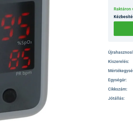
Raktáron 
Kézbesíté
Újrahasznosít
Kiszerelés:
Mértékegysé
Egységár:
Cikkszám:
Jótállás: