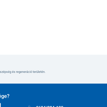
Kosárba
szépség és regeneráció területén.
ége?