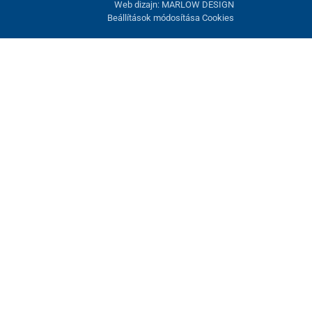
Web dizajn: MARLOW DESIGN
Beállítások módosítása Cookies
atunk fel. Lehetősége van visszautasítani az opcionális cookie-