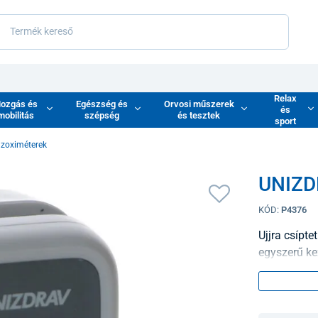
Relax
ozgás és
Egészség és
Orvosi műszerek
és
mobilitás
szépség
és tesztek
sport
lzoximéterek
UNIZD
KÓD:
P4376
Ujjra csípte
egyszerű ke