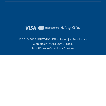
© 2010-2026 UNIZDRAV Kft. minden jog fenntartva.
Web dizajn: MARLOW DESIGN
Beállítások módosítása Cookies
Sütik beállítása
Ezek az oldalak cookie-kat használnak. Egyesek szükségesek az
oldal megfelelő működéséhez, másokat csak az Ön
hozzájárulásával használhatunk fel. Lehetősége van
visszautasítani az opcionális cookie-kat.
Elutasítani.
Feltétlenül szükséges