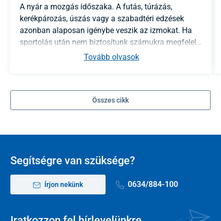
A nyár a mozgás időszaka. A futás, túrázás,
kerékpározás, úszás vagy a szabadtéri edzések
azonban alaposan igénybe veszik az izmokat. Ha
sportolás után nem biztosítunk számukra megfelelő
regenerációt, a fáradtság tovább tarthat, és
Tovább olvasok
növekedhet a sérülések kockázata is. Tudja meg, mi
segíthet valóban a fáradt izmoknak, hogyan
támogathatja a regenerációjukat, és miért
Összes cikk
ugyanolyan fontos a pihenés, mint maga az edzés.
Segítségre van szüksége?
0634/884-100
Írjon nekünk
Iratkozzon fel hírlevelünkre