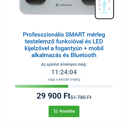
Professzionális SMART mérleg
testelemző funkcióval és LED
kijelzővel a fogantyún + mobil
alkalmazás és Bluetooth
Az ajánlat érvényes még:
11:24:04
vagy a készlet erejéig
29 900 Ft
51 780 Ft
Kosárba