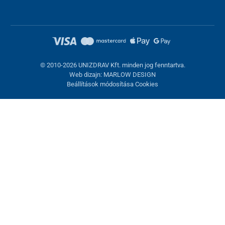
© 2010-2026 UNIZDRAV Kft. minden jog fenntartva.
Web dizajn: MARLOW DESIGN
Beállítások módosítása Cookies
Sütik beállítása
Ezek az oldalak cookie-kat használnak. Egyesek szükségesek az
oldal megfelelő működéséhez, másokat csak az Ön
hozzájárulásával használhatunk fel. Lehetősége van
visszautasítani az opcionális cookie-kat.
Elutasítani.
Feltétlenül szükséges
Teljesítmény