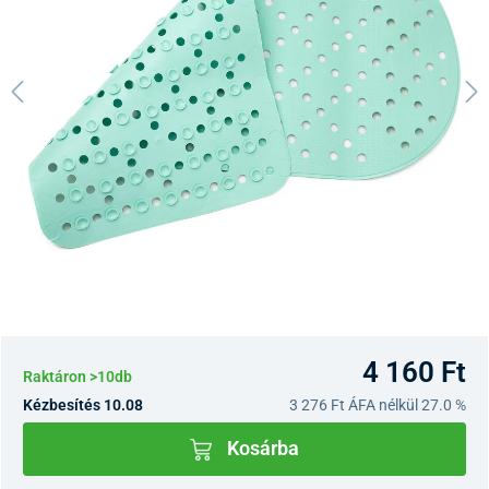
4 160 Ft
Raktáron >10db
Kézbesítés 10.08
3 276 Ft
ÁFA nélkül 27.0 %
Kosárba