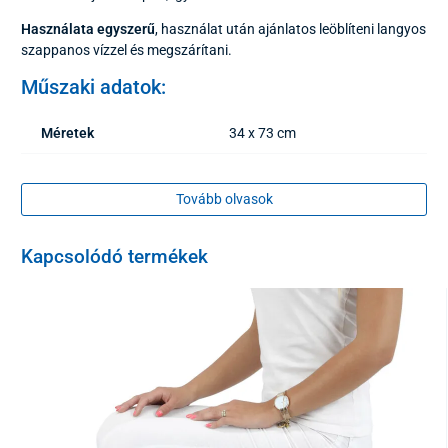
Használata egyszerű
, használat után ajánlatos leöblíteni langyos
szappanos vízzel és megszárítani.
Műszaki adatok:
Méretek
34 x 73 cm
Anyaga
PVC
Tovább olvasok
A terméket az aktuális elérhető színváltozat alapján küldjük.
Kapcsolódó termékek