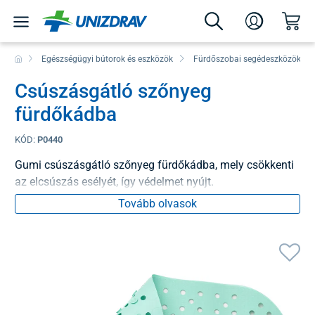
Egészségügyi bútorok és eszközök
Fürdőszobai segédeszközök
Csúszásgátló szőnyeg
fürdőkádba
KÓD:
P0440
Gumi csúszásgátló szőnyeg fürdőkádba, mely csökkenti
az elcsúszás esélyét, így védelmet nyújt.
Tovább olvasok