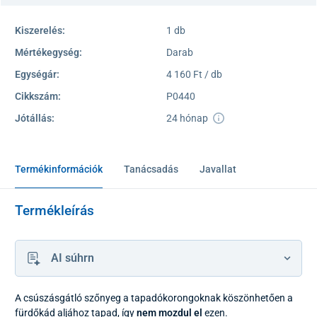
Kiszerelés:
1 db
Mértékegység:
Darab
Egységár:
4 160 Ft / db
Cikkszám:
P0440
Jótállás:
24 hónap
Termékinformációk
Tanácsadás
Javallat
Termékleírás
AI súhrn
A csúszásgátló szőnyeg a tapadókorongoknak köszönhetően a
fürdőkád aljához tapad, így
nem mozdul el
ezen.