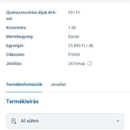
Újrahasznosítási díjak ÁFA-
331 Ft
val:
Kiszerelés:
1 db
Mértékegység:
Darab
Egységár:
53 890 Ft / db
Cikkszám:
P3950
Jótállás:
24 hónap
Termékinformációk
Javallat
Termékleírás
AI súhrn