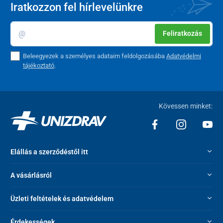
Iratkozzon fel hírlevelünkre
Segíti a belső felismerést
Meditációs állapotot idéz elő
Feliratkozás
A nap bármely szakában alkalmas a kikapcsolódásra
Beleegyezek a személyes adataim feldolgozásába
Adatvédelmi
tájékoztató
.
Kövessen minket:
Elállás a szerződéstől itt
A vásárlásról
Alvásprogram
Üzleti feltételek és adatvédelem
Theta hullámokat bocsát ki 7,83 Hz frekvencián
Kreatív és intuitív gondolkodásra késztet
Érdekességek