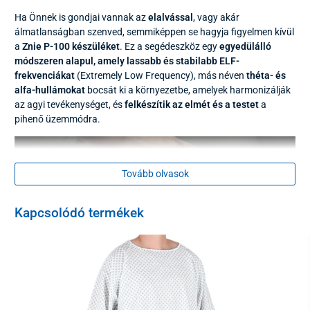
Ha Önnek is gondjai vannak az
elalvással
, vagy akár
álmatlanságban szenved, semmiképpen se hagyja figyelmen kívül
a
Znie P-100 készüléket
. Ez a segédeszköz egy
egyedülálló
módszeren alapul, amely lassabb és stabilabb ELF-
frekvenciákat
(Extremely Low Frequency), más néven
théta- és
alfa-hullámokat
bocsát ki a környezetbe, amelyek harmonizálják
az agyi tevékenységet, és
felkészítik az elmét és a testet
a
pihenő üzemmódra.
Tovább olvasok
Kapcsolódó termékek