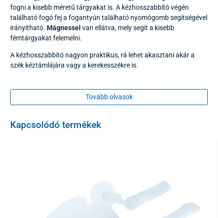
fogni a kisebb méretű tárgyakat is. A kézhosszabbító végén
található fogó fej a fogantyún található nyomógomb segítségével
irányítható.
Mágnessel
van ellátva, mely segít a kisebb
fémtárgyakat felemelni.
A kézhosszabbító nagyon praktikus, rá lehet akasztani akár a
szék kéztámlájára vagy a kerekesszékre is.
A fogantyú műanyagból készült, többi része pedig eloxált
alumíniumból.
Tovább olvasok
A termék minőségi tanúsítvánnyal rendelkezik.
Kapcsolódó termékek
Műszaki adatok:
Teljes hossz
76 cm
Hossza a fogantyúig
67 cm
Terhelhetőség
2 kg