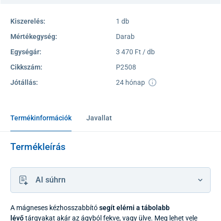
Kiszerelés:
1 db
Mértékegység:
Darab
Egységár:
3 470 Ft / db
Cikkszám:
P2508
Jótállás:
24 hónap
Termékinformációk
Javallat
Termékleírás
AI súhrn
A mágneses kézhosszabbító
segít elérni a tábolabb
lévő
tárgyakat akár az ágyból fekve, vagy ülve. Meg lehet vele