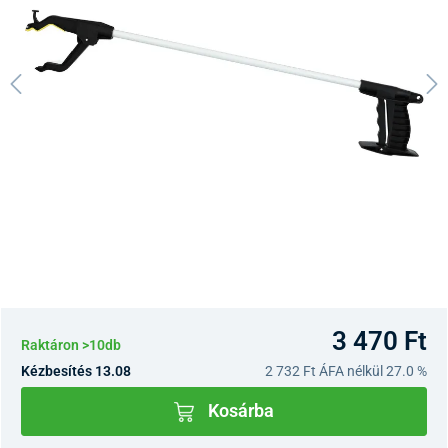
3 470 Ft
Raktáron >10db
Kézbesítés 13.08
2 732 Ft
ÁFA nélkül 27.0 %
Kosárba