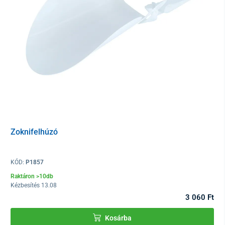
Zoknifelhúzó
KÓD:
P1857
Raktáron >10db
Kézbesítés 13.08
3 060 Ft
Kosárba