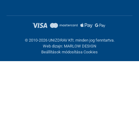
© 2010-2026 UNIZDRAV Kft. minden jog fenntartva.
Web dizajn: MARLOW DESIGN
Beállítások módosítása Cookies
Sütik beállítása
Ezek az oldalak cookie-kat használnak. Egyesek szükségesek az
oldal megfelelő működéséhez, másokat csak az Ön
hozzájárulásával használhatunk fel. Lehetősége van
visszautasítani az opcionális cookie-kat.
Elutasítani.
Feltétlenül szükséges
Teljesítmény