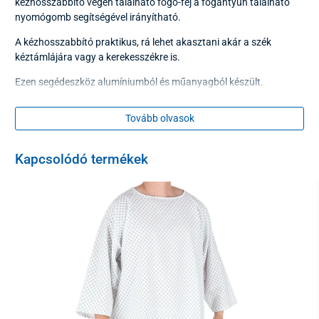
kézhosszabbító végén található fogó-fej a fogantyún található
nyomógomb segítségével irányítható.
A kézhosszabbító praktikus, rá lehet akasztani akár a szék
kéztámlájára vagy a kerekesszékre is.
Ezen segédeszköz alumíniumból és műanyagból készült.
A termék
minőségi tanúsítvánnyal
rendelkezik.
Tovább olvasok
Műszaki adatok:
Kapcsolódó termékek
Teljes hossz
86 cm
Hossza a fogantyúig
74 cm
Terhelhetőség
2 kg
Színe
: az
aktuális készlet alapján.