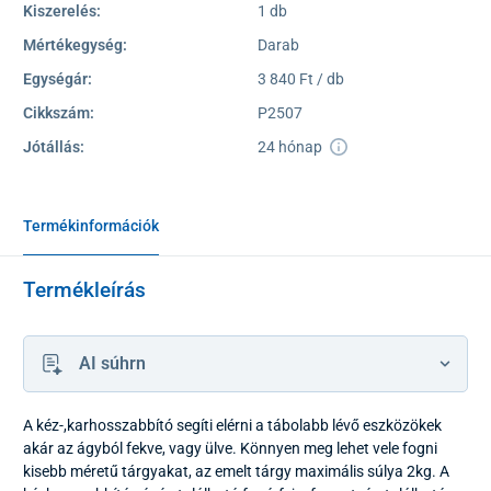
Kiszerelés:
1 db
Mértékegység:
Darab
Egységár:
3 840 Ft / db
Cikkszám:
P2507
Jótállás:
24 hónap
Termékinformációk
Termékleírás
AI súhrn
A kéz-,karhosszabbító segíti elérni a tábolabb lévő eszközökek
akár az ágyból fekve, vagy ülve. Könnyen meg lehet vele fogni
kisebb méretű tárgyakat, az emelt tárgy maximális súlya 2kg. A