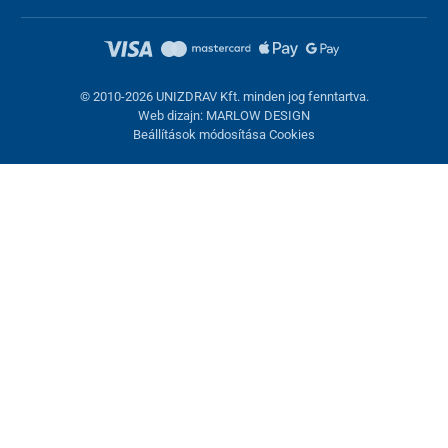
© 2010-2026 UNIZDRAV Kft. minden jog fenntartva.
Web dizajn: MARLOW DESIGN
Beállítások módosítása Cookies
Sütik beállítása
Ezek az oldalak cookie-kat használnak. Egyesek szükségesek az
oldal megfelelő működéséhez, másokat csak az Ön
hozzájárulásával használhatunk fel. Lehetősége van
visszautasítani az opcionális cookie-kat.
Elutasítani.
Feltétlenül szükséges
Teljesítmény