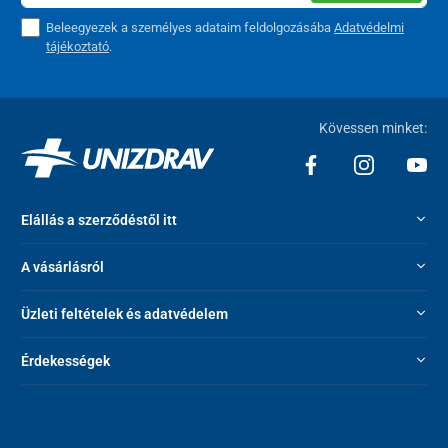
Beleegyezek a személyes adataim feldolgozásába
Adatvédelmi
tájékoztató
.
Kövessen minket:
Elállás a szerződéstől itt
A vásárlásról
Üzleti feltételek és adatvédelem
Érdekességek