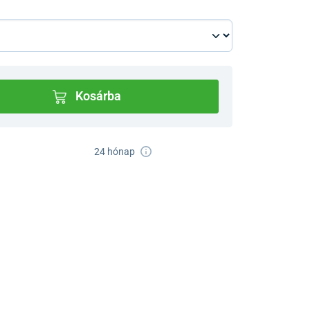
Kosárba
24 hónap