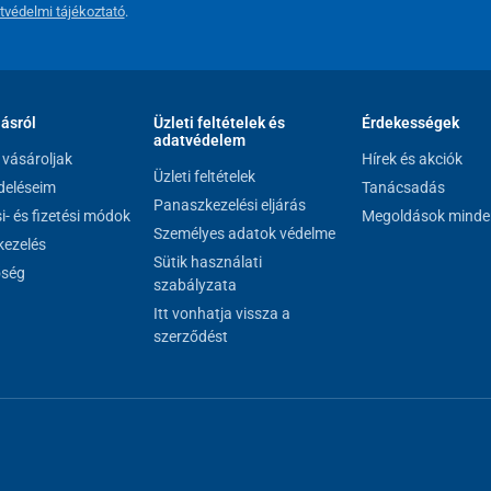
tvédelmi tájékoztató
.
lásról
Üzleti feltételek és
Érdekességek
adatvédelem
vásároljak
Hírek és akciók
Üzleti feltételek
eléseim
Tanácsadás
Panaszkezelési eljárás
si- és fizetési módok
Megoldások minde
Személyes adatok védelme
ezelés
Sütik használati
őség
szabályzata
Itt vonhatja vissza a
szerződést