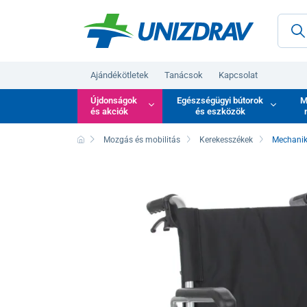
Ajándékötletek
Tanácsok
Kapcsolat
Újdonságok
Egészségügyi bútorok
M
és akciók
és eszközök
Mozgás és mobilitás
Kerekesszékek
Mechanik