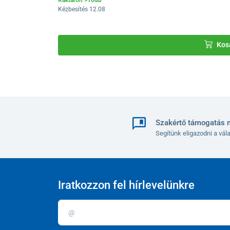
Kézbesítés 12.08
Teljes hosszúság lábtartóval
Teljes hosszúság lábtartó nélkül
Kos
Teljes magasság
Ülésmélység
Ülésmagasság a földtől
Háttámla magassága
Szakértő támogatás 
Segítünk eligazodni a vá
Első kerekek mérete
Hátsó kerekek átmérője
Súly
Iratkozzon fel hírlevelünkre
Terhelhetőség