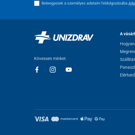
Beleegyezek a személyes adataim feldolgozásába
Ada
A vásár
Hogyan 
Megrend
Kövessen minket:
Szállítá
Panaszk
Elérhet