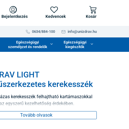
Bejelentkezés
Kedvencek
Kosár
0634/884-100
info@unizdrav.hu
Egészségügyi
Egészségügyi
személyzet és rendelők
kiegészítők
RAV LIGHT
szerkezetes kerekesszék
vázas kerekesszék felhajtható kartámaszokkal
 az egyszerű kezelhetőség érdekében.
Tovább olvasok