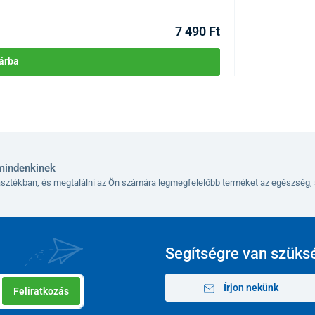
Kézbesítés 12.08
109 cm
7 490 Ft
85 cm
árba
94 cm
42 cm
47 cm
41 cm
mindenkinek
lasztékban, és megtalálni az Ön számára legmegfelelőbb terméket az egészség, 
20 x 3 cm
60 cm
13,8 kg
Segítségre van szüks
120 kg
Írjon nekünk
Feliratkozás