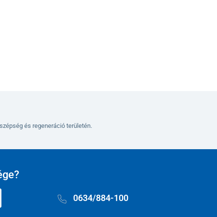
Kosárba
szépség és regeneráció területén.
ége?
0634/884-100