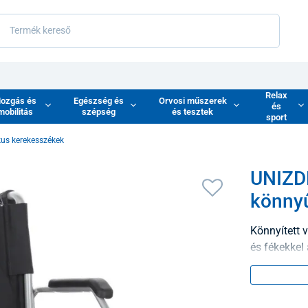
Relax
ozgás és
Egészség és
Orvosi műszerek
és
mobilitás
szépség
és tesztek
sport
us kerekesszékek
UNIZD
könnyű
Könnyített 
és fékekkel