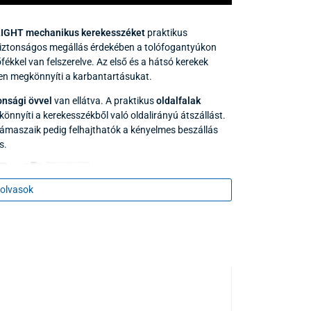
IGHT mechanikus kerekesszéket
praktikus
 biztonságos megállás érdekében a tolófogantyúkon
fékkel van felszerelve. Az első és a hátsó kerekek
sen megkönnyíti a karbantartásukat.
onsági övvel
van ellátva. A praktikus
oldalfalak
önnyíti a kerekesszékből való oldalirányú átszállást.
támaszaik pedig felhajthatók a kényelmes beszállás
s.
olvasok