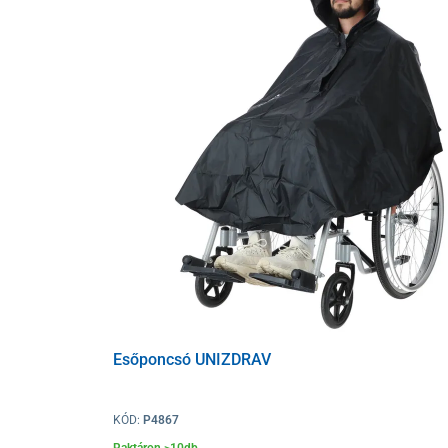
A hátsó kerekek
gyorskioldó rendszerrel
rendelkeznek
levehetők a vázról. A kerekesszék rendkívül könnyű,
mi
mechanizmusnak köszönhetően könnyedén szállítható
46 és 48 cm-es ülőfelület-szélességű kerekesszékek köz
Technikai paraméterek
Esőponcsó UNIZDRAV
Kerekesszék teljes szélessége
KÓD:
P4867
Belső ülésszélesség
Raktáron >10db