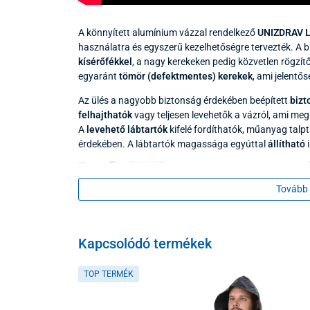
A könnyített alumínium vázzal rendelkező
UNIZDRAV L
használatra és egyszerű kezelhetőségre tervezték. A
kísérőfékkel
, a nagy kerekeken pedig közvetlen rögzítő
egyaránt
tömör (defektmentes) kerekek
, ami jelentő
Az ülés a nagyobb biztonság érdekében beépített
bizt
felhajthatók
vagy teljesen levehetők a vázról, ami megk
A
levehető lábtartók
kifelé fordíthatók, műanyag talp
érdekében. A lábtartók magassága egyúttal
állítható
i
Tovább 
Kapcsolódó termékek
TOP TERMÉK