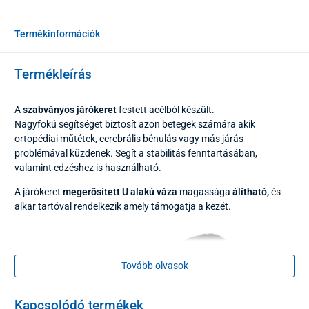
Termékinformációk
Termékleírás
A
szabványos járókeret
festett acélból készült.
Nagyfokú segítséget biztosít azon betegek számára akik
ortopédiai műtétek, cerebrális bénulás vagy más járás
problémával küzdenek. Segít a stabilitás fenntartásában,
valamint edzéshez is használható.
A járókeret
megerősített U alakú váza
magassága
álítható,
és
alkar tartóval rendelkezik amely támogatja a kezét.
Tovább olvasok
Kapcsolódó termékek