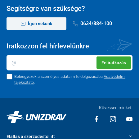
Teljes hosszúság
70 cm
Segítségre van szüksége?
Terhelhetőség
130 kg
0634/884-100
Írjon nekünk
Tömeg
11,5 kg
Fogantyúk közötti távolság
15 cm
Iratkozzon fel hírlevelünkre
Kerekek átmérője
100 mm
Feliratkozás
Beleegyezek a személyes adataim feldolgozásába
Adatvédelmi
tájékoztató
.
Kövessen minket:
Elállás a szerződéstől itt