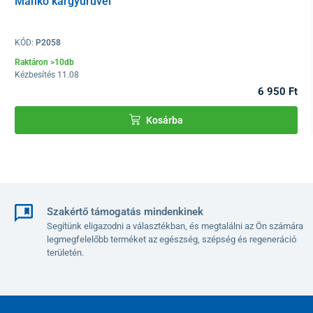
Mankó kargyűrűvel
KÓD:
P2058
Raktáron >10db
Kézbesítés 11.08
6 950 Ft
Kosárba
Négy forgó görgő
van a járókereten, a két hátsó fékelhető.
Az aktuális elérhető színváltozat alapján küldjük.
Szakértő támogatás mindenkinek
Segítünk eligazodni a választékban, és megtalálni az Ön számára
Technikai adatok:
legmegfelelőbb terméket az egészség, szépség és regeneráció
területén.
Teljes magasság
90 cm - 136 cm
Teljes szélesség
62 cm