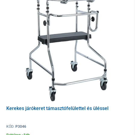
Kerekes járókeret támasztófelülettel és üléssel
A tetején egy
eltávolítható csúszásgátló tálca
található. A
KÓD:
P3046
rollátor része egy
nagy kosár
, amely biztonságos tárolásra,