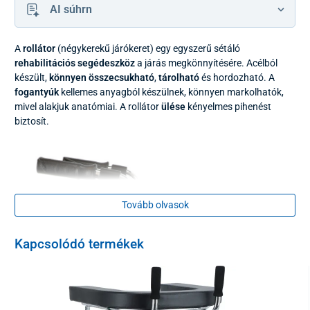
AI súhrn
A
rollátor
(négykerekű járókeret)
egy egyszerű sétáló
rehabilitációs segédeszköz
a járás megkönnyítésére. Acélból
készült,
könnyen összecsukható
,
tárolható
és hordozható. A
fogantyúk
kellemes anyagból készülnek, könnyen markolhatók,
mivel alakjuk anatómiai. A rollátor
ülése
kényelmes pihenést
biztosít.
Tovább olvasok
Kapcsolódó termékek