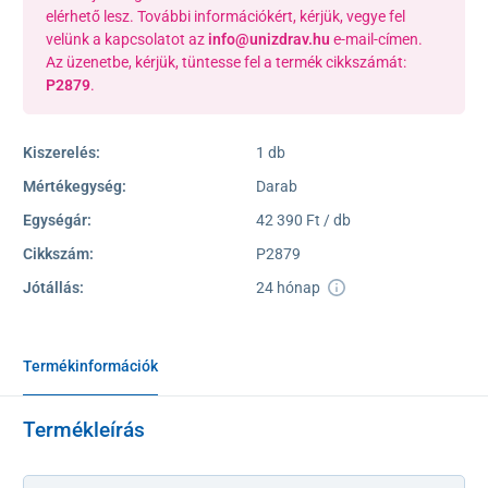
elérhető lesz. További információkért, kérjük, vegye fel
velünk a kapcsolatot az
info@unizdrav.hu
e-mail-címen.
Az üzenetbe, kérjük, tüntesse fel a termék cikkszámát:
P2879
.
Kiszerelés:
1 db
Mértékegység:
Darab
Egységár:
42 390 Ft / db
Cikkszám:
P2879
Jótállás:
24 hónap
Termékinformációk
Termékleírás