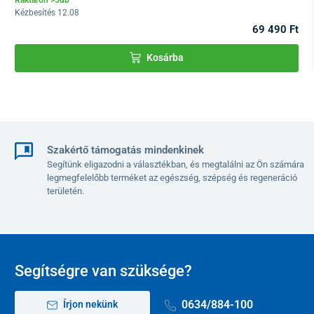
Raktáron >5db
személyes dolgok hordozására, vagy élelmiszer vásárlására
Kézbesítés 12.08
szolgál.
69 490 Ft
Kosárba
Szakértő támogatás mindenkinek
Segítünk eligazodni a választékban, és megtalálni az Ön számára
legmegfelelőbb terméket az egészség, szépség és regeneráció
területén.
Segítségre van szüksége?
0634/884-100
Írjon nekünk