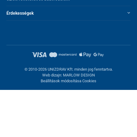
Tömeg
10 kg
Érdekességek
Teljes szélesség
58 cm
Teljes mélység
76 cm
Ülés magasság
61 cm
Ülés szélesség
38,5 cm x 16 cm
Kerekek átmérője
20 cm
© 2010-2026 UNIZDRAV Kft. minden jog fenntartva.
Web dizajn: MARLOW DESIGN
Terhelhetőség
110 kg
Beállítások módosítása Cookies
Sütik beállítása
Ezek az oldalak cookie-kat használnak. Egyesek szükségesek az
oldal megfelelő működéséhez, másokat csak az Ön
hozzájárulásával használhatunk fel. Lehetősége van