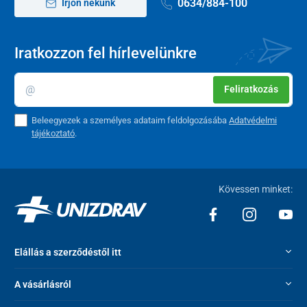
Ülésmagasság a talajtól
0634/884-100
54 cm
Írjon nekünk
Ülésméret
56 x 20 cm
Iratkozzon fel hírlevelünkre
Teherbírás
100 kg
Súly
12 kg
Feliratkozás
Beleegyezek a személyes adataim feldolgozásába
Adatvédelmi
tájékoztató
.
Kövessen minket:
Elállás a szerződéstől itt
A vásárlásról