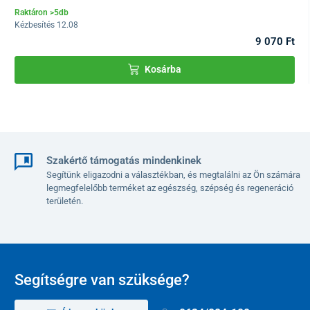
Raktáron >5db
Stabil támaszt nyújt a járás során
Kézbesítés 12.08
Párnázott alkar-támaszok, magasságuk állítható
9 070 Ft
Forgatható kerekek fékkel a biztonságos mozgásért
Levehető ülés rövid pihenőhöz
Kosárba
Infúziótartó rögzítő (az infúziós állvány nincs a
csomagban)
Masszív acélvázas konstrukció krómozott felülettel
Műszaki adatok
Szakértő támogatás mindenkinek
Segítünk eligazodni a választékban, és megtalálni az Ön számára
Teljes szélesség
70 cm
legmegfelelőbb terméket az egészség, szépség és regeneráció
területén.
Teljes mélység
69 cm
Alkar-támasz magasságának
102 – 126
beállítása
cm
Segítségre van szüksége?
Alkar-támaszok közötti szélesség
35 cm