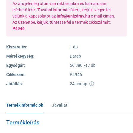
Az áru jelenleg úton van raktárunkra és hamarosan
elérhető lesz. További információkért, kérjük, vegye fel
velünk a kapcsolatot az
info@unizdrav.hu
e-mail-címen.
Az üzenetbe, kérjük, tüntesse fel a termék cikkszámát:
P4946
.
Kiszerelés:
1 db
Mértékegység:
Darab
Egységár:
56 380 Ft / db
Cikkszám:
P4946
Jótállás:
24 hónap
Termékinformációk
Javallat
Termékleírás