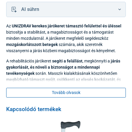
AI súhrn
Az
UNIZDRAV kerekes járókeret támasztó felülettel és üléssel
biztosítja a stabilitást, a magabiztosságot és a támogatást
minden mozdulatnál. A járókeret megfelelő segédeszköz
mozgáskorlátozott betegek
számára, akik szeretnék
visszanyerni a járás közbeni magabiztosságot és kényelmet.
A rehabilitációs járókeret
segíti a felállást
, megkönnyíti a
járás
gyakorlását, és növeli a biztonságot a mindennapi
tevékenységek
során. Masszív kialakításának köszönhetően
megbízható támaszt nyújt
,
csökkenti az elesés kockázatát
, és
támogatja a
visszatérést az aktív élethez
.
Tovább olvasok
A mobil járókeret modellje
párnázott alkar-támaszokkal
rendelkezik, amelyek
magassága
fokozatmentesen
állítható
, így
kényelmes és ergonomikus használatot biztosít. Praktikus
Kapcsolódó termékek
kiegészítő a
infúziótartó rögzítő
, valamint az levehető ülés, amely
rövid pihenőre
is alkalmas. A járókeret könnyű
manőverezhetőségét és biztonságos helyben való megállását