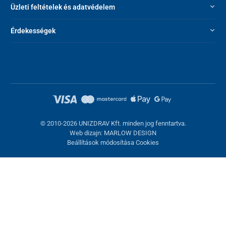
Üzleti feltételek és adatvédelem
Érdekességek
© 2010-2026 UNIZDRAV Kft. minden jog fenntartva.
Web dizajn: MARLOW DESIGN
Beállítások módosítása Cookies
Sütik beállítása
Ezek az oldalak cookie-kat használnak. Egyesek szükségesek az
oldal megfelelő működéséhez, másokat csak az Ön
hozzájárulásával használhatunk fel. Lehetősége van