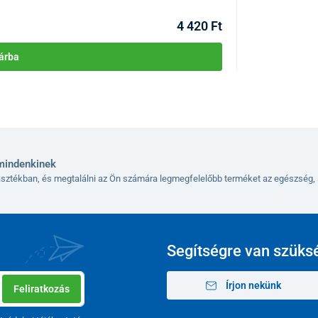
Kézbesítés 11.08
4 420 Ft
árba
mindenkinek
lasztékban, és megtalálni az Ön számára legmegfelelőbb terméket az egészség, 
Segítségre van szüks
Írjon nekünk
Feliratkozás