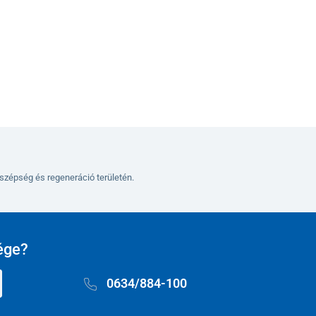
Kosárba
szépség és regeneráció területén.
ége?
0634/884-100