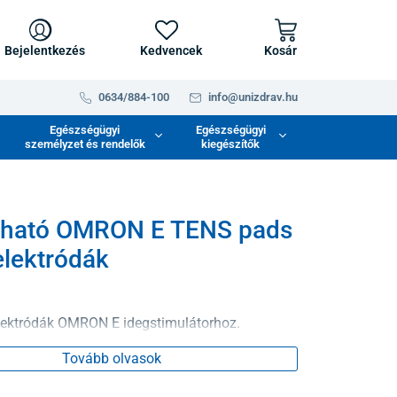
Bejelentkezés
Kedvencek
Kosár
0634/884-100
info@unizdrav.hu
Egészségügyi
Egészségügyi
személyzet és rendelők
kiegészítők
ható OMRON E TENS pads
lektródák
lektródák OMRON E idegstimulátorhoz.
Tovább olvasok