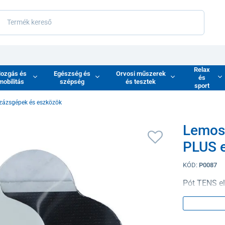
Relax
ozgás és
Egészség és
Orvosi műszerek
és
mobilitás
szépség
és tesztek
sport
zázsgépek és eszközök
Lemos
PLUS e
KÓD:
P0087
Pót TENS e