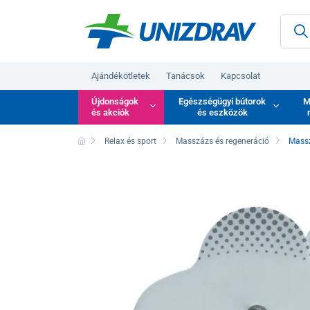
Ajándékötletek
Tanácsok
Kapcsolat
Újdonságok
Egészségügyi bútorok
M
és akciók
és eszközök
Relax és sport
Masszázs és regeneráció
Mass