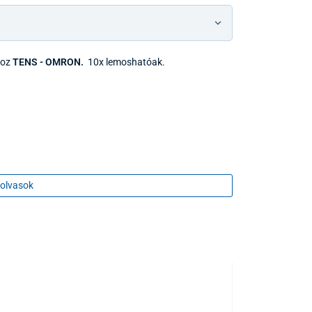
hoz
TENS - OMRON.
10x lemoshatóak.
olvasok