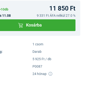
11 850 Ft
>10db
s 11.08
9 331 Ft
ÁFA nélkül 27.0 %
Kosárba
1 csom
g:
Darab
5 925 Ft / db
P0087
24 hónap