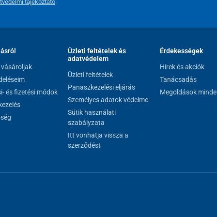
tvédelmi tájékoztató
.
lásról
Üzleti feltételek és
Érdekességek
adatvédelem
vásároljak
Hírek és akciók
Üzleti feltételek
eléseim
Tanácsadás
Panaszkezelési eljárás
si- és fizetési módok
Megoldások minde
Személyes adatok védelme
ezelés
Sütik használati
őség
szabályzata
Itt vonhatja vissza a
szerződést