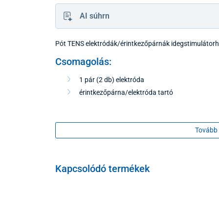
AI súhrn
Pót TENS elektródák/érintkezőpárnák idegstimulátor
Csomagolás:
1 pár (2 db) elektróda
érintkezőpárna/elektróda tartó
Tovább 
Kapcsolódó termékek