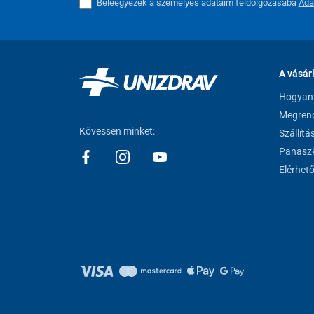
Beleegyezek a személyes adataim feldolgozásába
Ada
A vásár
Hogyan 
Megrend
Kövessen minket:
Szállítá
Panaszk
Elérhet