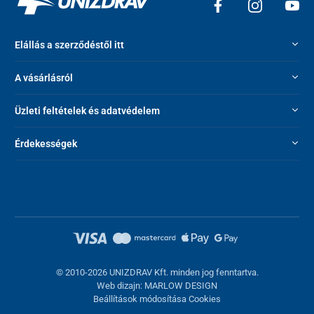
Elállás a szerződéstől itt
A vásárlásról
Üzleti feltételek és adatvédelem
Érdekességek
Az oxigénpalack segít a szervezetnek megbirkózni a nem
megfelelő oxigénellátással kapcsolatos helyzetekkel, mint például:
fáradtság
,
koncentráció hiánya
fizikai stressz
,
megnövekedett ózonszint,
© 2010-2026 UNIZDRAV Kft. minden jog fenntartva.
szmog és szennyezett levegő.
Web dizajn: MARLOW DESIGN
Beállítások módosítása Cookies