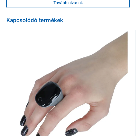
Tovább olvasok
Kapcsolódó termékek
Az oxigén
létfontosságú testünk ereje és vitalitása
szempontjából, mivel közvetlenül
biztosítja a test és az elme
összes funkciójának 90%-át
. Az emberi szervezetnek oxigénnel
kell rendelkeznie ahhoz, hogy az üzemanyagot (az étrendünkben