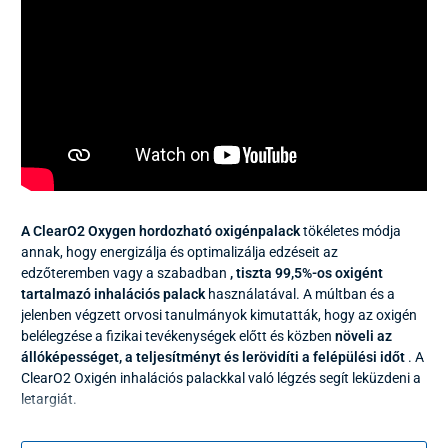
A ClearO2 Oxygen hordozható oxigénpalack
tökéletes módja
annak, hogy energizálja és optimalizálja edzéseit az
edzőteremben vagy a szabadban
, tiszta 99,5%-os oxigént
tartalmazó inhalációs palack
használatával. A múltban és a
jelenben végzett orvosi tanulmányok kimutatták, hogy az oxigén
belélegzése a fizikai tevékenységek előtt és közben
növeli az
állóképességet, a teljesítményt és lerövidíti a felépülési időt
. A
ClearO2 Oxigén inhalációs palackkal való légzés segít leküzdeni a
letargiát.