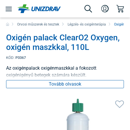
Orvosi műszerek és tesztek
Légzés- és oxigénterápia
Oxigénkon
Oxigén palack ClearO2 Oxygen,
oxigén maszkkal, 110L
KÓD:
P3367
Az oxigénpalack oxigénmaszkkal a fokozott
oxigénigényű betegek számára készült.
Tovább olvasok