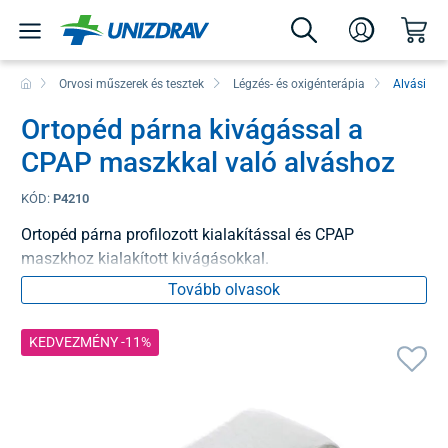
Orvosi műszerek és tesztek
Légzés- és oxigénterápia
Alvási ap
Ortopéd párna kivágással a
CPAP maszkkal való alváshoz
KÓD:
P4210
Ortopéd párna profilozott kialakítással és CPAP
maszkhoz kialakított kivágásokkal.
Tovább olvasok
KEDVEZMÉNY -11%