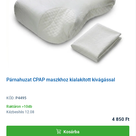
Előnyök:
A párna speciális kivágásai
lehetővé teszik
a maszk
kényelmes
viselését.
A párnához jó minőségű puha anyagból készült cipzáras
párnahuzat tartozik, kiváló légáteresztő képességgel.
Összetétek:
Párnahuzat: 90% pamut, 10% poliészter
Töltet: termoelasztikus hab
Párnahuzat CPAP maszkhoz kialakított kivágással
Mérete
: 50x30x10 cm
KÓD:
P4495
Raktáron >10db
Kézbesítés 12.08
4 850 Ft
Kosárba