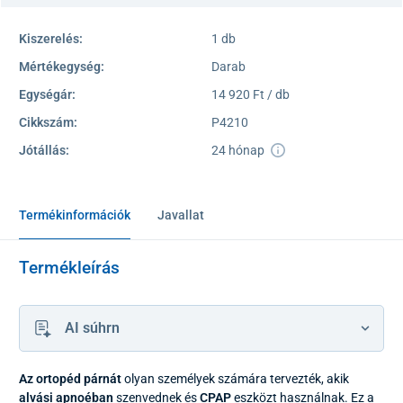
Kiszerelés:
1 db
Mértékegység:
Darab
Egységár:
14 920 Ft / db
Cikkszám:
P4210
Jótállás:
24 hónap
Termékinformációk
Javallat
Termékleírás
AI súhrn
Az ortopéd párnát
olyan személyek számára tervezték, akik
alvási apnoéban
szenvednek és
CPAP
eszközt használnak. Ez a