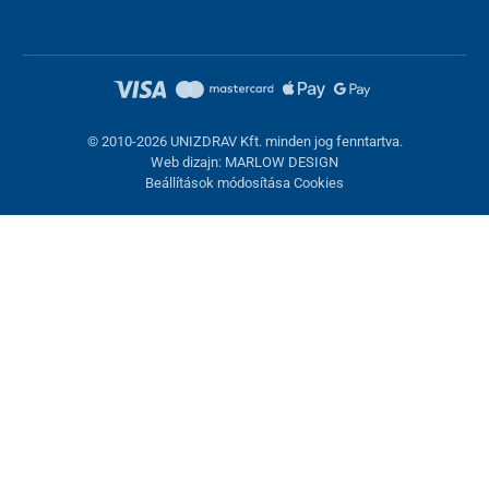
© 2010-2026 UNIZDRAV Kft. minden jog fenntartva.
Web dizajn: MARLOW DESIGN
Beállítások módosítása Cookies
Sütik beállítása
Ezek az oldalak cookie-kat használnak. Egyesek szükségesek az
oldal megfelelő működéséhez, másokat csak az Ön
hozzájárulásával használhatunk fel. Lehetősége van
visszautasítani az opcionális cookie-kat.
Elutasítani.
Feltétlenül szükséges
Teljesítmény