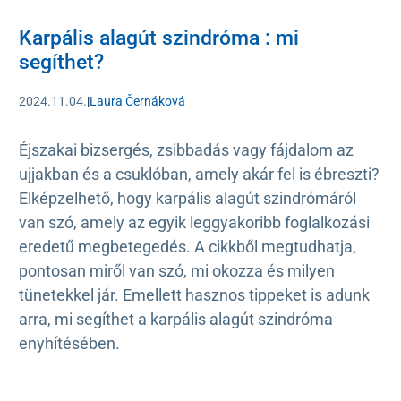
Karpális alagút szindróma : mi
segíthet?
2024.11.04.
|
Laura Černáková
Éjszakai bizsergés, zsibbadás vagy fájdalom az
ujjakban és a csuklóban, amely akár fel is ébreszti?
Elképzelhető, hogy karpális alagút szindrómáról
van szó, amely az egyik leggyakoribb foglalkozási
eredetű megbetegedés. A cikkből megtudhatja,
pontosan miről van szó, mi okozza és milyen
tünetekkel jár. Emellett hasznos tippeket is adunk
arra, mi segíthet a karpális alagút szindróma
enyhítésében.