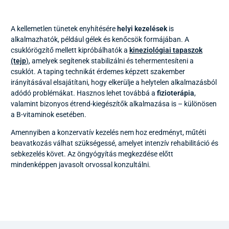
A kellemetlen tünetek enyhítésére
helyi kezelések
is
alkalmazhatók, például gélek és kenőcsök formájában. A
csuklórögzítő mellett kipróbálhatók a
kineziológiai tapaszok
(tejp
)
, amelyek segítenek stabilizálni és tehermentesíteni a
csuklót. A taping technikát érdemes képzett szakember
irányításával elsajátítani, hogy elkerülje a helytelen alkalmazásból
adódó problémákat. Hasznos lehet továbbá a
fizioterápia
,
valamint bizonyos étrend-kiegészítők alkalmazása is – különösen
a B-vitaminok esetében.
Amennyiben a konzervatív kezelés nem hoz eredményt, műtéti
beavatkozás válhat szükségessé, amelyet intenzív rehabilitáció és
sebkezelés követ. Az öngyógyítás megkezdése előtt
mindenképpen javasolt orvossal konzultálni.