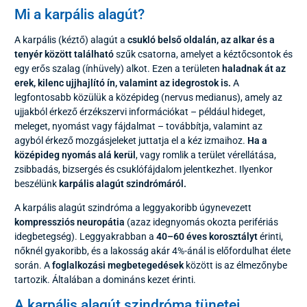
Mi a karpális alagút?
A karpális (kéztő) alagút a
csukló belső oldalán, az alkar és a
tenyér között található
szűk csatorna, amelyet a kéztőcsontok és
egy erős szalag (ínhüvely) alkot. Ezen a területen
haladnak át az
erek, kilenc ujjhajlító ín, valamint az idegrostok is.
A
legfontosabb közülük a középideg (nervus medianus), amely az
ujjakból érkező érzékszervi információkat – például hideget,
meleget, nyomást vagy fájdalmat – továbbítja, valamint az
agyból érkező mozgásjeleket juttatja el a kéz izmaihoz.
Ha a
középideg nyomás alá kerül
, vagy romlik a terület vérellátása,
zsibbadás, bizsergés és csuklófájdalom jelentkezhet. Ilyenkor
beszélünk
karpális alagút szindrómáról.
A karpális alagút szindróma a leggyakoribb úgynevezett
kompressziós neuropátia
(azaz idegnyomás okozta perifériás
idegbetegség). Leggyakrabban a
40–60 éves korosztályt
érinti,
nőknél gyakoribb, és a lakosság akár 4%-ánál is előfordulhat élete
során. A
foglalkozási megbetegedések
között is az élmezőnybe
tartozik. Általában a domináns kezet érinti.
A karpális alagút szindróma tünetei