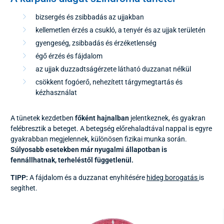
bizsergés és zsibbadás az ujjakban
kellemetlen érzés a csukló, a tenyér és az ujjak területén
gyengeség, zsibbadás és érzéketlenség
égő érzés és fájdalom
az ujjak duzzadtságérzete látható duzzanat nélkül
csökkent fogóerő, nehezített tárgymegtartás és
kézhasználat
A tünetek kezdetben
főként hajnalban
jelentkeznek, és gyakran
felébresztik a beteget. A betegség előrehaladtával nappal is egyre
gyakrabban megjelennek, különösen fizikai munka során.
Súlyosabb esetekben már nyugalmi állapotban is
fennállhatnak, terheléstől függetlenül.
TIPP:
A fájdalom és a duzzanat enyhítésére
hideg borogatás
is
segíthet.