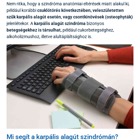
Nem ritka, hogy a szindróma anatómiai eltérések miatt alakul ki,
például korábbi
csuklótörés következtében, veleszületetten
szűk karpális alagút esetén, vagy csontkinövések (osteophyták)
jelenlétekor. A
karpális alagút szindróma
bizonyos
betegségekhez is társulhat,
például cukorbetegséghez,
alkoholizmushoz, illetve alultápláltsághoz is.
Mi segít a karpális alagút szindrómán?