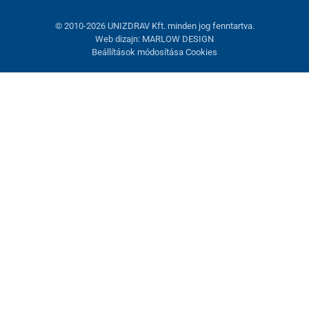
© 2010-2026 UNIZDRAV Kft. minden jog fenntartva.
Web dizajn: MARLOW DESIGN
Beállítások módosítása Cookies
Sütik beállítása
Ezek az oldalak cookie-kat használnak. Egyesek szükségesek az
oldal megfelelő működéséhez, másokat csak az Ön
hozzájárulásával használhatunk fel. Lehetősége van
visszautasítani az opcionális cookie-kat.
Elutasítani.
Feltétlenül szükséges
Teljesítmény
Marketing sütik