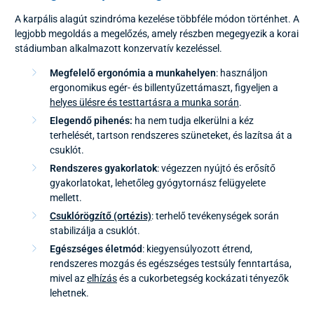
A karpális alagút szindróma kezelése többféle módon történhet. A
legjobb megoldás a megelőzés, amely részben megegyezik a korai
stádiumban alkalmazott konzervatív kezeléssel.
Megfelelő ergonómia a munkahelyen
: használjon
ergonomikus egér- és billentyűzettámaszt, figyeljen a
helyes ülésre és testtartásra a munka során
.
Elegendő pihenés:
ha nem tudja elkerülni a kéz
terhelését, tartson rendszeres szüneteket, és lazítsa át a
csuklót.
Rendszeres gyakorlatok
: végezzen nyújtó és erősítő
gyakorlatokat, lehetőleg gyógytornász felügyelete
mellett.
Csuklórögzítő (ortézis)
: terhelő tevékenységek során
stabilizálja a csuklót.
Egészséges életmód
: kiegyensúlyozott étrend,
rendszeres mozgás és egészséges testsúly fenntartása,
mivel az
elhízás
és a cukorbetegség kockázati tényezők
lehetnek.