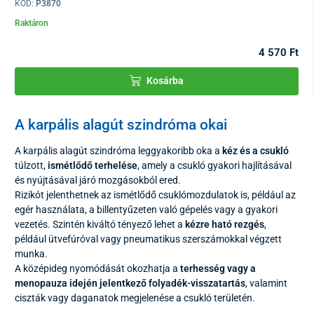
KÓD:
P3870
Raktáron
4 570 Ft
Kosárba
A karpális alagút szindróma okai
A karpális alagút szindróma leggyakoribb oka a
kéz és a csukló
túlzott,
ismétlődő terhelése
, amely a csukló gyakori hajlításával
és nyújtásával járó mozgásokból ered.
Rizikót jelenthetnek az ismétlődő csuklómozdulatok is, például az
egér használata, a billentyűzeten való gépelés vagy a gyakori
vezetés. Szintén kiváltó tényező lehet a
kézre ható rezgés
,
például ütvefúróval vagy pneumatikus szerszámokkal végzett
munka.
A középideg nyomódását okozhatja a
terhesség vagy a
menopauza idején jelentkező folyadék-visszatartás
, valamint
ciszták vagy daganatok megjelenése a csukló területén.