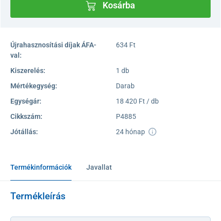
Kosárba
Újrahasznosítási díjak ÁFA-
634 Ft
val:
Kiszerelés:
1 db
Mértékegység:
Darab
Egységár:
18 420 Ft / db
Cikkszám:
P4885
Jótállás:
24 hónap
Termékinformációk
Javallat
Termékleírás