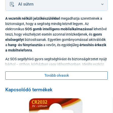
AI súhrn
A vezeték nélküli jelzőkészülékkel
megadhatja szeretteinek a
biztonságot, hogy a segítség mindig kéznél legyen. Az
elektronikus
SOS gomb intelligens mobilalkalmazással
lehetővé
teszi, hogy vészhelyzet esetén azonnal intézkedjenek, és
gyors
elsősegélyt
biztosítsanak. Egyetlen gombnyomással aktiválódik
a
hang- és fényriasztás
a vevőn, és egyidejűleg
értesítés érkezik
a mobiltelefonra
.
Az SOS segélyhívó gyors segítséghívást és biztonságérzetet nyújt
bárhol – otthon, kórházban vagy idősotthonban. Ideális eszköz
időseknek, egészségügyi fogyatékkal élőknek, műtét utáni
betegeknek, várandós nőknek, de mindazoknak is, akik biztosra
Tovább olvasok
akarnak menni, hogy vészhelyzet esetén azonnal segítséget
hívhatnak.
Kapcsolódó termékek
Online és offline használat
Az SOS pager megbízhatóan működik otthon és távolról
egyaránt. Két üzemmód közül választhat: