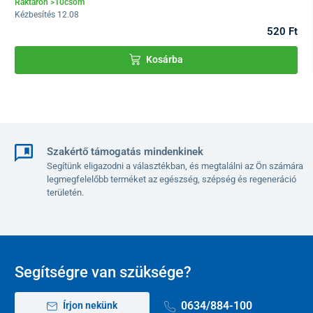
Raktáron >10csom
Kézbesítés 12.08
520 Ft
Kosárba
Szakértő támogatás mindenkinek
Segítünk eligazodni a választékban, és megtalálni az Ön számára
legmegfelelőbb terméket az egészség, szépség és regeneráció
területén.
Intelligens mobilalkalmazás
Az SOS csengőt könnyedén kezelheti a
Tuya Smart vagy a Smart
Segítségre van szüksége?
Life mobilalkalmazással,
amelyek angol nyelven elérhetők
Android és iOS rendszereken. Az alkalmazás segítségével az
alarm beállításai teljesen az Ön igényeihez igazíthatók:
0634/884-100
Írjon nekünk