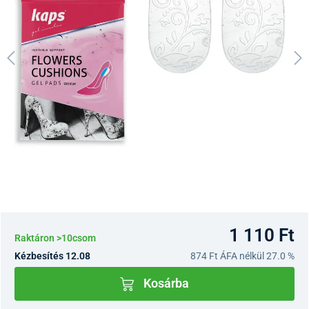
1 110 Ft
Raktáron >10csom
Kézbesítés 12.08
874 Ft
ÁFA nélkül 27.0 %
Kosárba