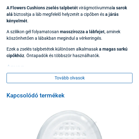
A Flowers Cushions zselés talpbetét
virágmotívummal
a sarok
alá
biztosítja a láb megfelelő helyzetét a cipőben és
a járás
kényelmét
.
A szilikon gél folyamatosan
masszírozza a lábfejet
, aminek
köszönhetően a lábakban megindul a vérkeringés.
Ezek a zselés talpbetétek különösen alkalmasak
a magas sarkú
cipőkhöz
. Öntapadók és többször használhatók.
Anyag
Tovább olvasok
szilikon gél
Csomagolás
Kapcsolódó termékek
2 darab