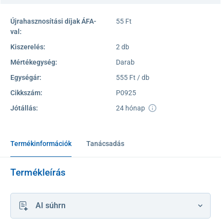
Újrahasznosítási díjak ÁFA-
55 Ft
val:
Kiszerelés:
2 db
Mértékegység:
Darab
Egységár:
555 Ft / db
Cikkszám:
P0925
Jótállás:
24 hónap
Termékinformációk
Tanácsadás
Termékleírás
AI súhrn