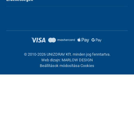
© 2010-2026 UNIZDRAV Kft. minden jog fenntartva.
Web dizajn: MARLOW DESIGN
Beállítások módosítása Cookies
Sütik beállítása
Ezek az oldalak cookie-kat használnak. Egyesek szükségesek az
oldal megfelelő működéséhez, másokat csak az Ön
hozzájárulásával használhatunk fel. Lehetősége van
visszautasítani az opcionális cookie-kat.
Elutasítani.