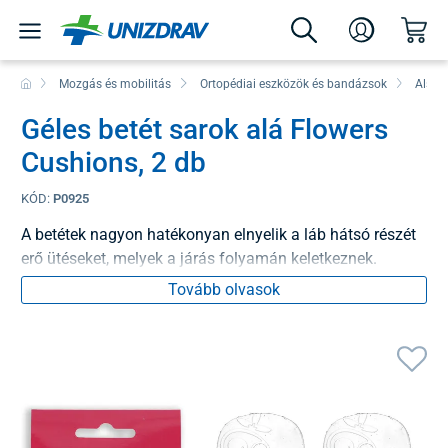
Mozgás és mobilitás
Ortopédiai eszközök és bandázsok
Alsó 
Géles betét sarok alá Flowers
Cushions, 2 db
KÓD:
P0925
A betétek nagyon hatékonyan elnyelik a láb hátsó részét
erő ütéseket, melyek a járás folyamán keletkeznek.
Tovább olvasok