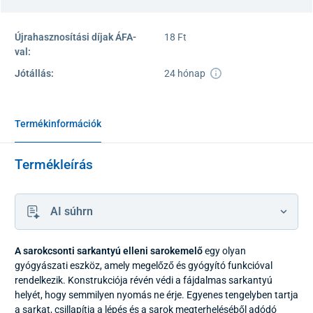
Újrahasznosítási díjak ÁFA-
18 Ft
val:
Jótállás:
24 hónap
Termékinformációk
Termékleírás
AI súhrn
A sarokcsonti sarkantyú elleni sarokemelő
egy olyan
gyógyászati eszköz, amely megelőző és gyógyító funkcióval
rendelkezik. Konstrukciója révén védi a fájdalmas sarkantyú
helyét, hogy semmilyen nyomás ne érje. Egyenes tengelyben tartja
a sarkat, csillapítja a lépés és a sarok megterheléséből adódó