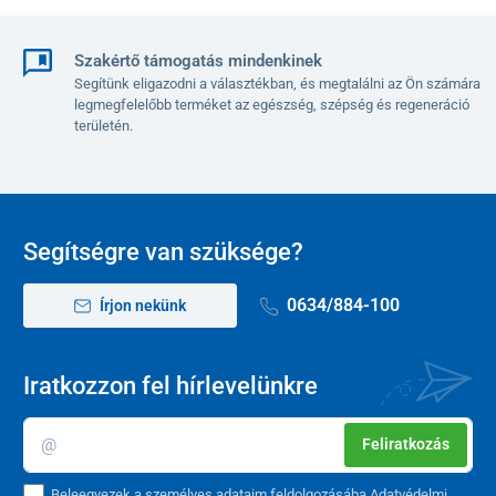
Szakértő támogatás mindenkinek
Segítünk eligazodni a választékban, és megtalálni az Ön számára
legmegfelelőbb terméket az egészség, szépség és regeneráció
területén.
Segítségre van szüksége?
0634/884-100
Írjon nekünk
Iratkozzon fel hírlevelünkre
Feliratkozás
Beleegyezek a személyes adataim feldolgozásába
Adatvédelmi