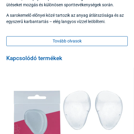
ütéseket mozgás és különösen sporttevékenységek során.
A sarokemelő előnyei közé tartozik az anyag átlátszósága és az
egyszerű karbantartás – elég langyos vízzel leöblíteni.
A sarokcsonti sarkantyú leggyakrabban a kör közepén
helyezkedik el
, amelyet
puhább gélből
készítettek a sarokcsont
Tovább olvasok
tehermentesítésére. Az alsó sima oldal a cipőben való jobb
rögzítést szolgálja, míg a bordázott felső oldal megakadályozza a
láb csúszását.
Kapcsolódó termékek
Anyag
gél
Csomagolás
2 darab