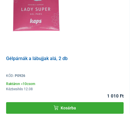
Gélpárnák a lábujjak alá, 2 db
KÓD:
P0926
Raktáron >10csom
Kézbesítés 12.08
1 010 Ft
Kosárba