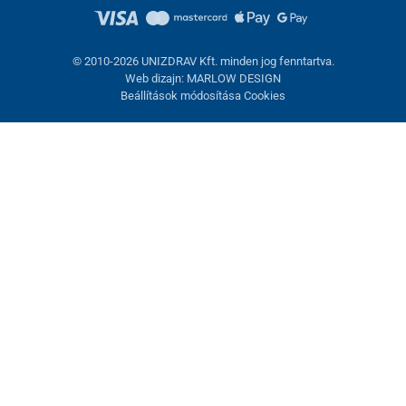
© 2010-2026 UNIZDRAV Kft. minden jog fenntartva.
Web dizajn: MARLOW DESIGN
Beállítások módosítása Cookies
Sütik beállítása
Ezek az oldalak cookie-kat használnak. Egyesek szükségesek az
oldal megfelelő működéséhez, másokat csak az Ön
hozzájárulásával használhatunk fel. Lehetősége van
visszautasítani az opcionális cookie-kat.
Elutasítani.
Feltétlenül szükséges
Teljesítmény
Marketing sütik