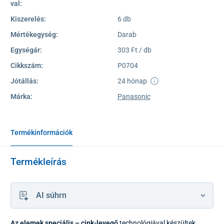
val:
Kiszerelés:
6 db
Mértékegység:
Darab
Egységár:
303 Ft / db
Cikkszám:
P0704
Jótállás:
24 hónap
Márka:
Panasonic
Termékinformációk
Termékleírás
AI súhrn
Az elemek speciális – cink-levegő
technológiával készültek.