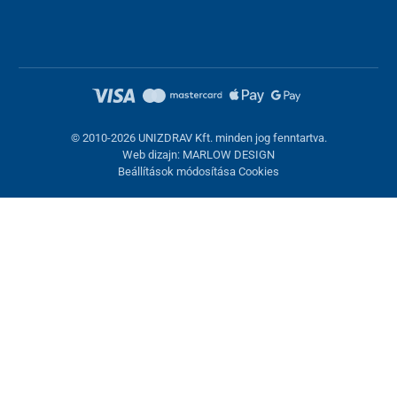
© 2010-2026 UNIZDRAV Kft. minden jog fenntartva.
Web dizajn: MARLOW DESIGN
Beállítások módosítása Cookies
Sütik beállítása
Ezek az oldalak cookie-kat használnak. Egyesek szükségesek az
oldal megfelelő működéséhez, másokat csak az Ön
hozzájárulásával használhatunk fel. Lehetősége van
visszautasítani az opcionális cookie-kat.
Elutasítani.
Feltétlenül szükséges