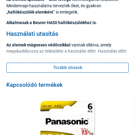
Mindennapi használatra tervezték őket, és gyakran
„
hallókészülék elemként
” is emlegetik.
Alkalmasak a Beurer HA50 hallókészülékhez is.
Használati utasítás
Az elemek mágneses védőcsíkkal
vannak ellátva, amely
megakadályozza az önkisülést a használat előtt. Használat előtt
el kell távolítani a csíkot, majd az elemet körülbelül 5 percig
pihentetni kell, hogy teljesen aktiválódjon.
Tovább olvasok
Az ár 1 csomagra vonatkozik.
Kapcsolódó termékek
A csomag tartalma
6 darab
Paraméterek
Gyártói megnevezés
PR 13/6LB