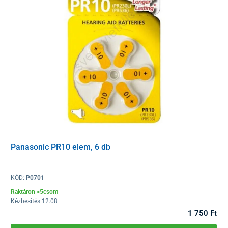
Típus
cink - levegő
Feszültség
1,4V
Átmérő
7,9 mm
Kapacitás
265 mAh
Panasonic PR10 elem, 6 db
KÓD:
P0701
Raktáron >5csom
Kézbesítés 12.08
1 750 Ft