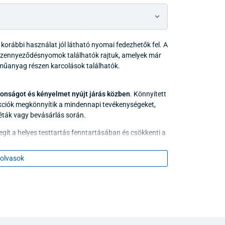
orábbi használat jól látható nyomai fedezhetők fel. A
szennyeződésnyomok találhatók rajtuk, amelyek már
ő műanyag részen karcolások találhatók.
tonságot és kényelmet nyújt járás közben
. Könnyített
unkciók megkönnyítik a mindennapi tevékenységeket,
ták vagy bevásárlás során.
segít a helyes testtartás fenntartásában és csökkenti a
k biztos és
kényelmes fogást
nyújtanak mozgás
gkönnyítik az eszköz irányítását. A karok felfelé
olvasok
omva a kerekek rögzített,
parkoló helyzetbe
kerülnek.