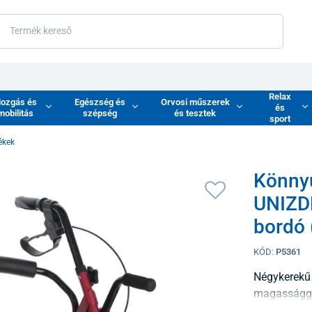
Relax
ozgás és
Egészség és
Orvosi műszerek
és
mobilitás
szépség
és tesztek
sport
ékek
Könnyű
UNIZDR
bordó 
KÓD:
P5361
Négykerekű j
magasságga