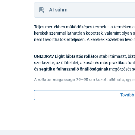
AI súhrn
Teljes mértékben működőképes termék – a terméken a k
kerekek szemmel láthatóan kopottak, valamint olyan 
nem távolíthatók el teljesen. A kerekek közelében lév
UNIZDRAV Light lábtartós rollátor
stabil támaszt, b
iz
szerkezete, az ülőfelület, a kosár és más praktikus f
és
segítik a felhasználó önállóságának
megőrzését sé
A
rollátor magassága 79–90 cm
között állítható, így 
hát terhelését. Az ergonomikusan formázott fogantyú
közben.A fogantyúkon
fékkarok
találhatók, amelyek me
Tovább 
húzásával
ideiglenes lassítás
érhető el, míg lefelé ny