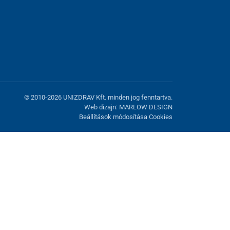
© 2010-2026 UNIZDRAV Kft. minden jog fenntartva.
Web dizajn: MARLOW DESIGN
Beállítások módosítása Cookies
atunk fel. Lehetősége van visszautasítani az opcionális cookie-