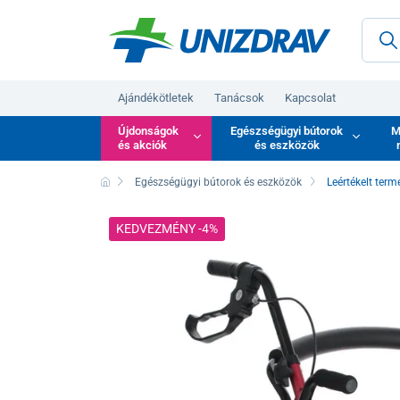
Ajándékötletek
Tanácsok
Kapcsolat
Újdonságok
Egészségügyi bútorok
M
és akciók
és eszközök
Egészségügyi bútorok és eszközök
Leértékelt term
KEDVEZMÉNY -4%