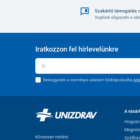
Szakértő támogatás 
Segítünk eligazodni a vá
Iratkozzon fel hírlevelünkre
Beleegyezek a személyes adataim feldolgozásába
Ada
A vásár
Hogyan 
Megrend
Kövessen minket:
Szállítá