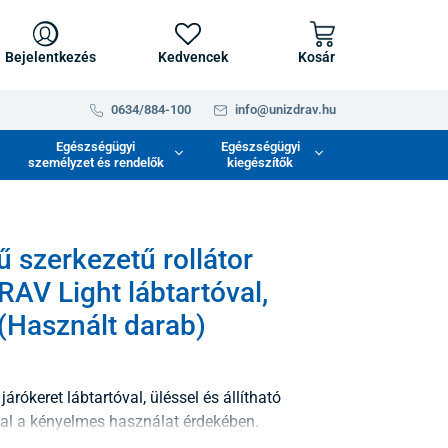
Bejelentkezés
Kedvencek
Kosár
0634/884-100
info@unizdrav.hu
Egészségügyi
Egészségügyi
személyzet és rendelők
kiegészítők
 szerkezetű rollátor
AV Light lábtartóval,
(Használt darab)
árókeret lábtartóval, üléssel és állítható
l a kényelmes használat érdekében.