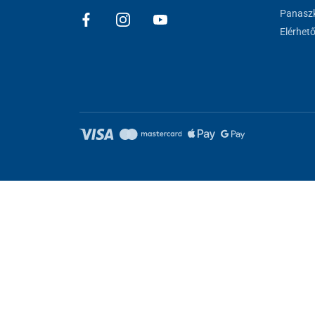
A pihenéshez kényelmes,
párnázott ülés, lehajtható l
Panaszk
oldalról rögzíthető. Ennek köszönhetően a négykerekű r
Elérhet
történő szállításra is használható. Hasznos kiegészítő
vagy kisebb bevásárlás tárolására.
Sütik beállítása
Ezek az oldalak cookie-kat használnak. Egyesek szükségesek az old
kat.
Elutasítani.
Feltétlenül szükséges