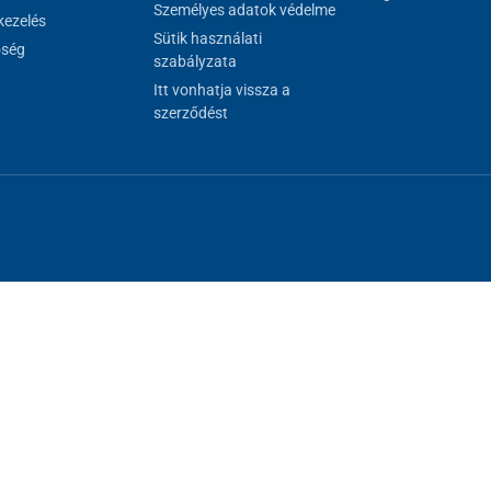
ábtartó
és
háttámla
áll rendelkezésre, amely mindkét
Személyes adatok védelme
ezelés
ollátor pihenésre, valamint rövid, kísérő személy által
Sütik használati
őség
je a
fém kosár
is, amely ideális személyes tárgyak
szabályzata
Itt vonhatja vissza a
szerződést
al megfelelő működéséhez, másokat csak az Ön hozzájárulásával használh