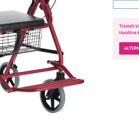
Tisztelt V
távolítva 
ALTER