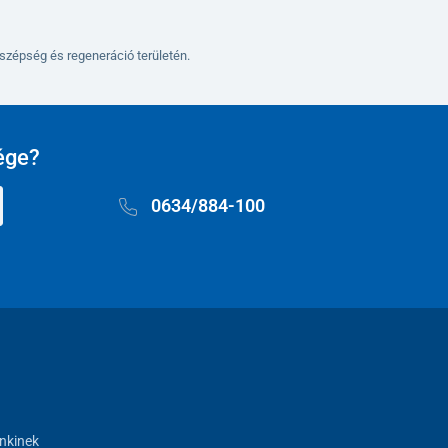
szépség és regeneráció területén.
ége?
0634/884-100
nkinek