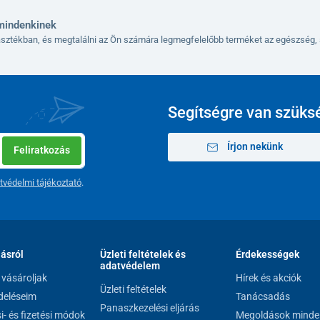
mindenkinek
lasztékban, és megtalálni az Ön számára legmegfelelőbb terméket az egészség, 
Segítségre van szüks
Írjon nekünk
Feliratkozás
tvédelmi tájékoztató
.
lásról
Üzleti feltételek és
Érdekességek
adatvédelem
vásároljak
Hírek és akciók
Üzleti feltételek
eléseim
Tanácsadás
Panaszkezelési eljárás
si- és fizetési módok
Megoldások minde