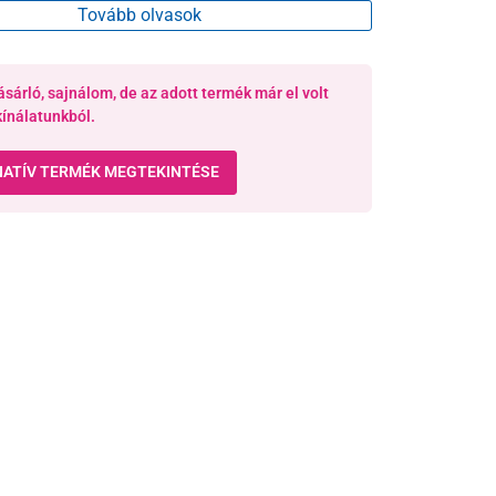
Tovább olvasok
ásárló, sajnálom, de az adott termék már el volt
kínálatunkból.
NATÍV TERMÉK MEGTEKINTÉSE