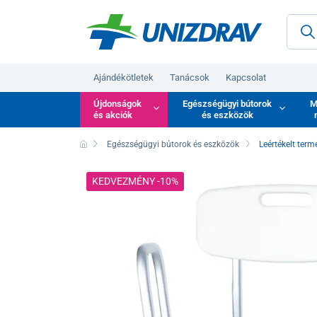
Ajándékötletek
Tanácsok
Kapcsolat
Újdonságok
Egészségügyi bútorok
M
és akciók
és eszközök
Egészségügyi bútorok és eszközök
Leértékelt term
KEDVEZMÉNY -10%