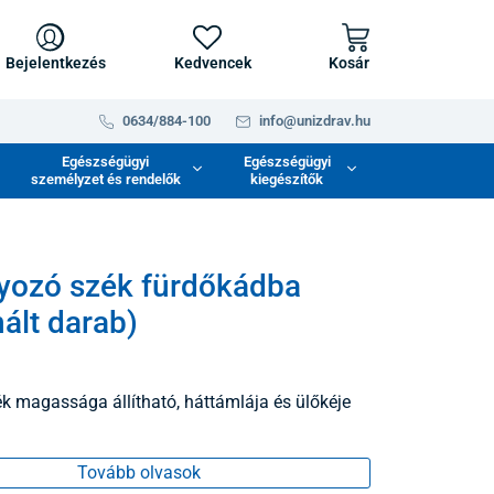
Bejelentkezés
Kedvencek
Kosár
0634/884-100
info@unizdrav.hu
Egészségügyi
Egészségügyi
személyzet és rendelők
kiegészítők
yozó szék fürdőkádba
ált darab)
ék magassága állítható, háttámlája és ülőkéje
Tovább olvasok