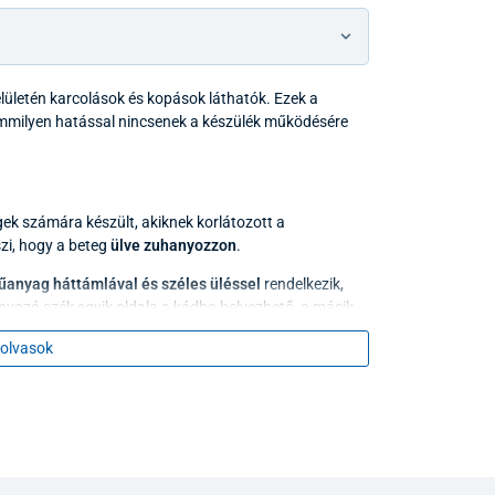
ületén karcolások és kopások láthatók. Ezek a
semmilyen hatással nincsenek a készülék működésére
ek számára készült, akiknek korlátozott a
zi, hogy a beteg
ülve zuhanyozzon
.
űanyag háttámlával és széles üléssel
rendelkezik,
yozó szék egyik oldala a kádba helyezhető, a másik
 található
kapaszkodó
segíti az egyensúly
olvasok
 és a felállást. Az alumínium keret nem rozsdásodik.
ítószereket. Törölje szárazra puha ruhával. Ha a
ényekben, a fertőtlenítést a higiénikus utasításai