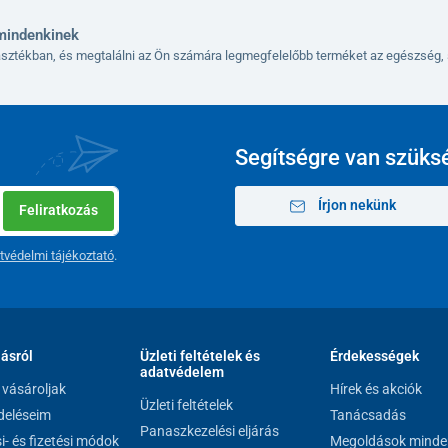
mindenkinek
lasztékban, és megtalálni az Ön számára legmegfelelőbb terméket az egészség, 
vajszín
81 × 61 × 81,5 – 91,5 cm
Segítségre van szüks
zetig
37,5 – 48 cm
Írjon nekünk
Feliratkozás
45,5 – 56 cm
tvédelmi tájékoztató
.
68 x 41 cm
110 kg
4,4 kg
lásról
Üzleti feltételek és
Érdekességek
adatvédelem
vásároljak
Hírek és akciók
Üzleti feltételek
eléseim
Tanácsadás
Panaszkezelési eljárás
si- és fizetési módok
Megoldások minde