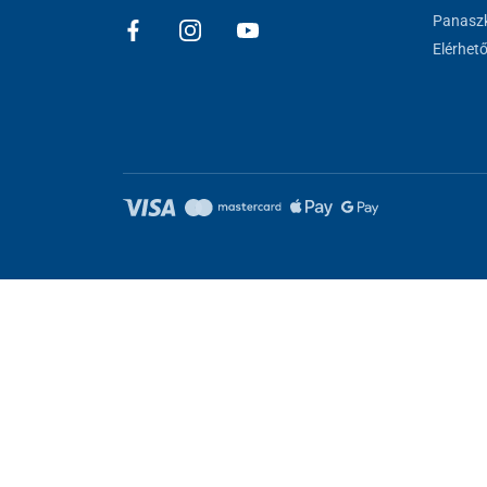
Panaszk
Elérhet
Sütik beállítása
Ezek az oldalak cookie-kat használnak. Egyesek szükségesek az old
kat.
Elutasítani.
Feltétlenül szükséges