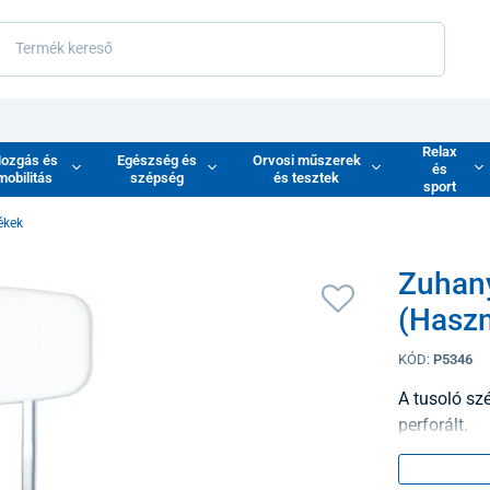
Relax
ozgás és
Egészség és
Orvosi műszerek
és
mobilitás
szépség
és tesztek
sport
ékek
Zuhan
(Haszn
KÓD:
P5346
A tusoló sz
perforált.