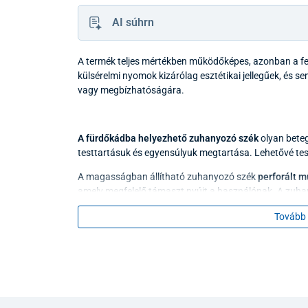
AI súhrn
A termék teljes mértékben működőképes, azonban a fel
külsérelmi nyomok kizárólag esztétikai jellegűek, és 
vagy megbízhatóságára.
A fürdőkádba helyezhető zuhanyozó szék
olyan beteg
testtartásuk és egyensúlyuk megtartása. Lehetővé tes
A magasságban állítható zuhanyozó szék
perforált m
amely megfelelő támaszt nyújt a használónak. A zuhan
oldala pedig stabilan a padlón áll. A szék egyik oldalán
Tovább 
megtartását.
A szék
magassága állítható,
így megkönnyíti a leülést
Ne lépje túl a megadott maximális felhasználói súlyt.
Tisztításához használjon szokásos, nem dörzsölő tiszt
segédeszközt több személy is használja, például intézm