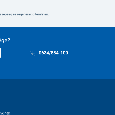
szépség és regeneráció területén.
ége?
0634/884-100
nkinek