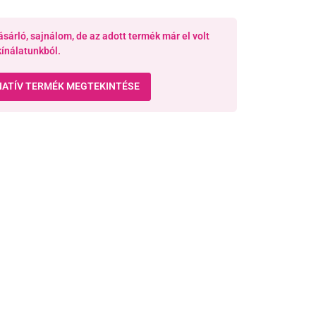
ásárló, sajnálom, de az adott termék már el volt
kínálatunkból.
NATÍV TERMÉK MEGTEKINTÉSE