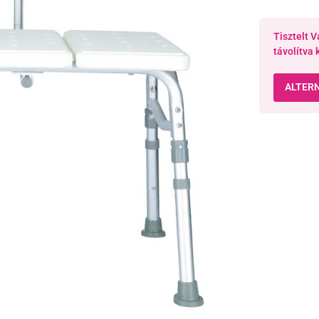
Tisztelt V
távolítva 
ALTER