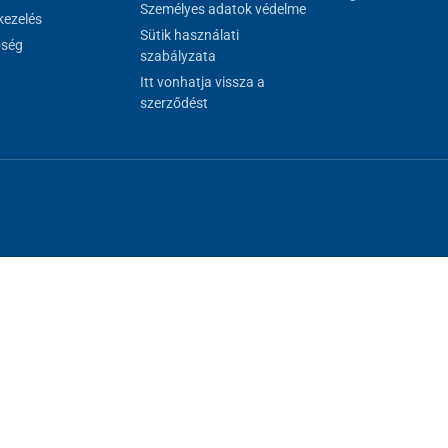
Személyes adatok védelme
ezelés
Sütik használati
őség
szabályzata
Itt vonhatja vissza a
szerződést
al megfelelő működéséhez, másokat csak az Ön hozzájárulásával használh