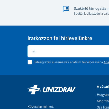
szerint végezze.
Szakértő támogatás 
Műszaki adatok
Segítünk eligazodni a vá
Szín
A szék teljes mérete (Szé x Mé x Ma)
Iratkozzon fel hírlevelünkre
Állítható magasság a talajtól az ülés alatti szerke
Állítható magasság a talajtól az ülés tetejéig
Beleegyezek a személyes adataim feldolgozásába
Ada
Ülés mérete (Szé x Mé)
Teherbírás
Súly
A vásár
Hogyan 
Megrend
Kövessen minket:
Szállítá