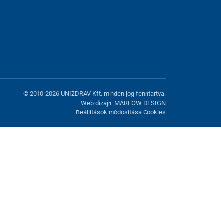
© 2010-2026 UNIZDRAV Kft. minden jog fenntartva.
Web dizajn: MARLOW DESIGN
Beállítások módosítása Cookies
atunk fel. Lehetősége van visszautasítani az opcionális cookie-