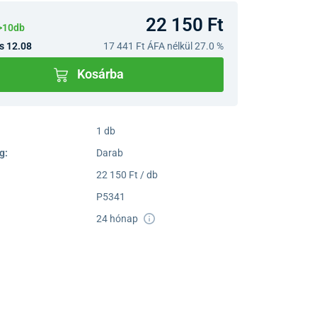
22 150 Ft
>10db
s 12.08
17 441 Ft
ÁFA nélkül 27.0 %
Kosárba
1 db
g:
Darab
22 150 Ft / db
P5341
24 hónap