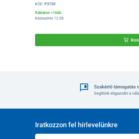
KÓD:
P3720
Könnyített, összecsukható kivitel
Raktáron >10db
Kézbesítés 12.08
A megerősített
alumínium
vázszerkezetnek köszönhet
könnyen kezelhető. Egyetlen gomb megnyomásával g
kényelmes tárolást
tesz lehetővé.
Kos
Szakértő támogatás 
Segítünk eligazodni a vá
Iratkozzon fel hírlevelünkre