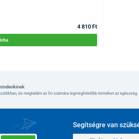
KÓD:
P1378
ően a járókeret mindössze
2,4 kg súlyú
, így rendkívül
yorsan
összecsukhatja
,
egyszerű szállítást
és
4 810 Ft
árba
mindenkinek
lasztékban, és megtalálni az Ön számára legmegfelelőbb terméket az egészség, 
Segítségre van szüks