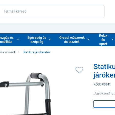
Relax
ozgás és
Egészség és
Orvosi műszerek
és
mobilitás
szépség
és tesztek
sport
tő eszközök
Statikus járókeretek
Statik
járóke
KÓD:
P5341
Járókeret vá