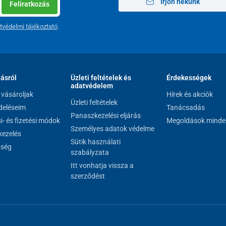
Írjon nekünk
Feliratkozás
tvédelmi tájékoztató
.
lásról
Üzleti feltételek és
Érdekességek
adatvédelem
vásároljak
Hírek és akciók
Üzleti feltételek
eléseim
Tanácsadás
Panaszkezelési eljárás
si- és fizetési módok
Megoldások minde
Személyes adatok védelme
ezelés
Sütik használati
őség
szabályzata
Itt vonhatja vissza a
szerződést
et fő előnyei:
ató léptető (csuklós) vagy statikus járókeretként, a
ítségével a magasság fokozatmentesen állítható 72–