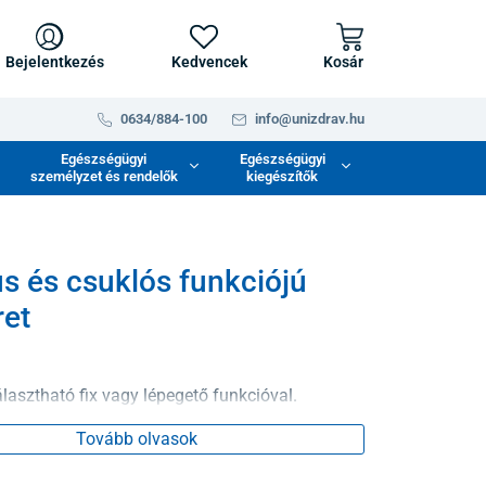
Bejelentkezés
Kedvencek
Kosár
0634/884-100
info@unizdrav.hu
Egészségügyi
Egészségügyi
személyzet és rendelők
kiegészítők
us és csuklós funkciójú
ret
lasztható fix vagy lépegető funkcióval.
Tovább olvasok