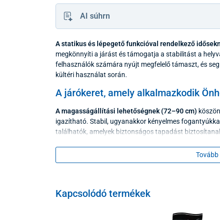
AI súhrn
A statikus és lépegető funkcióval rendelkező idősekn
megkönnyíti a járást és támogatja a stabilitást a hel
felhasználók számára nyújt megfelelő támaszt, és segí
kültéri használat során.
A járókeret, amely alkalmazkodik Ön
A magasságállítási lehetőségnek (72–90 cm)
köszön
igazítható. Stabil, ugyanakkor kényelmes fogantyúkkal
találhatók, amelyek biztonságos tapadást biztosítana
A modell különleges mechanizmusa lehetővé teszi, ho
Tovább 
Csuklós járókeret
– a jobb és bal oldal felváltva
felemelni
Kapcsolódó termékek
Statikus járókeret
– az egész szerkezet egyszerre