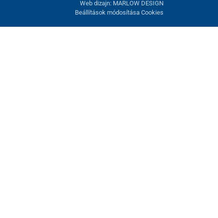
Web dizajn: MARLOW DESIGN
Beállítások módosítása Cookies
atunk fel. Lehetősége van visszautasítani az opcionális cookie-