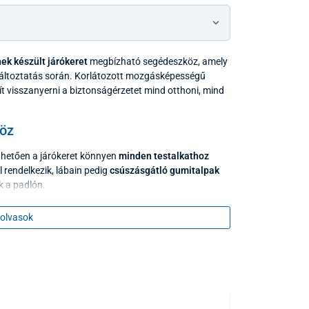
ek készült járókeret
megbízható segédeszköz, amely
yváltoztatás során. Korlátozott mozgásképességű
t visszanyerni a biztonságérzetet mind otthoni, mind
höz
hetően a járókeret könnyen
minden testalkathoz
 rendelkezik, lábain pedig
csúszásgátló gumitalpak
k a padlón.
gy kétféle üzemmódban használható legyen:
olvasok
 mozdul előre, így nem szükséges az egész eszközt
 halad előre, stabil és biztonságos támaszt nyújtva