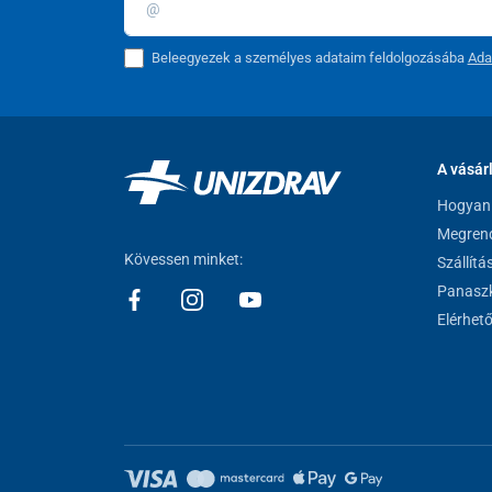
Beleegyezek a személyes adataim feldolgozásába
Ada
A vásár
Hogyan 
Megrend
Kövessen minket:
Szállítá
Panaszk
Elérhet
A statikus és csuklós funkciójú járóker
Kétfunkciós használat
- Igény szerint beállíth
felhasználó aktuális igényeihez igazodva.
Állítható magasság
- A teleszkópos lábak seg