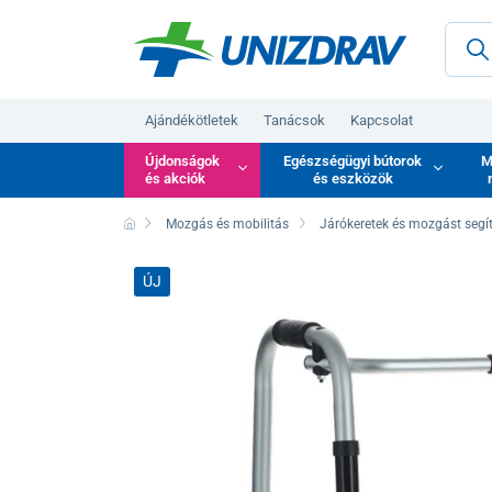
Ajándékötletek
Tanácsok
Kapcsolat
Újdonságok
Egészségügyi bútorok
M
és akciók
és eszközök
Mozgás és mobilitás
Járókeretek és mozgást segí
ÚJ