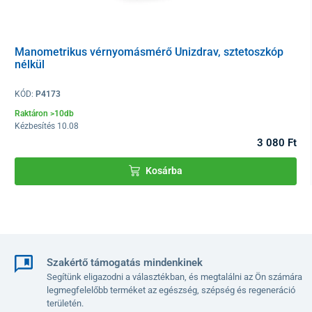
3 fokozatú állíthatóság közül lehet választani, mégpedig:
klasszikus ülőpozíció
– ideális olvasáshoz, étkezéshez,
Manometrikus vérnyomásmérő Unizdrav, sztetoszkóp
orvossal vagy látogatóval való beszélgetéshez, illetve rövid
nélkül
beavatkozásokhoz, ahol teljes ülőhelyzet szükséges.
félig fekvő pozíció, 61
°
-os háttámlaszöggel és 13°-os
KÓD:
P4173
lábtartóval
– alkalmas vérvételekhez, vérnyomásméréshez,
Raktáron >10db
infúzió beadásához vagy relaxációhoz.
Kézbesítés 10.08
3 080 Ft
fekvő pozíció, 37
°
-os háttámlaszöggel és 36°-os lábtartóval
– ideális hosszabb pihenéshez, beavatkozások után,
Kosárba
lábadozás vagy terápiák során, amikor a betegnek a lehető
legnagyobb mértékben el kell lazulnia.
Szakértő támogatás mindenkinek
Segítünk eligazodni a választékban, és megtalálni az Ön számára
legmegfelelőbb terméket az egészség, szépség és regeneráció
területén.
Maximális kényelem