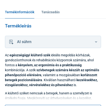
Termékinformációk
Tanácsadás
Termékleírás
AI súhrn
Az
egészségügyi kiültető szék
ideális megoldás kórházak,
gondozóotthonok és rehabilitációs központok számára, ahol
fontos a
kényelem, az ergonómia és a praktikusság
kombinációja. A szék
szívbetegek számára készült az optimális
pihenőpozíció elérésére
, valamint a mozgásukban
korlátozott
betegek pozicionálására
. Kiválóan használható
kezelésekhez,
vizsgálatokhoz, vérvételekhez és pihenéshez
is.
A kiültető széket nemcsak a betegek, hanem a személyzet is
értékelni fogja. Megkönnyíti az áthelyezéseket és a kezelést,
ezáltal növeli a nyújtott ellátás hatékonyságát és minőségét.