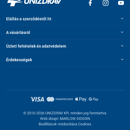
Elállás a szerződéstől itt
A vásárlásról
Üzleti feltételek és adatvédelem
Érdekességek
Műszaki paraméterek
Teljes méretek (Szé x Ma x Mé)
66 x 118 x 140 cm
© 2010-2026 UNIZDRAV Kft. minden jog fenntartva.
Ülőfelület szélessége
53 cm
Web dizajn: MARLOW DESIGN
Beállítások módosítása Cookies
Ülőfelület mélysége
50 cm