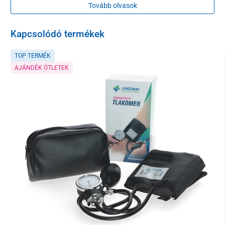
Tovább olvasok
Kapcsolódó termékek
TOP TERMÉK
AJÁNDÉK ÖTLETEK
3 fokozatú állíthatóság
Ennek a kiültető széknek az ergonomikus kialakítása
tehermentesíti a gerincet és az ízületeket
, így
hosszabb ülés
során is kényelmet biztosít
felesleges feszültség és kimerültség
nélkül.
A pozícióállítás gyors és biztonságos
a
rögzíthető
döntőmechanizmusnak
köszönhetően, amely lehetővé teszi a
szék aktuális igényekhez való igazítását.