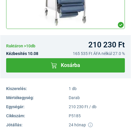
210 230 Ft
Raktáron >10db
Kézbesítés 10.08
165 535 Ft
ÁFA nélkül 27.0 %
Kosárba
Kiszerelés:
1 db
Mértékegység:
Darab
Egységár:
210 230 Ft / db
Cikkszám:
P5185
Jótállás:
24 hónap