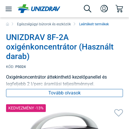
Egészségügyi bútorok és eszközök
Leértékelt termékek
UNIZDRAV 8F-2A
oxigénkoncentrátor (Használt
darab)
KÓD:
P5024
Oxigénkoncentrátor áttekinthető kezelőpanellel és
legfeljebb 2 l/perc áramlási teljesítménnyel.
Tovább olvasok
KEDVEZMÉNY -13%