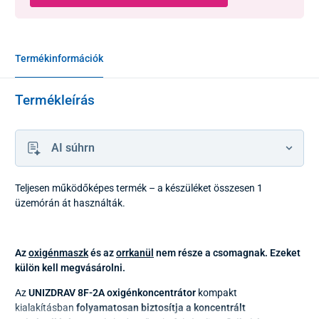
Termékinformációk
Termékleírás
AI súhrn
Teljesen működőképes termék – a készüléket összesen 1
üzemórán át használták.
Az
oxigénmaszk
és az
orrkanül
nem része a csomagnak. Ezeket
külön kell megvásárolni.
Az
UNIZDRAV 8F-2A oxigénkoncentrátor
kompakt
kialakításban
folyamatosan biztosítja a koncentrált