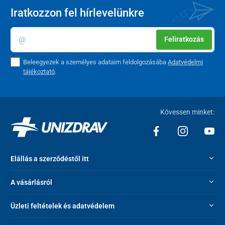
Iratkozzon fel hírlevelünkre
Feliratkozás
Beleegyezek a személyes adataim feldolgozásába
Adatvédelmi
tájékoztató
.
Kövessen minket:
Elállás a szerződéstől itt
A vásárlásról
Üzleti feltételek és adatvédelem
Áttekinthető vezérlőpanel
és
háttérvilágítással ellátott
kijelző
biztosítják a készülék gyors és problémamentes