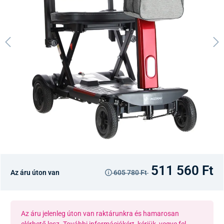
511 560 Ft
Az áru úton van
605 780 Ft
Az áru jelenleg úton van raktárunkra és hamarosan
elérhető lesz. További információkért, kérjük, vegye fel