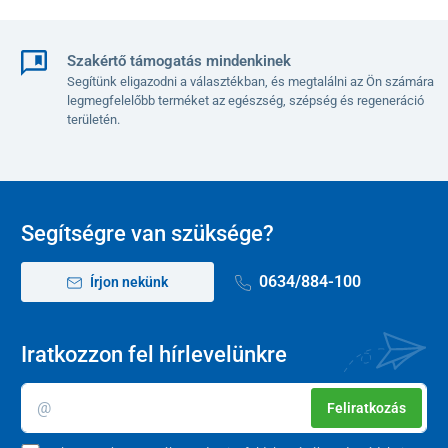
A kényelmes utazást tovább fokozza a puha,
párnázott ülés
, a
lehajtható kartámaszok, valamint a bőséges lábtér.
Praktikus
Szakértő támogatás mindenkinek
kiegészítőként
egy
kézitáska
is rendelkezésre áll, amelyben
Segítünk eligazodni a választékban, és megtalálni az Ön számára
mindig kéznél tarthatja legfontosabb apróságait.
legmegfelelőbb terméket az egészség, szépség és regeneráció
területén.
Segítségre van szüksége?
0634/884-100
Írjon nekünk
Iratkozzon fel hírlevelünkre
Megbízható menettulajdonságok
Feliratkozás
A COMPACT összecsukható jármű
180 W-os motorral, akár 35