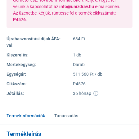
velünk a kapcsolatot az
info@unizdrav.hu
e-mail-címen.
Az üzenetbe, kérjük, tüntesse fel a termék cikkszámát:
P4576
.
Újrahasznosítási díjak ÁFA-
634 Ft
val:
Kiszerelés:
1 db
Mértékegység:
Darab
Egységár:
511 560 Ft / db
Cikkszám:
P4576
Jótállás:
36 hónap
Termékinformációk
Tanácsadás
Termékleírás