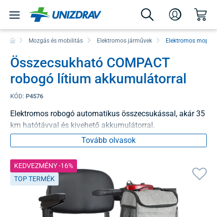
Mozgás és mobilitás
Elektromos járművek
Elektromos mopede
Összecsukható COMPACT
robogó lítium akkumulátorral
KÓD:
P4576
Elektromos robogó automatikus összecsukással, akár 35
km hatótávval és kivehető akkumulátorral.
Tovább olvasok
KEDVEZMÉNY -16%
TOP TERMÉK