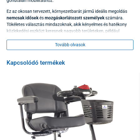
gondtalan mobilitáshoz.
Ez az okosan tervezett, környezetbarát jármű ideális megoldás
nemcsak idősek
és
mozgáskorlátozott személyek
számára.
Tökéletes választás mindazoknak, akik kényelmes és hatékony
közlekedési eszközt keresnek nagyobb területeken, például
parkokban, állatkertekben, bevásárlóközpontokban vagy
turisztikai látványosságoknál.
Tovább olvasok
Automatikus összecsukás funkciója
Kapcsolódó termékek
A COMPACT jármű legfőbb előnyei a
kompakt méretei és
könnyített váza
, valamint az
automatikus összecsukó rendszer.
A robogót egyszerűen,
távirányítóval
vagy a készüléken található
gomb megnyomásával könnyedén össze- vagy szétnyithatja –
gyorsan és erőfeszítés nélkül.
Mindössze a karfákat kell
eltávolítani, a többit az automatikus rendszer elvégzi Ön helyett.
A robogó könnyen mozgatható, tárolható, illetve
problémamentesen szállítható
autóval, vonattal vagy akár
repülőgéppel
is. Elfér
liftben
,
pincében
vagy kisebb
lakásban
is.
Összecsukott állapotban a
mérete
mindössze
48 × 48 × 68 cm
,
súlya pedig nem haladja meg a
27 kg-ot
.